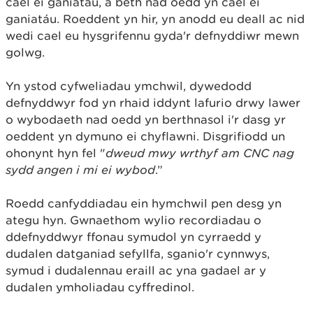
cael ei ganiatáu, a beth nad oedd yn cael ei
ganiatáu. Roeddent yn hir, yn anodd eu deall ac nid
wedi cael eu hysgrifennu gyda'r defnyddiwr mewn
golwg.
Yn ystod cyfweliadau ymchwil, dywedodd
defnyddwyr fod yn rhaid iddynt lafurio drwy lawer
o wybodaeth nad oedd yn berthnasol i'r dasg yr
oeddent yn dymuno ei chyflawni. Disgrifiodd un
ohonynt hyn fel "
dweud mwy wrthyf am CNC nag
sydd angen i mi ei wybod
.”
Roedd canfyddiadau ein hymchwil pen desg yn
ategu hyn. Gwnaethom wylio recordiadau o
ddefnyddwyr ffonau symudol yn cyrraedd y
dudalen datganiad sefyllfa, sganio'r cynnwys,
symud i dudalennau eraill ac yna gadael ar y
dudalen ymholiadau cyffredinol.