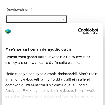
Mae'r wefan hon yn defnyddio cwcis
Rydym wedi gosod ffeiliau bychain o’r enw cwcis ar
eich dyfais er mwyn caniatáu i’n safle weithio.
Hoffem hefyd ddefnyddio cwcis dadansoddi. Mae’r rhain
yn anfon gwybodaeth am y ffordd y caiff ein safle ei
ddefnyddio i wasanaethau o’r enw Hotjar a Google
Analytics. Rydym yn defnyddio’r wybodaeth hon i wella
ein safle. Gadewch i ni wybod eich bod yn fodlon â hyn.
Byddwn yn defnyddio cwci i gadw eich dewis.