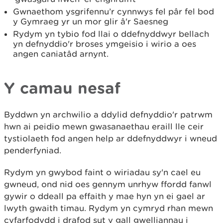
Gwnaethom ysgrifennu’r cynnwys fel pâr fel bod
y Gymraeg yr un mor glir â'r Saesneg
Rydym yn tybio fod llai o ddefnyddwyr bellach
yn defnyddio'r broses ymgeisio i wirio a oes
angen caniatâd arnynt.
Y camau nesaf
Byddwn yn archwilio a ddylid defnyddio'r patrwm
hwn ai peidio mewn gwasanaethau eraill lle ceir
tystiolaeth fod angen help ar ddefnyddwyr i wneud
penderfyniad.
Rydym yn gwybod faint o wiriadau sy'n cael eu
gwneud, ond nid oes gennym unrhyw ffordd fanwl
gywir o ddeall pa effaith y mae hyn yn ei gael ar
lwyth gwaith timau. Rydym yn cymryd rhan mewn
cyfarfodydd i drafod sut y gall gwelliannau i