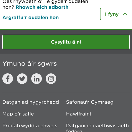
Oes rhywbeth o’i le gyda’r dudalen
hon?
Rhowch eich adborth
.
I fyny
Argraffu’r dudalen hon
Cysylltu â ni
Ymuno â'r sgwrs
Datganiad hygyrchedd
Safonau'r Gymraeg
Map o'r safle
Hawlfraint
Preifatrwydd a chwcis
Datganiad caethwasiaeth
fodern