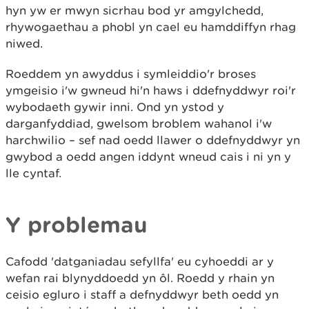
hyn yw er mwyn sicrhau bod yr amgylchedd,
rhywogaethau a phobl yn cael eu hamddiffyn rhag
niwed.
Roeddem yn awyddus i symleiddio'r broses
ymgeisio i'w gwneud hi'n haws i ddefnyddwyr roi'r
wybodaeth gywir inni. Ond yn ystod y
darganfyddiad, gwelsom broblem wahanol i'w
harchwilio – sef nad oedd llawer o ddefnyddwyr yn
gwybod a oedd angen iddynt wneud cais i ni yn y
lle cyntaf.
Y problemau
Cafodd 'datganiadau sefyllfa' eu cyhoeddi ar y
wefan rai blynyddoedd yn ôl. Roedd y rhain yn
ceisio egluro i staff a defnyddwyr beth oedd yn