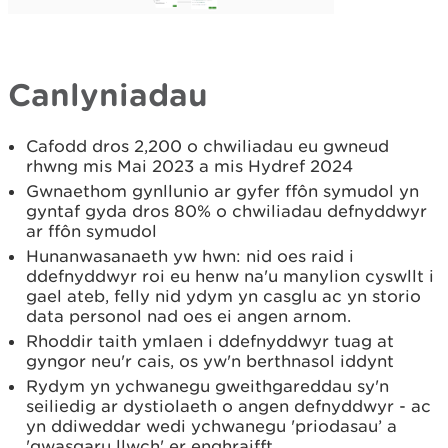
Canlyniadau
Cafodd dros 2,200 o chwiliadau eu gwneud
rhwng mis Mai 2023 a mis Hydref 2024
Gwnaethom gynllunio ar gyfer ffôn symudol yn
gyntaf gyda dros 80% o chwiliadau defnyddwyr
ar ffôn symudol
Hunanwasanaeth yw hwn: nid oes raid i
ddefnyddwyr roi eu henw na'u manylion cyswllt i
gael ateb, felly nid ydym yn casglu ac yn storio
data personol nad oes ei angen arnom.
Rhoddir taith ymlaen i ddefnyddwyr tuag at
gyngor neu'r cais, os yw'n berthnasol iddynt
Rydym yn ychwanegu gweithgareddau sy'n
seiliedig ar dystiolaeth o angen defnyddwyr - ac
yn ddiweddar wedi ychwanegu 'priodasau’ a
'gwasgaru llwch' er enghraifft