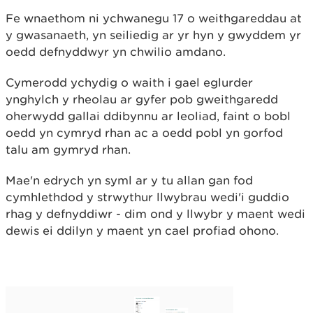
Fe wnaethom ni ychwanegu 17 o weithgareddau at
y gwasanaeth, yn seiliedig ar yr hyn y gwyddem yr
oedd defnyddwyr yn chwilio amdano.
Cymerodd ychydig o waith i gael eglurder
ynghylch y rheolau ar gyfer pob gweithgaredd
oherwydd gallai ddibynnu ar leoliad, faint o bobl
oedd yn cymryd rhan ac a oedd pobl yn gorfod
talu am gymryd rhan.
Mae'n edrych yn syml ar y tu allan gan fod
cymhlethdod y strwythur llwybrau wedi'i guddio
rhag y defnyddiwr - dim ond y llwybr y maent wedi
dewis ei ddilyn y maent yn cael profiad ohono.