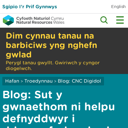
Sgipio I’r Prif Gynnwys
English
Dim cynnau tanau na
barbiciws yng nghefn
gwlad
Perygl tanau gwyllt. Gwiriwch y cyngor
diogelwch.
Hafan
Troedynnau
Blog: CNC Digidol
>
>
Blog: Sut y
gwnaethom ni helpu
defnyddwyr i