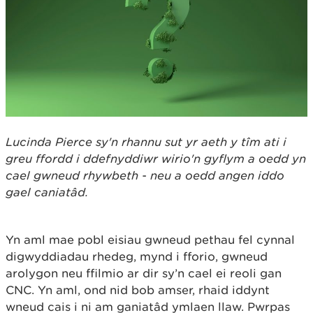
Lucinda Pierce sy'n rhannu sut yr aeth y tîm ati i
greu ffordd i ddefnyddiwr wirio'n gyflym a oedd yn
cael gwneud rhywbeth - neu a oedd angen iddo
gael caniatâd.
Yn aml mae pobl eisiau gwneud pethau fel cynnal
digwyddiadau rhedeg, mynd i fforio, gwneud
arolygon neu ffilmio ar dir sy’n cael ei reoli gan
CNC. Yn aml, ond nid bob amser, rhaid iddynt
wneud cais i ni am ganiatâd ymlaen llaw. Pwrpas