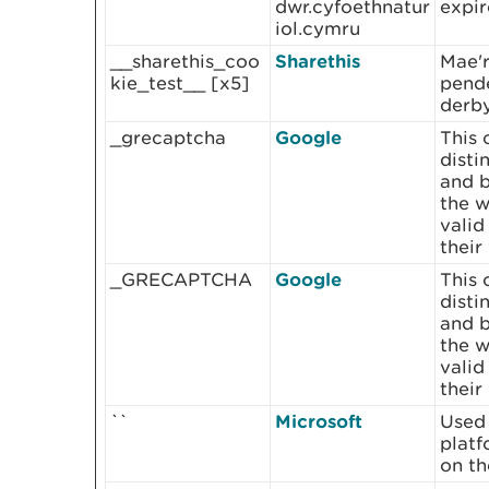
dwr.cyfoethnatur
expir
iol.cymru
__sharethis_coo
Sharethis
Mae'
kie_test__ [x5]
pende
derby
_grecaptcha
Google
This 
dist
and b
the w
valid
their
_GRECAPTCHA
Google
This 
dist
and b
the w
valid
their
``
Microsoft
Used 
platf
on th