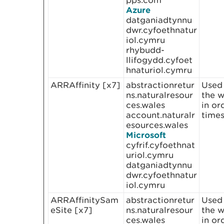
pps.com
Azure
datganiadtynnu
dwr.cyfoethnatur
iol.cymru
rhybudd-
llifogydd.cyfoet
hnaturiol.cymru
ARRAffinity [x7]
abstractionretur
Used 
ns.naturalresour
the w
ces.wales
in or
account.naturalr
times
esources.wales
Microsoft
cyfrif.cyfoethnat
uriol.cymru
datganiadtynnu
dwr.cyfoethnatur
iol.cymru
ARRAffinitySam
abstractionretur
Used 
eSite [x7]
ns.naturalresour
the w
ces.wales
in or