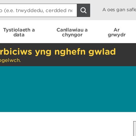
A oes gan saf
Tystiolaeth a
Canllawiau a
Ar
data
chyngor
grwydr
rbiciws yng nghefn gwlad
ogelwch.