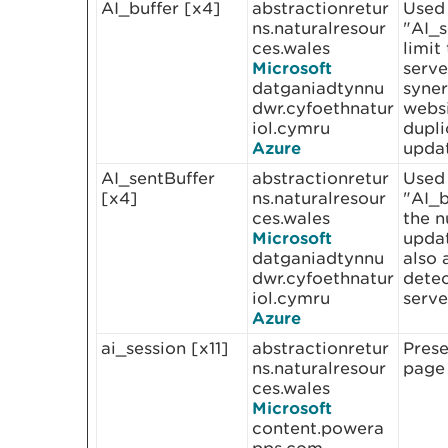
AI_buffer [x4]
abstractionretur
Used 
ns.naturalresour
"AI_s
ces.wales
limit
Microsoft
serve
datganiadtynnu
syner
dwr.cyfoethnatur
websi
iol.cymru
dupli
Azure
updat
AI_sentBuffer
abstractionretur
Used 
[x4]
ns.naturalresour
"AI_b
ces.wales
the n
Microsoft
updat
datganiadtynnu
also 
dwr.cyfoethnatur
detec
iol.cymru
serve
Azure
ai_session [x11]
abstractionretur
Prese
ns.naturalresour
page 
ces.wales
Microsoft
content.powera