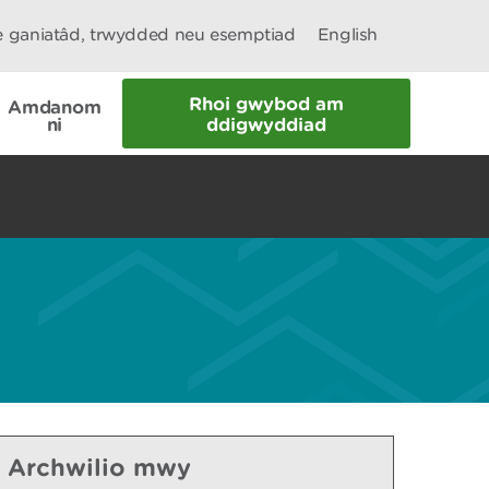
le ganiatâd, trwydded neu esemptiad
English
Rhoi gwybod am
Amdanom
ni
ddigwyddiad
Archwilio mwy