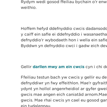
Rydym wedi gosod ffeiliau bychain o’r enw 
weithio.
Hoffem hefyd ddefnyddio cwcis dadansoddi
y caiff ein safle ei ddefnyddio i wasanaet
defnyddio’r wybodaeth hon i wella ein safl
Byddwn yn defnyddio cwci i gadw eich de
Gellir
darllen mwy am ein cwcis
cyn i chi d
Ffeiliau testun bach yw cwcis y gellir eu 
defnyddiwr yn fwy effeithlon. Mae'r gyfrait
ydynt yn hollol angenrheidiol ar gyfer gwe
gwcis mae angen eich caniatâd arnom.Mae'
gwcis. Mae rhai cwcis yn cael eu gosod ga
ein tudalennau.