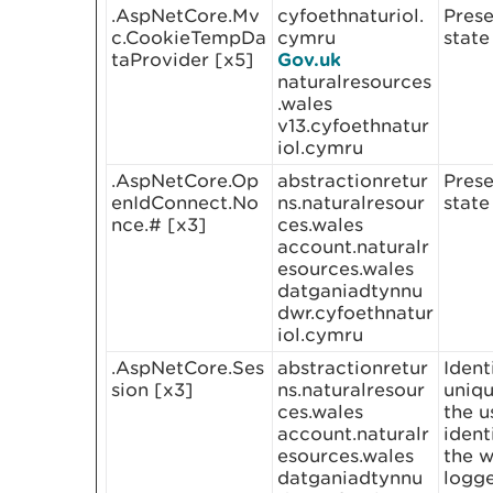
.AspNetCore.Mv
cyfoethnaturiol.
Prese
c.CookieTempDa
cymru
state
taProvider [x5]
Gov.uk
naturalresources
.wales
v13.cyfoethnatur
iol.cymru
.AspNetCore.Op
abstractionretur
Prese
enIdConnect.No
ns.naturalresour
state
nce.# [x3]
ces.wales
account.naturalr
esources.wales
datganiadtynnu
dwr.cyfoethnatur
iol.cymru
.AspNetCore.Ses
abstractionretur
Ident
sion [x3]
ns.naturalresour
uniqu
ces.wales
the u
account.naturalr
ident
esources.wales
the w
datganiadtynnu
logg