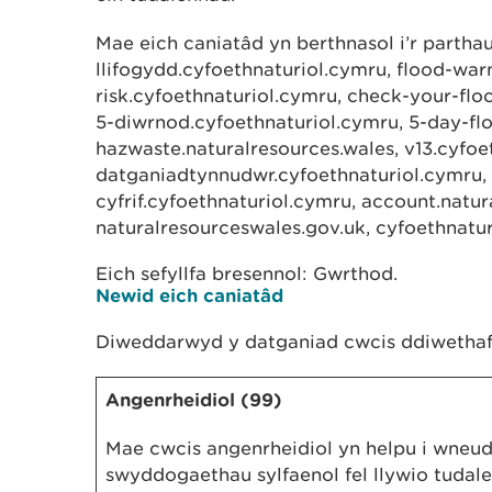
Mae eich caniatâd yn berthnasol i’r partha
llifogydd.cyfoethnaturiol.cymru, flood-war
risk.cyfoethnaturiol.cymru, check-your-floo
5-diwrnod.cyfoethnaturiol.cymru, 5-day-flo
hazwaste.naturalresources.wales, v13.cyfoe
datganiadtynnudwr.cyfoethnaturiol.cymru, 
cyfrif.cyfoethnaturiol.cymru, account.natur
naturalresourceswales.gov.uk, cyfoethnatu
Eich sefyllfa bresennol: Gwrthod.
Newid eich caniatâd
Diweddarwyd y datganiad cwcis ddiwethaf
Angenrheidiol (99)
Mae cwcis angenrheidiol yn helpu i wneu
swyddogaethau sylfaenol fel llywio tudale