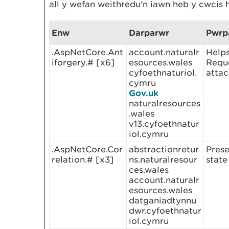
all y wefan weithredu'n iawn heb y cwcis 
Enw
Darparwr
Pwrp
.AspNetCore.Ant
account.naturalr
Helps
iforgery.# [x6]
esources.wales
Requ
cyfoethnaturiol.
attac
cymru
Gov.uk
naturalresources
.wales
v13.cyfoethnatur
iol.cymru
.AspNetCore.Cor
abstractionretur
Prese
relation.# [x3]
ns.naturalresour
state
ces.wales
account.naturalr
esources.wales
datganiadtynnu
dwr.cyfoethnatur
iol.cymru