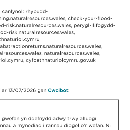
u canlynol: rhybudd-
ning.naturalresources.wales, check-your-flood-
d-risk.naturalresources.wales, perygl-llifogydd-
od-risk.naturalresources.wales,
thnaturiol.cymru,
abstractionreturns.naturalresources.wales,
alresources.wales, naturalresources.wales,
riol.cymru, cyfoethnaturiolcymru.gov.uk
 ar 13/07/2026 gan
Cwcibot
:
d gwefan yn ddefnyddiadwy trwy alluogi
nnau a mynediad i rannau diogel o'r wefan. Ni