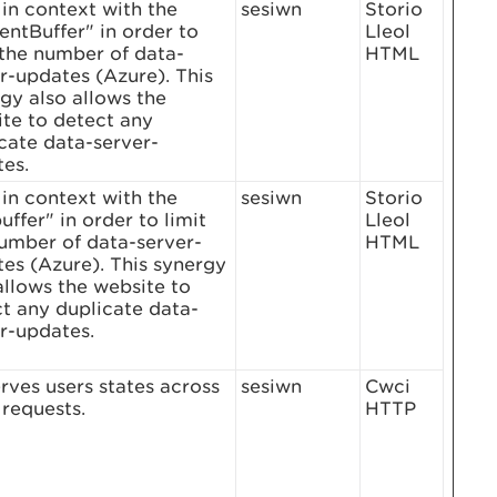
in context with the
sesiwn
Storio
entBuffer" in order to
Lleol
 the number of data-
HTML
r-updates (Azure). This
gy also allows the
te to detect any
cate data-server-
es.
in context with the
sesiwn
Storio
uffer" in order to limit
Lleol
umber of data-server-
HTML
es (Azure). This synergy
allows the website to
t any duplicate data-
r-updates.
rves users states across
sesiwn
Cwci
requests.
HTTP