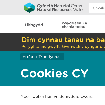
Search:
Trwyddedau a
Llifogydd
chaniatadau
Dim cynnau tanau na ba
Perygl tanau gwyllt. Gwiriwch y cyngor di
Hafan
Troedynnau
>
Cookies CY
Mae'r wefan hon yn defnyddio cwcis.