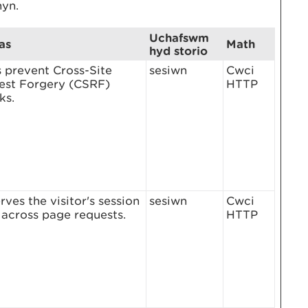
hyn.
Uchafswm
as
Math
hyd storio
 prevent Cross-Site
sesiwn
Cwci
est Forgery (CSRF)
HTTP
ks.
rves the visitor's session
sesiwn
Cwci
 across page requests.
HTTP