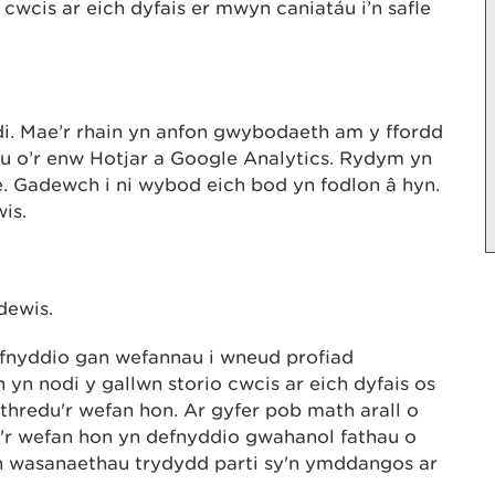
cwcis ar eich dyfais er mwyn caniatáu i’n safle
. Mae’r rhain yn anfon gwybodaeth am y ffordd
hau o’r enw Hotjar a Google Analytics. Rydym yn
e. Gadewch i ni wybod eich bod yn fodlon â hyn.
wis.
dewis.
defnyddio gan wefannau i wneud profiad
h yn nodi y gallwn storio cwcis ar eich dyfais os
ithredu'r wefan hon. Ar gyfer pob math arall o
r wefan hon yn defnyddio gwahanol fathau o
n wasanaethau trydydd parti sy'n ymddangos ar