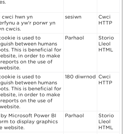
es.
r cwci hwn yn
sesiwn
Cwci
rfynu a yw'r porwr yn
HTTP
n cwcis.
cookie is used to
Parhaol
Storio
inguish between humans
Lleol
ots. This is beneficial for
HTML
ebsite, in order to make
 reports on the use of
 website.
cookie is used to
180 diwrnod
Cwci
inguish between humans
HTTP
ots. This is beneficial for
ebsite, in order to make
 reports on the use of
 website.
by Microsoft Power BI
Parhaol
Storio
orm to display graphics
Lleol
e website.
HTML