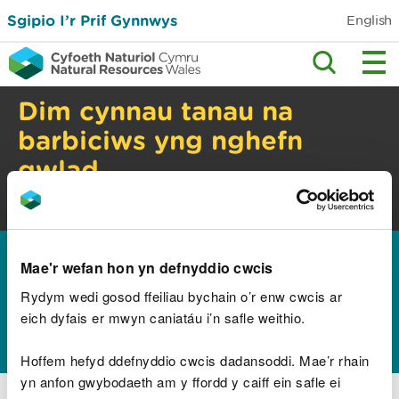
Sgipio I’r Prif Gynnwys
English
Dim cynnau tanau na
barbiciws yng nghefn
gwlad
Perygl tanau gwyllt. Gwiriwch y cyngor
diogelwch.
Hafan
Canllawiau a chyngor
Sectorau busnes
>
>
Mae'r wefan hon yn defnyddio cwcis
Addysg a sgiliau
Chwiliwch am adnoddau
>
>
addysg
Rydym wedi gosod ffeiliau bychain o’r enw cwcis ar
eich dyfais er mwyn caniatáu i’n safle weithio.
Chwiliwch data
Hoffem hefyd ddefnyddio cwcis dadansoddi. Mae’r rhain
yn anfon gwybodaeth am y ffordd y caiff ein safle ei