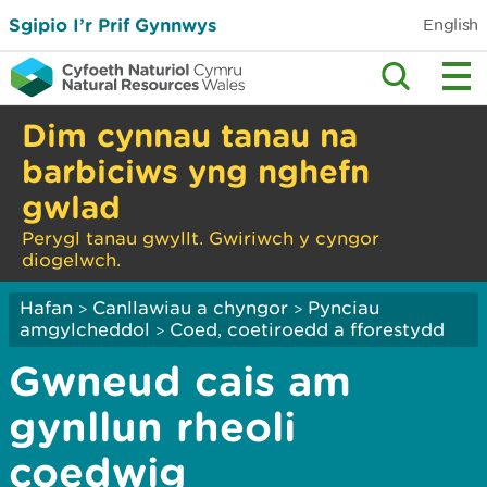
Sgipio I’r Prif Gynnwys
English
Dim cynnau tanau na
barbiciws yng nghefn
gwlad
Perygl tanau gwyllt. Gwiriwch y cyngor
diogelwch.
Hafan
Canllawiau a chyngor
Pynciau
>
>
amgylcheddol
Coed, coetiroedd a fforestydd
>
Gwneud cais am
gynllun rheoli
coedwig