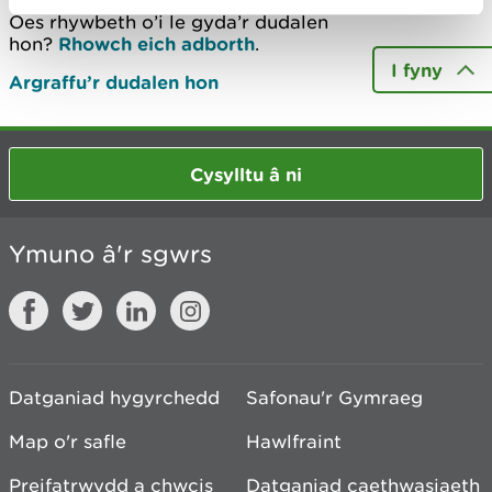
Oes rhywbeth o’i le gyda’r dudalen
hon?
Rhowch eich adborth
.
I fyny
Argraffu’r dudalen hon
Cysylltu â ni
Ymuno â'r sgwrs
Datganiad hygyrchedd
Safonau'r Gymraeg
Map o'r safle
Hawlfraint
Preifatrwydd a chwcis
Datganiad caethwasiaeth