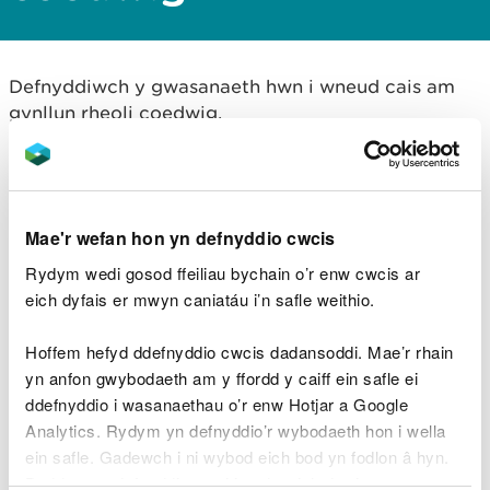
Defnyddiwch y gwasanaeth hwn i wneud cais am
gynllun rheoli coedwig.
Gall gymryd hyd at 13 wythnos i brosesu eich cais.
Mae hon yn amserlen statudol.
Mae'r wefan hon yn defnyddio cwcis
Peidiwch â dechrau cwympo unrhyw goed nes bod
gennych eich cynllun rheoli coedwig cymeradwy,
Rydym wedi gosod ffeiliau bychain o’r enw cwcis ar
oni bai fod
esemptiad gennych
.
eich dyfais er mwyn caniatáu i’n safle weithio.
Hoffem hefyd ddefnyddio cwcis dadansoddi. Mae’r rhain
Cyn i chi wneud cais
yn anfon gwybodaeth am y ffordd y caiff ein safle ei
ddefnyddio i wasanaethau o’r enw Hotjar a Google
Analytics. Rydym yn defnyddio’r wybodaeth hon i wella
Paratoi popeth y mae ei angen arnom i asesu eich
ein safle. Gadewch i ni wybod eich bod yn fodlon â hyn.
cais am gynllun rheoli coedwig
Byddwn yn defnyddio cwci i gadw eich dewis.