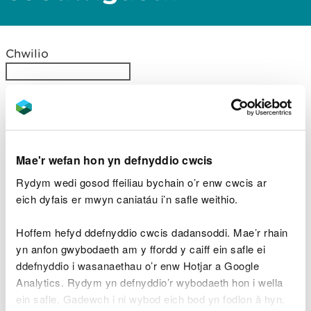
Chwilio
Dangos
cofnod
Ehangu
Rhif
Math o brosiect
mnylion
cyfeirnod
Mae'r wefan hon yn defnyddio cwcis
26-27 EIA3
Coedwigo
Rydym wedi gosod ffeiliau bychain o’r enw cwcis ar
eich dyfais er mwyn caniatáu i’n safle weithio.
26-27 EIA1
Chawarel
Hoffem hefyd ddefnyddio cwcis dadansoddi. Mae’r rhain
26-27 EIA14
Coedwigo
yn anfon gwybodaeth am y ffordd y caiff ein safle ei
ddefnyddio i wasanaethau o’r enw Hotjar a Google
26-27 EIA14
Datgoedwigo
Analytics. Rydym yn defnyddio’r wybodaeth hon i wella
ein safle. Gadewch i ni wybod eich bod yn fodlon â hyn.
25-26 EIA13
Ffordd