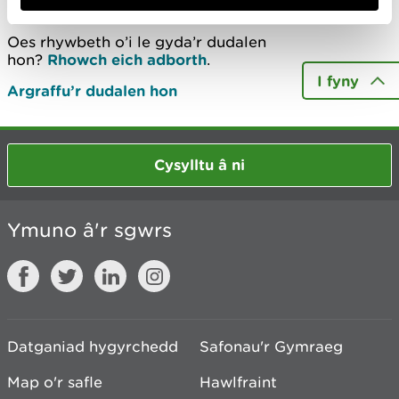
Oes rhywbeth o’i le gyda’r dudalen
hon?
Rhowch eich adborth
.
I fyny
Argraffu’r dudalen hon
Cysylltu â ni
Ymuno â'r sgwrs
Datganiad hygyrchedd
Safonau'r Gymraeg
Map o'r safle
Hawlfraint