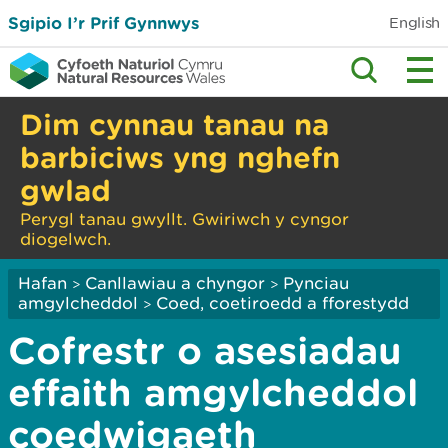
Sgipio I’r Prif Gynnwys
English
Dim cynnau tanau na
barbiciws yng nghefn
gwlad
Perygl tanau gwyllt. Gwiriwch y cyngor
diogelwch.
Hafan
Canllawiau a chyngor
Pynciau
>
>
amgylcheddol
Coed, coetiroedd a fforestydd
>
Cofrestr o asesiadau
effaith amgylcheddol
coedwigaeth