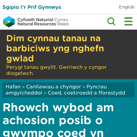
Sgipio I’r Prif Gynnwys
English
Dim cynnau tanau na
barbiciws yng nghefn
gwlad
Perygl tanau gwyllt. Gwiriwch y cyngor
diogelwch.
Hafan
Canllawiau a chyngor
Pynciau
>
>
amgylcheddol
Coed, coetiroedd a fforestydd
>
Rhowch wybod am
achosion posib o
gwympo coed yn