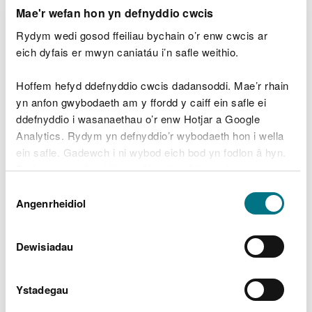
neu ffoniwch ni ar
0300 065 3000
(24 awr y
Mae'r wefan hon yn defnyddio cwcis
dydd), i roi gwybod am achos posib o gwympo
Rydym wedi gosod ffeiliau bychain o’r enw cwcis ar
coed yn anghyfreithlon.
eich dyfais er mwyn caniatáu i’n safle weithio.
Croesewir galwadau yn Gymraeg neu Saesneg.
Hoffem hefyd ddefnyddio cwcis dadansoddi. Mae’r rhain
Calls welcomed in Welsh or English.
yn anfon gwybodaeth am y ffordd y caiff ein safle ei
ddefnyddio i wasanaethau o’r enw Hotjar a Google
Beth sydd ei angen oddi
Analytics. Rydym yn defnyddio’r wybodaeth hon i wella
ein safle. Gadewch i ni wybod eich bod yn fodlon â hyn.
wrthoch chi
Byddwn yn defnyddio cwci i gadw eich dewis.
Dewis
Mae angen i chi ateb y cwestiynau canlynol:
Gellir
darllen mwy am ein cwcis
cyn i chi ddewis.
Angenrheidiol
Caniatâd
ydych chi’n gwybod pryd dechreuodd y gwaith
cwympo coed ac a yw’n dal i ddigwydd
Dewisiadau
os yw’r cwympo coed wedi dod i ben, allwch chi
ddisgrifio beth oedd yn digwydd
Ystadegau
Mae angen i ni hefyd wybod union leoliad y