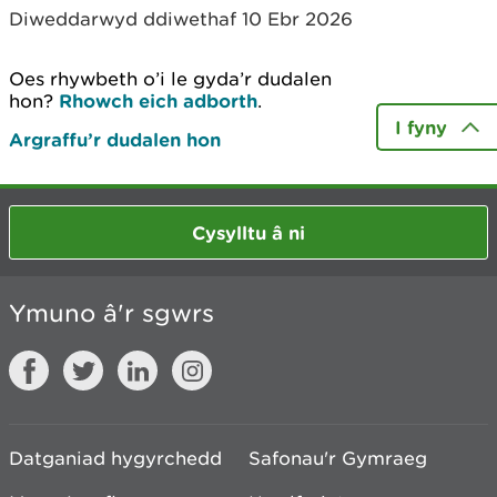
Diweddarwyd ddiwethaf 10 Ebr 2026
Oes rhywbeth o’i le gyda’r dudalen
hon?
Rhowch eich adborth
.
I fyny
Argraffu’r dudalen hon
Cysylltu â ni
Ymuno â'r sgwrs
Datganiad hygyrchedd
Safonau'r Gymraeg