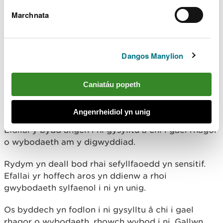
digwyddiad. Gallwch naill ai roi gwybod i ni am:
Marchnata
enw’r eiddo
enw’r safle
y cyfeirnod grid
Dangos Manylion
y cod post
Cysylltu â chi i gael
Caniatáu popeth
rhagor o wybodaeth
Angenrheidiol yn unig
Efallai y bydd angen i ni gysylltu â chi i gael rhagor
o wybodaeth am y digwyddiad.
Rydym yn deall bod rhai sefyllfaoedd yn sensitif.
Efallai yr hoffech aros yn ddienw a rhoi
gwybodaeth sylfaenol i ni yn unig.
Os byddech yn fodlon i ni gysylltu â chi i gael
rhagor o wybodaeth, rhowch wybod i ni. Gallwn