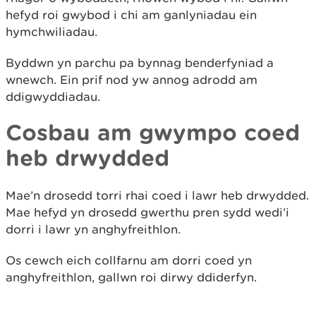
hefyd roi gwybod i chi am ganlyniadau ein
hymchwiliadau.
Byddwn yn parchu pa bynnag benderfyniad a
wnewch. Ein prif nod yw annog adrodd am
ddigwyddiadau.
Cosbau am gwympo coed
heb drwydded
Mae’n drosedd torri rhai coed i lawr heb drwydded.
Mae hefyd yn drosedd gwerthu pren sydd wedi’i
dorri i lawr yn anghyfreithlon.
Os cewch eich collfarnu am dorri coed yn
anghyfreithlon, gallwn roi dirwy ddiderfyn.