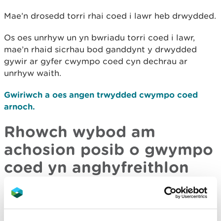
Mae’n drosedd torri rhai coed i lawr heb drwydded.
Os oes unrhyw un yn bwriadu torri coed i lawr,
mae’n rhaid sicrhau bod ganddynt y drwydded
gywir ar gyfer cwympo coed cyn dechrau ar
unrhyw waith.
Gwiriwch a oes angen trwydded cwympo coed
arnoch.
Rhowch wybod am
achosion posib o gwympo
coed yn anghyfreithlon
Rhowch wybod am ddigwyddiad