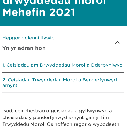
drwyddedau morol
Mehefin 2021
Hepgor dolenni llywio
Yn yr adran hon
Ceisiadau am Drwyddedau Morol a Dderbyniwyd
Ceisiadau Trwyddedau Morol a Benderfynwyd
arnynt
Isod, ceir rhestrau o geisiadau a gyflwynwyd a
cheisiadau y penderfynwyd arnynt gan y Tîm
Trwyddedu Morol. Os hoffech ragor o wybodaeth