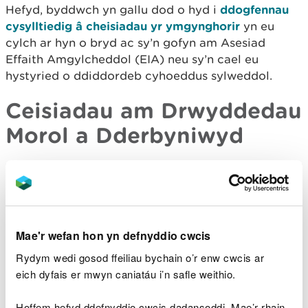
Hefyd, byddwch yn gallu dod o hyd i
ddogfennau
cysylltiedig â cheisiadau yr ymgynghorir
yn eu
cylch ar hyn o bryd ac sy’n gofyn am Asesiad
Effaith Amgylcheddol (EIA) neu sy’n cael eu
hystyried o ddiddordeb cyhoeddus sylweddol.
Ceisiadau am Drwyddedau
Morol a Dderbyniwyd
Rhif y
Enw
Math o
Lleoliad y Safle
Drwydded
Ymgeisydd
Gais
Centregreat
Amnewid Pont
CML2135
Band 2
Rail Limited
Pantlyfr
Mae'r wefan hon yn defnyddio cwcis
Ceredigion
Gwaith Amddiffyn
Rydym wedi gosod ffeiliau bychain o’r enw cwcis ar
CML2133
County
Band 3
yr Arfordir CRMP
eich dyfais er mwyn caniatáu i’n safle weithio.
Council
Hoffem hefyd ddefnyddio cwcis dadansoddi. Mae’r rhain