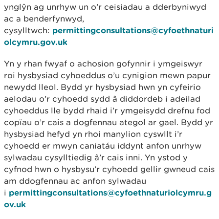
ynglŷn ag unrhyw un o’r ceisiadau a dderbyniwyd
ac a benderfynwyd,
cysylltwch:
permittingconsultations@cyfoethnaturi
olcymru.gov.uk
Yn y rhan fwyaf o achosion gofynnir i ymgeiswyr
roi hysbysiad cyhoeddus o’u cynigion mewn papur
newydd lleol. Bydd yr hysbysiad hwn yn cyfeirio
aelodau o’r cyhoedd sydd â diddordeb i adeilad
cyhoeddus lle bydd rhaid i’r ymgeisydd drefnu fod
copïau o’r cais a dogfennau ategol ar gael. Bydd yr
hysbysiad hefyd yn rhoi manylion cyswllt i’r
cyhoedd er mwyn caniatáu iddynt anfon unrhyw
sylwadau cysylltiedig â’r cais inni. Yn ystod y
cyfnod hwn o hysbysu’r cyhoedd gellir gwneud cais
am ddogfennau ac anfon sylwadau
i
permittingconsultations@cyfoethnaturiolcymru.g
ov.uk