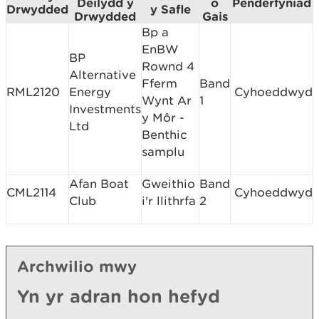
Deilydd y
o
Penderfyniad
Drwydded
y Safle
Drwydded
Gais
Bp a
EnBW
BP
Rownd 4
Alternative
Fferm
Band
RML2120
Energy
Cyhoeddwyd
Wynt Ar
1
Investments
y Môr -
Ltd
Benthic
samplu
Afan Boat
Gweithio
Band
CML2114
Cyhoeddwyd
Club
i'r llithrfa
2
Archwilio mwy
Yn yr adran hon hefyd