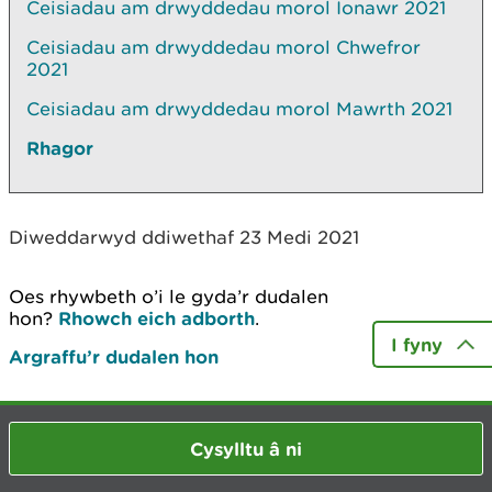
Ceisiadau am drwyddedau morol Ionawr 2021
Ceisiadau am drwyddedau morol Chwefror
2021
Ceisiadau am drwyddedau morol Mawrth 2021
Rhagor
Diweddarwyd ddiwethaf 23 Medi 2021
Oes rhywbeth o’i le gyda’r dudalen
hon?
Rhowch eich adborth
.
I fyny
Argraffu’r dudalen hon
Cysylltu â ni