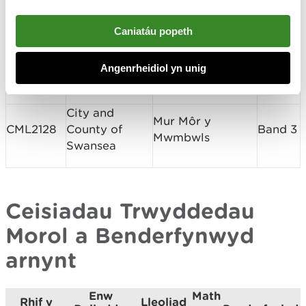
DEML2132
County
gan y gwynt a'i
Band 1
Council
waredu'n ôl ar y
Caniatáu popeth
traeth
Geological
CHERISH Arolygu
Angenrheidiol yn unig
RML2129
Band 1
Survey Ireland
Prosiect Cymru
City and
Mur Môr y
CML2128
County of
Band 3
Mwmbwls
Swansea
Ceisiadau Trwyddedau
Morol a Benderfynwyd
arnynt
Enw
Math
Rhif y
Lleoliad