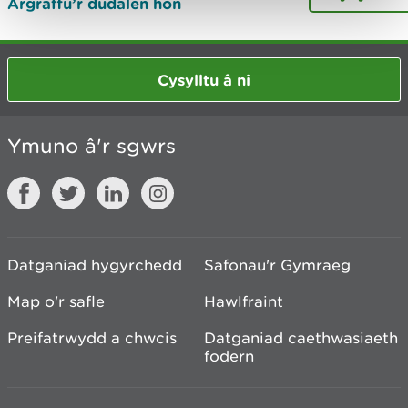
Argraffu’r dudalen hon
Cysylltu â ni
Ymuno â'r sgwrs
Datganiad hygyrchedd
Safonau'r Gymraeg
Map o'r safle
Hawlfraint
Preifatrwydd a chwcis
Datganiad caethwasiaeth
fodern