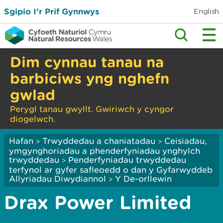
Sgipio I’r Prif Gynnwys
English
Dim cynnau tanau na
barbiciws yng nghefn
gwlad
Perygl tanau gwyllt. Gwiriwch y cyngor
diogelwch.
Hafan
Trwyddedau a chaniatadau
Ceisiadau,
>
>
ymgynghoriadau a phenderfyniadau ynghylch
trwyddedau
Penderfyniadau trwyddedau
>
terfynol ar gyfer safleoedd o dan y Gyfarwyddeb
Allyriadau Diwydiannol
Y De-orllewin
>
Drax Power Limited