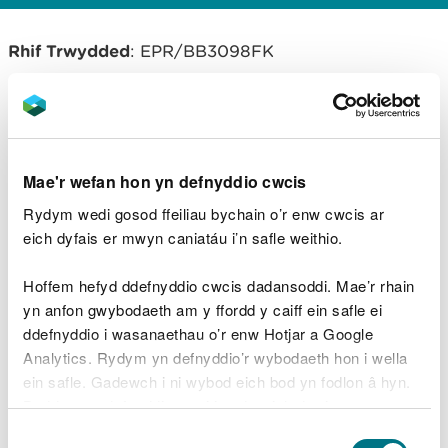
Rhif Trwydded
: EPR/BB3098FK
Gweithredwr
: Drax Power Limited
Mae'r wefan hon yn defnyddio cwcis
Lawrlwythiadau dogfennau
Rydym wedi gosod ffeiliau bychain o’r enw cwcis ar
cysylltiedig
eich dyfais er mwyn caniatáu i’n safle weithio.
EPR/BB3098FK Permit. Saesneg yn
unig - English only
PDF [615.6 KB]
Hoffem hefyd ddefnyddio cwcis dadansoddi. Mae’r rhain
yn anfon gwybodaeth am y ffordd y caiff ein safle ei
ddefnyddio i wasanaethau o’r enw Hotjar a Google
EPR/BB3098FK decision document.
Analytics. Rydym yn defnyddio’r wybodaeth hon i wella
Saesneg yn unig - English only
PDF
[881.1 KB]
ein safle. Gadewch i ni wybod eich bod yn fodlon â hyn.
Byddwn yn defnyddio cwci i gadw eich dewis.
Dewis