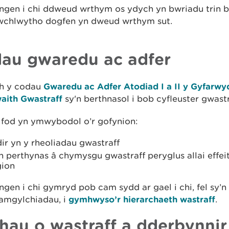
gen i chi ddweud wrthym os ydych yn bwriadu trin ba
 uwchlwytho dogfen yn dweud wrthym sut.
au gwaredu ac adfer
h y codau
Gwaredu ac Adfer Atodiad I a II y Gyfarw
aith Gwastraff
sy'n berthnasol i bob cyfleuster gwastr
 fod yn ymwybodol o’r gofynion:
ir yn y rheoliadau gwastraff
perthynas â chymysgu gwastraff peryglus allai effeit
gion
gen i chi gymryd pob cam sydd ar gael i chi, fel sy’n
 amgylchiadau, i
gymhwyso’r hierarchaeth wastraff
.
hau o wastraff a dderbynnir