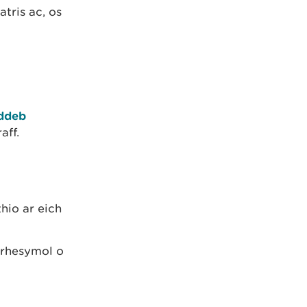
tris ac, os
yddeb
aff.
hio ar eich
 rhesymol o