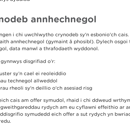
nodeb annhechnegol
gen i chi uwchlwytho crynodeb sy'n esbonio'ch cais. 
aith annhechnegol (gymaint â phosibl). Dylech osgoi
gol, data manwl a thrafodaeth wyddonol.
gynnwys disgrifiad o’r:
uster sy’n cael ei reoleiddio
nau technegol allweddol
au rheoli sy'n deillio o'ch asesiad risg
ich cais am offer symudol, rhaid i chi ddweud wrthym
r gweithgareddau rydych am eu cyflawni effeithio ar a
ddisgrifio symudedd eich offer a sut rydych yn bwria
redu.