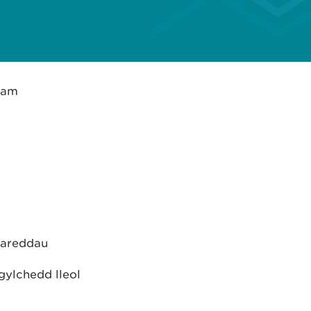
s am
hgareddau
gylchedd lleol