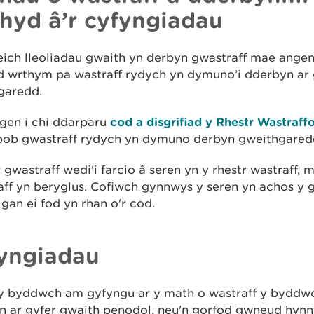
hyd â’r cyfyngiadau
ich lleoliadau gwaith yn derbyn gwastraff mae angen 
 wrthym pa wastraff rydych yn dymuno’i dderbyn ar 
garedd.
gen i chi ddarparu
cod a disgrifiad y Rhestr Wastraff
pob gwastraff rydych yn dymuno derbyn gweithgared
 gwastraff wedi'i farcio â seren yn y rhestr wastraff, m
ff yn beryglus. Cofiwch gynnwys y seren yn achos y 
an ei fod yn rhan o'r cod.
yngiadau
i y byddwch am gyfyngu ar y math o wastraff y byddwc
 ar gyfer gwaith penodol, neu'n gorfod gwneud hynny