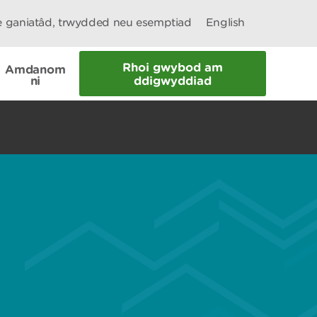
le ganiatâd, trwydded neu esemptiad
English
Rhoi gwybod am
Amdanom
ni
ddigwyddiad