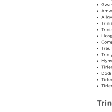
Gwar
Amwy
Ailg
Trini
Trin
Llosg
Comp
Treu
Trin 
Mynw
Tirle
Dodi 
Tirle
Tirl
Trin