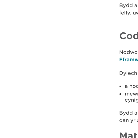
Bydd an
felly,
Cod
Nodwc
Fframw
Dylech
a nod
mewn 
cyni
Bydd an
dan yr
Mat