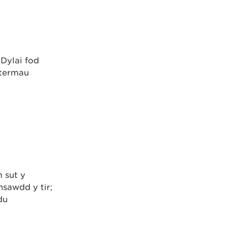
Dylai fod
 termau
 sut y
nsawdd y tir;
du