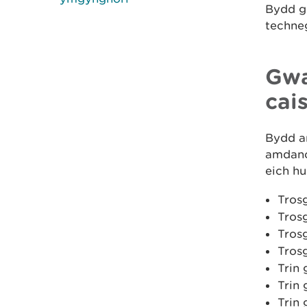
Bydd go
techne
Gwa
cai
Bydd an
amdano 
eich hu
Tros
Trosg
Tros
Tros
Trin 
Trin 
Trin