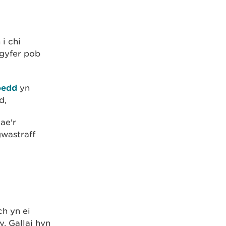
i chi
gyfer pob
oedd
yn
d,
ae'r
gwastraff
h yn ei
. Gallai hyn