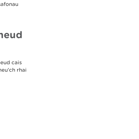
safonau
wneud
neud cais
eu'ch rhai