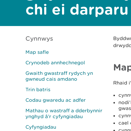
chi ei darparu
Cynnwys
Byddwn 
drwydd
Map safle
Crynodeb annhechnegol
Map
Gwaith gwastraff rydych yn
gwneud cais amdano
Rhaid i
Trin batris
cynnw
Codau gwaredu ac adfer
nodi
gwas
Mathau o wastraff a dderbynnir
cynnw
ynghyd â’r cyfyngiadau
cael 
Cyfyngiadau
cynn