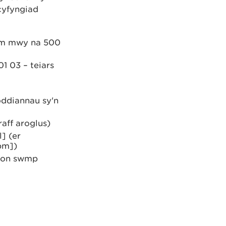
cyfyngiad
 dim mwy na 500
01 03 – teiars
doddiannau sy'n
raff aroglus)
] (er
pm])
dion swmp