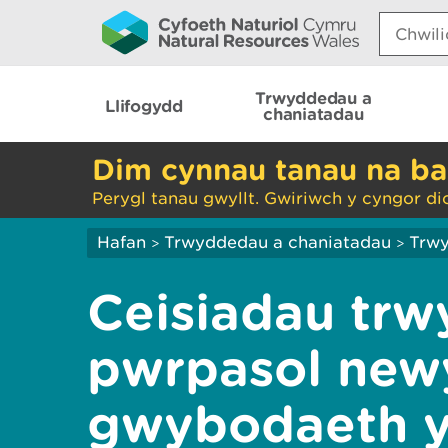
Search:
Trwyddedau a
Llifogydd
chaniatadau
Dim cynnau tanau na ba
Perygl tanau gwyllt. Gwiriwch y cyngor di
Hafan
Trwyddedau a chaniatadau
Trwy
>
>
Ceisiadau trw
pwrpasol new
gwybodaeth y