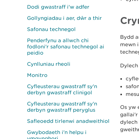
Dodi gwastraff i'w adfer
Cry
Gollyngiadau i aer, dŵr a thir
Safonau technegol
Bydd an
Penderfynu a allwch chi
mewn i
fodloni'r safonau technegol ai
techne
peidio
Cynlluniau rheoli
Dylech 
Monitro
cyfle
Cyfleusterau gwastraff sy'n
safo
derbyn gwastraff clinigol
mesur
Cyfleusterau gwastraff sy'n
Os yw e
derbyn gwastraff peryglus
gallai'
Safleoedd tirlenwi anadweithiol
dylech 
gweith
Gwybodaeth i'n helpu i
ymgynghori