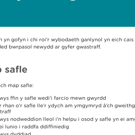
yn gofyn i chi roi'r wybodaeth ganlynol yn eich cai
ed bwrpasol newydd ar gyfer gwastraff.
 safle
'ch map safle:
ys ffin y safle wedi'i farcio mewn gwyrdd
'r rhan o'r safle lle’r ydych am ymgymryd â’ch gweit
traff
ys nodweddion lleol i'n helpu i osod y safle yn ei am
ei lunio i raddfa ddiffiniedig
wys dyddiad