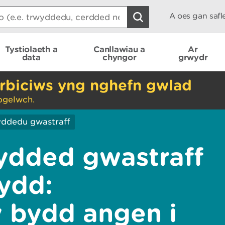
A oes gan saf
Tystiolaeth a
Canllawiau a
Ar
data
chyngor
grwydr
rbiciws yng nghefn gwlad
ogelwch.
ddedu gwastraff
ydded gwastraff
ydd:
 bydd angen i