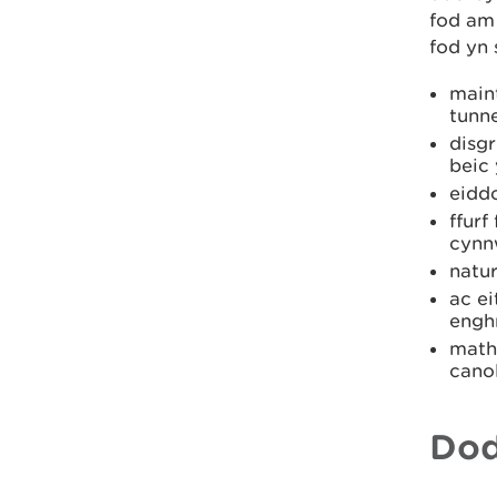
fod am 
fod yn 
maint
tunne
disgr
beic 
eiddo
ffurf
cynn
natur
ac e
engh
math
cano
Dod