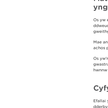
yng
Os yw e
ddweud
gweith
Mae an
achos 
Os yw'r
gwastra
hwnnw g
Cyf
Efalla
dderbyn