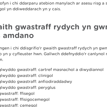
fyn i chi ddarparu atebion manylach ar asesu risg a 
gol yn ddiweddarach yn y cais.
ith gwastraff rydych yn g
s amdano
gen i chi ddisgrifio'r gwaith gwastraff rydych yn gw
yn y cyfleuster hwn. Gallwch ddefnyddio'r canlynol n
n.
glwyddo gwastraff: cartref masnachol a diwydiannol
lwyddo gwastraff: clinigol
glwyddo gwastraff: anfiodiraddadwy
glwyddo gwastraff: peryglus
gwastraff: ffisegol
gwastraff: ffisigocemegol
 gwastraff: cemegol