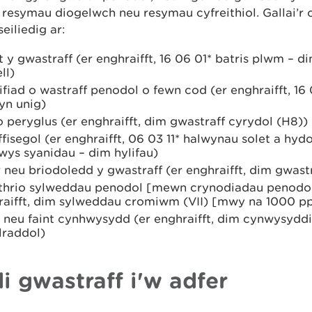
resymau diogelwch neu resymau cyfreithiol. Gallai’r 
seiliedig ar:
 y gwastraff (er enghraifft, 16 06 01* batris plwm –
ll)
ifiad o wastraff penodol o fewn cod (er enghraifft, 16 
yn unig)
 peryglus (er enghraifft, dim gwastraff cyrydol (H8))
 ffisegol (er enghraifft, 06 03 11* halwynau solet a hy
wys syanidau – dim hylifau)
 neu briodoledd y gwastraff (er enghraifft, dim gwast
ithrio sylweddau penodol [mewn crynodiadau penodol
raifft, dim sylweddau cromiwm (VII) [mwy na 1000 p
 neu faint cynhwysydd (er enghraifft, dim cynwysyd
lraddol)
i gwastraff i'w adfer