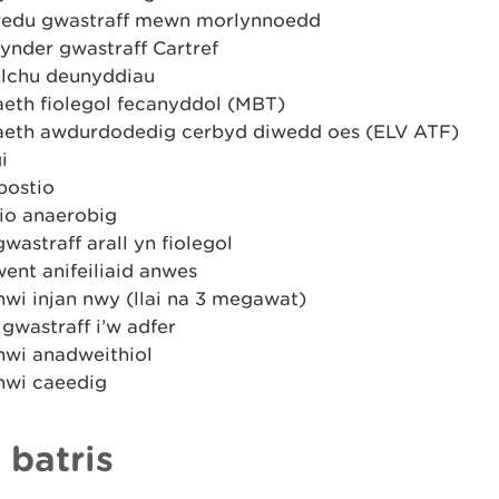
edu gwastraff mewn morlynnoedd
nder gwastraff Cartref
ylchu deunyddiau
aeth fiolegol fecanyddol (MBT)
iaeth awdurdodedig cerbyd diwedd oes (ELV ATF)
i
ostio
lio anaerobig
gwastraff arall yn fiolegol
ent anifeiliaid anwes
nwi injan nwy (llai na 3 megawat)
gwastraff i’w adfer
nwi anadweithiol
enwi caeedig
 batris