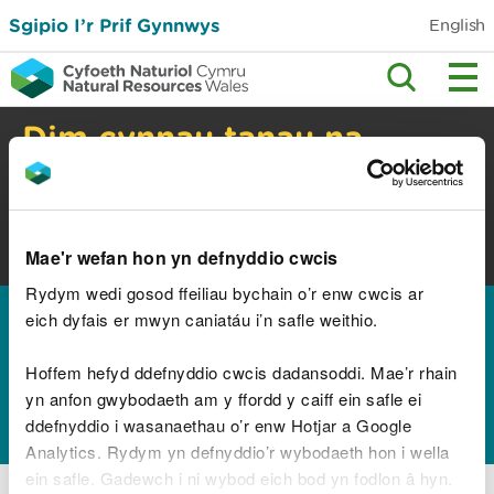
Sgipio I’r Prif Gynnwys
English
Dim cynnau tanau na
barbiciws yng nghefn
gwlad
Perygl tanau gwyllt. Gwiriwch y cyngor
Mae'r wefan hon yn defnyddio cwcis
diogelwch.
Rydym wedi gosod ffeiliau bychain o’r enw cwcis ar
Hafan
eich dyfais er mwyn caniatáu i’n safle weithio.
Canlyniadau ar gyfer
Hoffem hefyd ddefnyddio cwcis dadansoddi. Mae’r rhain
""
yn anfon gwybodaeth am y ffordd y caiff ein safle ei
ddefnyddio i wasanaethau o’r enw Hotjar a Google
Analytics. Rydym yn defnyddio’r wybodaeth hon i wella
ein safle. Gadewch i ni wybod eich bod yn fodlon â hyn.
Angen term chwilio