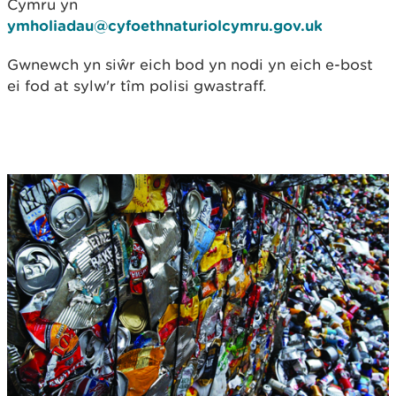
Cymru yn
ymholiadau@cyfoethnaturiolcymru.gov.uk
Gwnewch yn siŵr eich bod yn nodi yn eich e-bost
ei fod at sylw'r tîm polisi gwastraff.