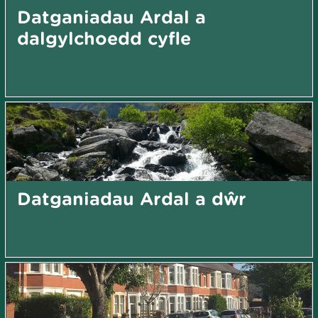
Datganiadau Ardal a
dalgylchoedd cyfle
Datganiadau Ardal a dŵr