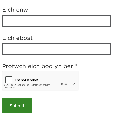
h
i
Eich enw
g
a
e
l
a
t
Eich ebost
e
b
?
Profwch eich bod yn ber
*