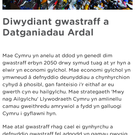
Diwydiant gwastraff a
Datganiadau Ardal
Mae Cymru yn anelu at ddod yn genedl dim
gwastraff erbyn 2050 drwy symud tuag at yr hyn a
elwir yn economi gylchol. Mae economi gylchol yn
ymwneud â defnyddio deunyddiau a chynhyrchion
cyhyd â phosibl, gan fanteisio i'r eithaf ar eu
gwerth cyn eu hailgylchu. Mae strategaeth 'Mwy
nag Ailgylchu' Llywodraeth Cymru yn amlinellu
camau gweithredu amrywiol a fydd yn galluogi
Cymru i gyflawni hyn.
Mae atal gwastraff rhag cael ei gynhyrchu a
defnyddio gwastraff fel adnodd yn gamau pwysig