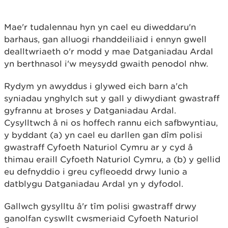
Mae'r tudalennau hyn yn cael eu diweddaru'n
barhaus, gan alluogi rhanddeiliaid i ennyn gwell
dealltwriaeth o'r modd y mae Datganiadau Ardal
yn berthnasol i'w meysydd gwaith penodol nhw.
Rydym yn awyddus i glywed eich barn a'ch
syniadau ynghylch sut y gall y diwydiant gwastraff
gyfrannu at broses y Datganiadau Ardal.
Cysylltwch â ni os hoffech rannu eich safbwyntiau,
y byddant (a) yn cael eu darllen gan dîm polisi
gwastraff Cyfoeth Naturiol Cymru ar y cyd â
thimau eraill Cyfoeth Naturiol Cymru, a (b) y gellid
eu defnyddio i greu cyfleoedd drwy lunio a
datblygu Datganiadau Ardal yn y dyfodol.
Gallwch gysylltu â'r tîm polisi gwastraff drwy
ganolfan cyswllt cwsmeriaid Cyfoeth Naturiol