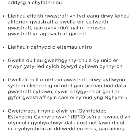
addysg a chyfathrebu
Lleihau effaith gwastraff yn fyd-eang drwy leihau
allforion gwastraff a gwella ein seilwaith
gwastraff, gan gynyddu'r gallu i brosesu
gwastraff yn agosach at gartref
Lleihau'r defnydd o eitemau untro
Gwella dulliau gweithgynhyrchu a dylunio er
mwyn ystyried cylch bywyd cyflawn cynnyrch
Gwella'r dull o olrhain gwastraff drwy gyflwyno
system electronig orfodol gan sicrhau bod data
gwastraff cyflawn, cywir a hygyrch ar gael ar
gyfer gwastraff sy'n cael ei symud yng Nghymru
Gweithredu'r hyn a elwir yn 'Gyfrifoldeb
Estynedig Cynhyrchwyr ' (EPR) sy'n ei gwneud yn
ofynnol i gynhyrchwyr dalu cost net lawn rheoli
eu cynhyrchion ar ddiwedd eu hoes, gan annog