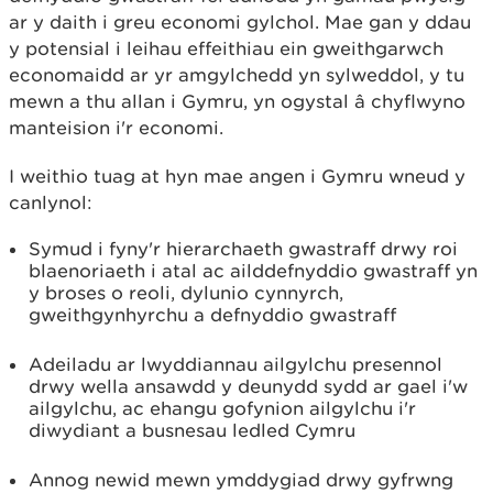
ar y daith i greu economi gylchol. Mae gan y ddau
y potensial i leihau effeithiau ein gweithgarwch
economaidd ar yr amgylchedd yn sylweddol, y tu
mewn a thu allan i Gymru, yn ogystal â chyflwyno
manteision i'r economi.
I weithio tuag at hyn mae angen i Gymru wneud y
canlynol:
Symud i fyny'r hierarchaeth gwastraff drwy roi
blaenoriaeth i atal ac ailddefnyddio gwastraff yn
y broses o reoli, dylunio cynnyrch,
gweithgynhyrchu a defnyddio gwastraff
Adeiladu ar lwyddiannau ailgylchu presennol
drwy wella ansawdd y deunydd sydd ar gael i'w
ailgylchu, ac ehangu gofynion ailgylchu i'r
diwydiant a busnesau ledled Cymru
Annog newid mewn ymddygiad drwy gyfrwng