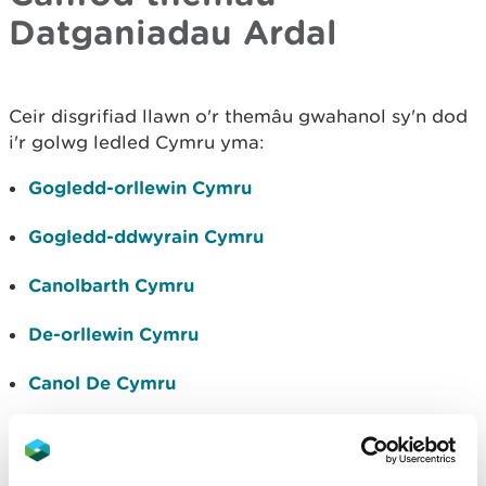
Datganiadau Ardal
Ceir disgrifiad llawn o'r themâu gwahanol sy'n dod
i'r golwg ledled Cymru yma:
Gogledd-orllewin Cymru
Gogledd-ddwyrain Cymru
Canolbarth Cymru
De-orllewin Cymru
Canol De Cymru
De-ddwyrain Cymru
Yr ardal forol