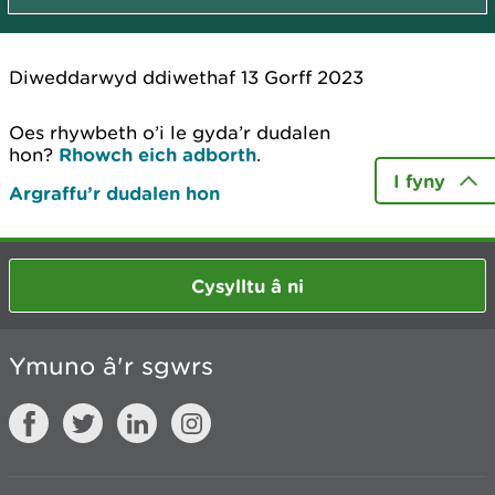
Diweddarwyd ddiwethaf 13 Gorff 2023
Oes rhywbeth o’i le gyda’r dudalen
hon?
Rhowch eich adborth
.
I fyny
Argraffu’r dudalen hon
Cysylltu â ni
Ymuno â'r sgwrs