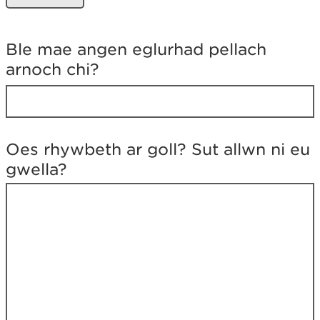
h
y
d
Ble mae angen eglurhad pellach
i
arnoch chi?
'
r
h
y
n
y
Oes rhywbeth ar goll? Sut allwn ni eu
r
gwella?
o
e
d
d
e
c
h
y
n
e
d