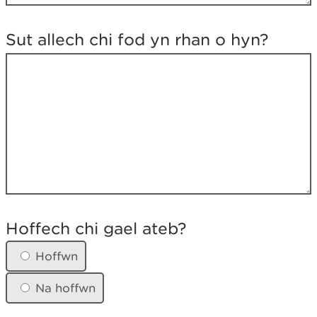
r
y
c
Sut allech chi fod yn rhan o hyn?
h
a
m
d
a
n
o
?
H
o
Hoffech chi gael ateb?
f
f
Hoffwn
e
c
Na hoffwn
h
c