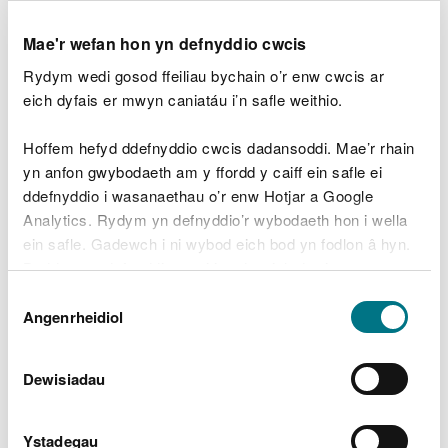
Mae'r wefan hon yn defnyddio cwcis
Rydym yn gofyn i bobl ddarllen y wybodaeth a geir
Rydym wedi gosod ffeiliau bychain o’r enw cwcis ar
yn y Datganiadau Ardal ac ystyried sut y gall eu
eich dyfais er mwyn caniatáu i’n safle weithio.
helpu yn eu meysydd gwaith perthnasol a'r
penderfyniadau a wneir ganddynt o ddydd i ddydd.
Hoffem hefyd ddefnyddio cwcis dadansoddi. Mae’r rhain
Os oes gennych ddiddordeb mewn gweithio gyda
yn anfon gwybodaeth am y ffordd y caiff ein safle ei
ni a rhanddeiliaid eraill, gadewch i ni wybod
ddefnyddio i wasanaethau o’r enw Hotjar a Google
(gweler 'Cysylltu â ni' isod).
Analytics. Rydym yn defnyddio’r wybodaeth hon i wella
ein safle. Gadewch i ni wybod eich bod yn fodlon â hyn.
Byddwn yn defnyddio cwci i gadw eich dewis.
Cyllid
Dewis
Gellir
darllen mwy am ein cwcis
cyn i chi ddewis.
Angenrheidiol
Caniatâd
I gael gwybodaeth am rai o'r cyfleoedd ariannu
Dewisiadau
sydd ar gael i'r diwydiant gwastraff, ewch i:
Ystadegau