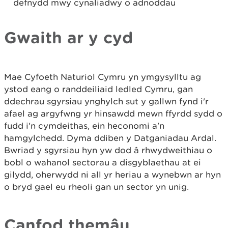
defnydd mwy cynaliadwy o adnoddau
Gwaith ar y cyd
Mae Cyfoeth Naturiol Cymru yn ymgysylltu ag
ystod eang o randdeiliaid ledled Cymru, gan
ddechrau sgyrsiau ynghylch sut y gallwn fynd i'r
afael ag argyfwng yr hinsawdd mewn ffyrdd sydd o
fudd i'n cymdeithas, ein heconomi a'n
hamgylchedd. Dyma ddiben y Datganiadau Ardal.
Bwriad y sgyrsiau hyn yw dod â rhwydweithiau o
bobl o wahanol sectorau a disgyblaethau at ei
gilydd, oherwydd ni all yr heriau a wynebwn ar hyn
o bryd gael eu rheoli gan un sector yn unig.
Canfod themâu