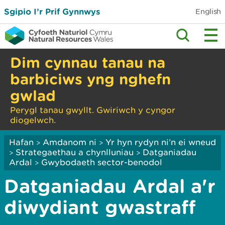
Sgipio I’r Prif Gynnwys
English
Dim cynnau tanau na
barbiciws yng nghefn
gwlad
Perygl tanau gwyllt. Gwiriwch y cyngor
diogelwch.
Hafan
Amdanom ni
Yr hyn rydyn ni’n ei wneud
>
>
Strategaethau a chynlluniau
Datganiadau
>
>
Ardal
Gwybodaeth sector-benodol
>
Datganiadau Ardal a'r
diwydiant gwastraff