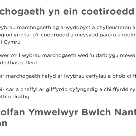
chogaeth yn ein coetiroedd
wybrau marchogaeth ag arwyddbyst a chyfleusterau a
ion yn rhai o’r coetiroedd a meysydd parcio a reoli
ol Cymru.
awer o’r llwybrau marchogaeth wedi’u datblygu mewn 
eithasau lleol.
ir marchogaeth hefyd ar lwybrau ceffylau a phob cilf
ir car a cheffyl ar gilffyrdd cyfyngedig a chilffyrdd sy
h o draffig.
olfan Ymwelwyr Bwlch Nant
an