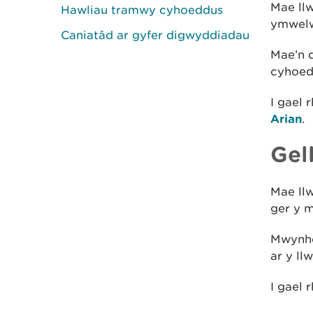
Mae ll
Hawliau tramwy cyhoeddus
ymwelw
Caniatâd ar gyfer digwyddiadau
Mae’n 
cyhoed
I gael
Arian
.
Gel
Mae ll
ger y m
Mwynhe
ar y ll
I gael