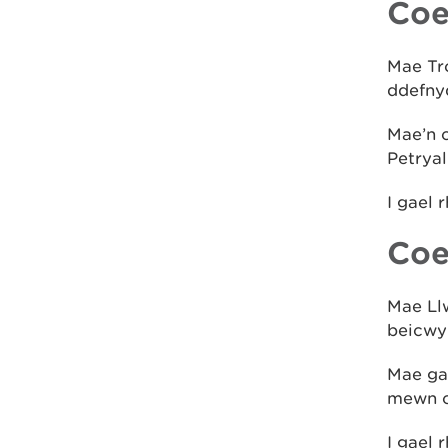
Coe
Mae Tr
ddefnyd
Mae’n 
Petrya
I gael
Coe
Mae Ll
beicwyr
Mae ga
mewn c
I gael