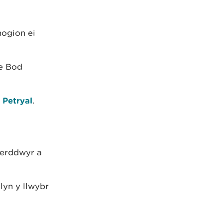
hogion ei
le Bod
Petryal
.
cerddwyr a
lyn y llwybr