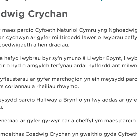
dwig Crychan
 maes parcio Cyfoeth Naturiol Cymru yng Nghoedwi
n cychwyn ar gyfer milltiroedd lawer o lwybrau ceffy
coedwigaeth a hen draciau.
 hefyd lwybrau byr sy’n ymuno â Llwybr Epynt, llwyb
tir o hyd o amgylch terfynau ardal hyfforddiant milwr
cyfleusterau ar gyfer marchogion yn ein meysydd parc
s corlannau a rheiliau rhwymo.
ysydd parcio Halfway a Brynffo yn fwy addas ar gyfe
u.
nediad ar gyfer gyrwyr car a cheffyl ym maes parcio 
mdeithas Coedwig Crychan yn gweithio gyda Cyfoeth