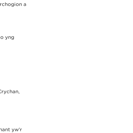
rchogion a
io yng
Crychan,
nant yw’r