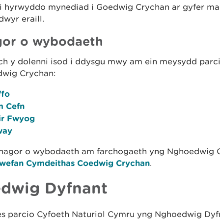
i hyrwyddo mynediad i Goedwig Crychan ar gyfer ma
wyr eraill.
or o wybodaeth
ch y dolenni isod i ddysgu mwy am ein meysydd parc
wig Crychan:
ffo
m Cefn
ir Fwyog
way
 rhagor o wybodaeth am farchogaeth yng Nghoedwig 
wefan Cymdeithas Coedwig Crychan
.
dwig Dyfnant
es parcio Cyfoeth Naturiol Cymru yng Nghoedwig Dyf