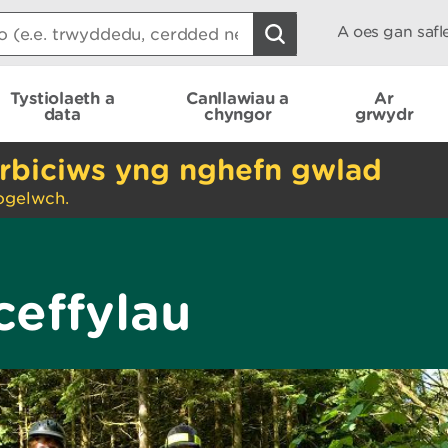
A oes gan saf
Tystiolaeth a
Canllawiau a
Ar
data
chyngor
grwydr
rbiciws yng nghefn gwlad
ogelwch.
effylau