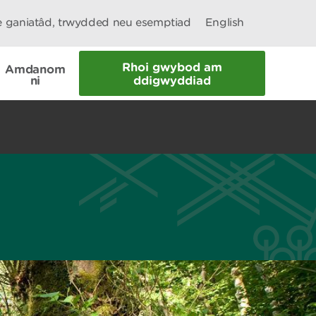
le ganiatâd, trwydded neu esemptiad
English
Rhoi gwybod am
Amdanom
ni
ddigwyddiad