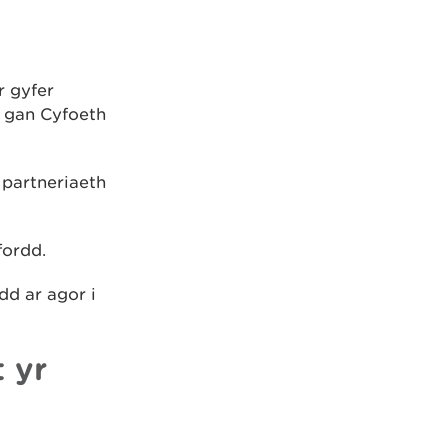
r gyfer
r gan Cyfoeth
partneriaeth
fordd.
dd ar agor i
 yr