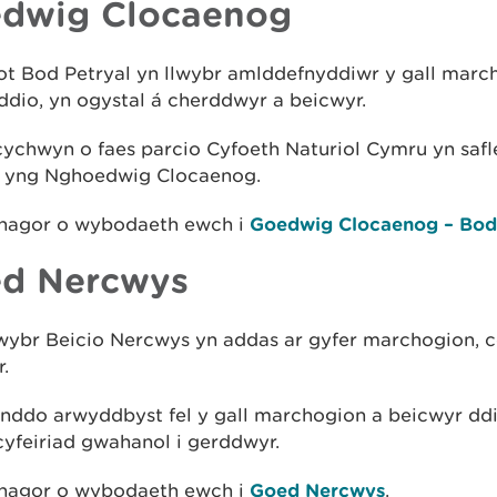
dwig Clocaenog
ot Bod Petryal yn llwybr amlddefnyddiwr y gall marc
dio, yn ogystal á cherddwyr a beicwyr.
cychwyn o faes parcio Cyfoeth Naturiol Cymru yn saf
l yng Nghoedwig Clocaenog.
 rhagor o wybodaeth ewch i
Goedwig Clocaenog – Bod 
d Nercwys
wybr Beicio Nercwys yn addas ar gyfer marchogion, 
.
nddo arwyddbyst fel y gall marchogion a beicwyr ddi
yfeiriad gwahanol i gerddwyr.
 rhagor o wybodaeth ewch i
Goed Nercwys
.