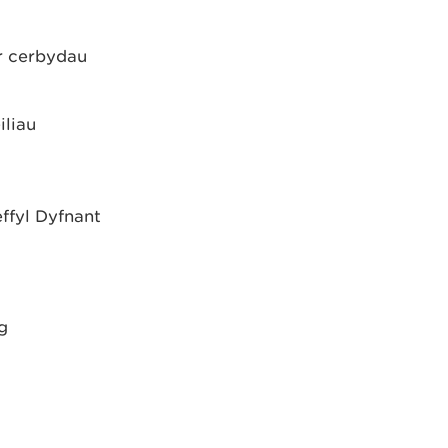
er cerbydau
iliau
ffyl Dyfnant
g