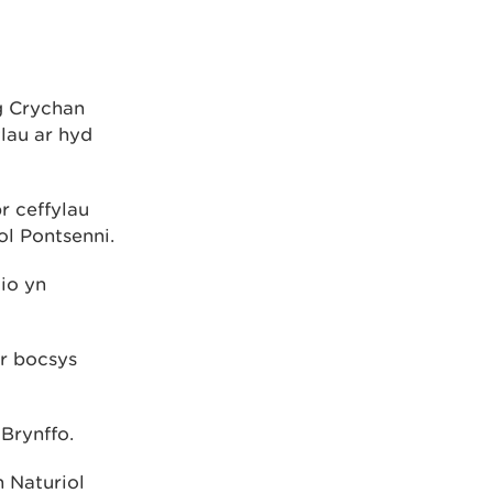
g Crychan
lau ar hyd
r ceffylau
ol Pontsenni.
io yn
r bocsys
Brynffo.
 Naturiol