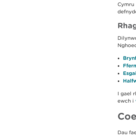
Cymru 
defnydd
Rhag
Dilynw
Nghoed
Bryn
Ffer
Esga
Half
I gael
ewch i
Coe
Dau fa