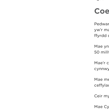
Coe
Pedwar
yw’r ma
ffyrdd 
Mae yna
50 mill
Mae’r 
cynnwy
Mae me
ceffyla
Ceir my
Mae Cy