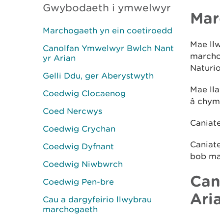
Gwybodaeth i ymwelwyr
Mar
Marchogaeth yn ein coetiroedd
Mae ll
Canolfan Ymwelwyr Bwlch Nant
marchog
yr Arian
Naturi
Gelli Ddu, ger Aberystwyth
Mae ll
Coedwig Clocaenog
â chymd
Coed Nercwys
Caniate
Coedwig Crychan
Caniate
Coedwig Dyfnant
bob mat
Coedwig Niwbwrch
Can
Coedwig Pen-bre
Ari
Cau a dargyfeirio llwybrau
marchogaeth