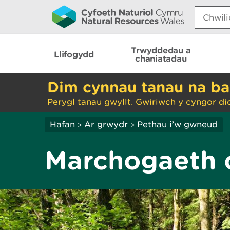
Search:
Trwyddedau a
Llifogydd
chaniatadau
Dim cynnau tanau na ba
Perygl tanau gwyllt. Gwiriwch y cyngor di
Hafan
Ar grwydr
Pethau i’w gwneud
>
>
Marchogaeth c