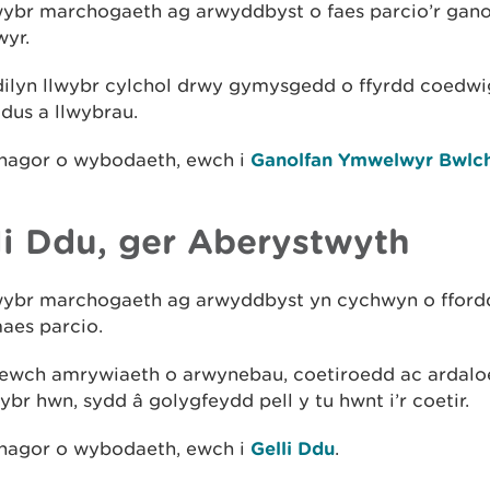
wybr marchogaeth ag arwyddbyst o faes parcio’r gano
yr.
dilyn llwybr cylchol drwy gymysgedd o ffyrdd coedwig
dus a llwybrau.
 rhagor o wybodaeth, ewch i
Ganolfan Ymwelwyr Bwlch
li Ddu, ger Aberystwyth
wybr marchogaeth ag arwyddbyst yn cychwyn o ffor
aes parcio.
wch amrywiaeth o arwynebau, coetiroedd ac ardalo
wybr hwn, sydd â golygfeydd pell y tu hwnt i’r coetir.
 rhagor o wybodaeth, ewch i
Gelli Ddu
.