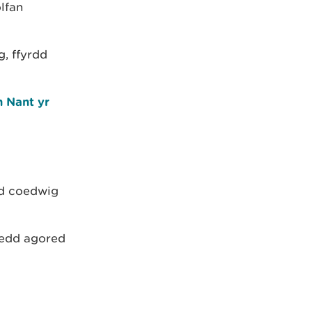
lfan
, ffyrdd
 Nant yr
dd coedwig
edd agored