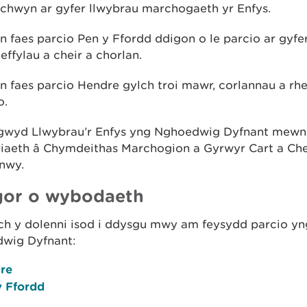
chwyn ar gyfer llwybrau marchogaeth yr Enfys.
 faes parcio Pen y Ffordd ddigon o le parcio ar gyf
effylau a cheir a chorlan.
 faes parcio Hendre gylch troi mawr, corlannau a rhe
o.
gwyd Llwybrau’r Enfys yng Nghoedwig Dyfnant mewn
riaeth â Chymdeithas Marchogion a Gyrwyr Cart a Che
rnwy.
or o wybodaeth
ch y dolenni isod i ddysgu mwy am feysydd parcio yn
wig Dyfnant:
re
y Ffordd