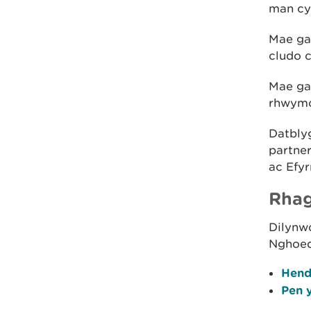
man cy
Mae gan
cludo c
Mae gan
rhwym
Datbly
partne
ac Efy
Rhag
Dilynw
Nghoed
Hend
Pen 