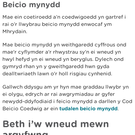
Beicio mynydd
Mae ein coetiroedd a’n coedwigoedd yn gartref i
rai o’r llwybrau beicio mynydd enwocaf ym
Mhrydain.
Mae beicio mynydd yn weithgaredd cyffrous ond
mae'r cyflymder a'r rhwystrau sy'n ei wneud yn
hwyl hefyd yn ei wneud yn beryglus. Dylech ond
gymryd rhan yn y gweithgaredd hwn gyda
dealltwriaeth lawn o'r holl risgiau cynhenid.
Gallwch ddysgu am yr hyn mae graddau llwybr yn
ei olygu, edrych ar rai awgrymiadau ar gyfer
newydd-ddyfodiaid i feicio mynydd a darllen y Cod
Beicio Coedwig ar ein
tudalen beicio mynydd
.
Beth i’w wneud mewn
argyfwng