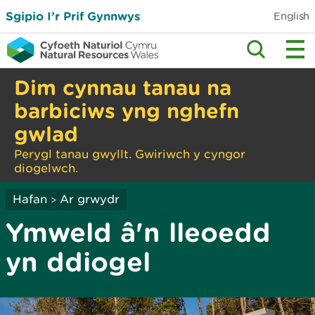
Sgipio I’r Prif Gynnwys
English
Dim cynnau tanau na
barbiciws yng nghefn
gwlad
Perygl tanau gwyllt. Gwiriwch y cyngor
diogelwch.
Hafan
Ar grwydr
>
Ymweld â'n lleoedd
yn ddiogel