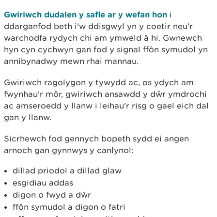
Gwiriwch dudalen y safle ar y wefan hon
i
ddarganfod beth i'w ddisgwyl yn y coetir neu'r
warchodfa rydych chi am ymweld â hi. Gwnewch
hyn cyn cychwyn gan fod y signal ffôn symudol yn
annibynadwy mewn rhai mannau.
Gwiriwch ragolygon y tywydd ac, os ydych am
fwynhau'r môr, gwiriwch ansawdd y dŵr ymdrochi
ac amseroedd y llanw i leihau'r risg o gael eich dal
gan y llanw.
Sicrhewch fod gennych bopeth sydd ei angen
arnoch gan gynnwys y canlynol:
dillad priodol a dillad glaw
esgidiau addas
digon o fwyd a dŵr
ffôn symudol a digon o fatri