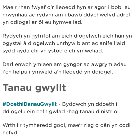
Mae’r rhan fwyaf o’r lleoedd hyn ar agor i bobl eu
mwynhau ac rydym am i bawb ddychwelyd adref
yn ddiogel ar ôl eu hymweliad.
Rydych yn gyfrifol am eich diogelwch eich hun yn
ogystal â diogelwch unrhyw blant ac anifeiliaid
sydd gyda chi yn ystod eich ymweliad.
Darllenwch ymlaen am gyngor ac awgrymiadau
i'ch helpu i ymweld â'n lleoedd yn ddiogel.
Tanau gwyllt
#DoethiDanauGwyllt
- Byddwch yn ddoeth i
ddiogelu ein cefn gwlad rhag tanau dinistriol.
Wrth i'r tymheredd godi, mae'r risg o dân yn codi
hefyd.