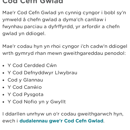
Cod Cefn Gwlad
Mae'r Cod Cefn Gwlad yn cynnig cyngor i bobl sy’n
ymweld â chefn gwlad a dyma'ch canllaw i
fwynhau parciau a dyfrffyrdd, yr arfordir a chefn
gwlad yn ddiogel.
Mae’r codau hyn yn rhoi cyngor i’ch cadw’n ddiogel
wrth gymryd rhan mewn gweithgareddau penodol:
Y Cod Cerdded Cŵn
Y Cod Defnyddwyr Llwybrau
Cod y Glannau
Y Cod Canŵio
Y Cod Pysgota
Y Cod Nofio yn y Gwyllt
I ddarllen unrhyw un o'r codau gweithgarwch hyn,
ewch i
dudalennau gwe’r Cod Cefn Gwlad
.