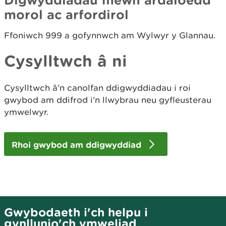
morol ac arfordirol
Ffoniwch 999 a gofynnwch am Wylwyr y Glannau.
Cysylltwch â ni
Cysylltwch â'n canolfan ddigwyddiadau i roi
gwybod am ddifrod i'n llwybrau neu gyfleusterau
ymwelwyr.
Rhoi gwybod am ddigwyddiad
Gwybodaeth i'ch helpu i
gynllunio'ch ymweliad