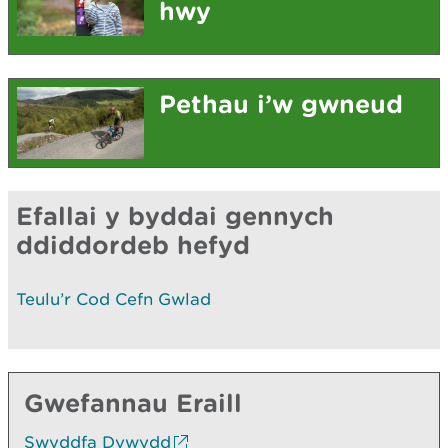
hwy
Pethau i’w gwneud
Efallai y byddai gennych
ddiddordeb hefyd
Teulu’r Cod Cefn Gwlad
Gwefannau Eraill
Swyddfa Dywydd