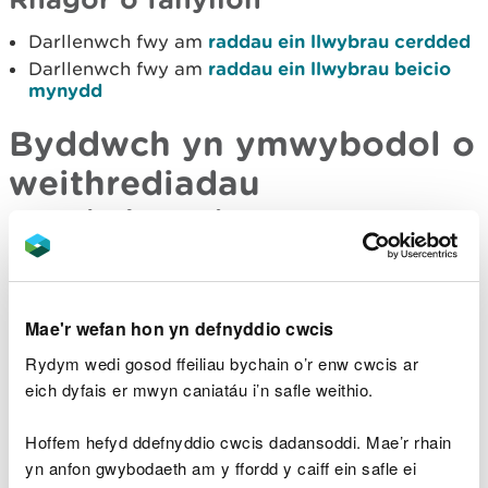
Darllenwch fwy am
raddau ein llwybrau cerdded
Darllenwch fwy am
raddau ein llwybrau beicio
mynydd
Byddwch yn ymwybodol o
weithrediadau
coedwigaeth
Mae gweithrediadau coedwigaeth yn digwydd
mewn llawer o'n coedwigoedd a gallant gynnwys
Mae'r wefan hon yn defnyddio cwcis
peiriannau mawr a phwerus.
Rydym wedi gosod ffeiliau bychain o’r enw cwcis ar
Os bydd y gwaith hwn yn effeithio ar ein llwybrau
eich dyfais er mwyn caniatáu i’n safle weithio.
wedi’u harwyddo, rydym yn darparu llwybrau
amgen neu ddargyfeiriadau lle bo modd. Mae'n
Hoffem hefyd ddefnyddio cwcis dadansoddi. Mae’r rhain
bosibl y bydd yn rhaid i ni gau llwybr i ganiatáu i'r
yn anfon gwybodaeth am y ffordd y caiff ein safle ei
gwaith ddigwydd yn ddiogel.