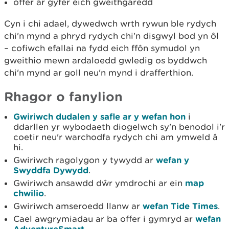
offer ar gyfer eich gweithgaredd
Cyn i chi adael, dywedwch wrth rywun ble rydych
chi'n mynd a phryd rydych chi'n disgwyl bod yn ôl
– cofiwch efallai na fydd eich ffôn symudol yn
gweithio mewn ardaloedd gwledig os byddwch
chi'n mynd ar goll neu'n mynd i drafferthion.
Rhagor o fanylion
Gwiriwch dudalen y safle ar y wefan hon
i
ddarllen yr wybodaeth diogelwch sy'n benodol i'r
coetir neu'r warchodfa rydych chi am ymweld â
hi.
Gwiriwch ragolygon y tywydd ar
wefan y
Swyddfa Dywydd
.
Gwiriwch ansawdd dŵr ymdrochi ar ein
map
chwilio
.
Gwiriwch amseroedd llanw ar
wefan Tide Times
.
Cael awgrymiadau ar ba offer i gymryd ar
wefan
AdventureSmart