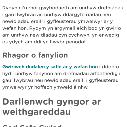
Rydyn ni'n rhoi gwybodaeth am unrhyw drefniadau
i gau llwybrau ac unrhyw ddargyfeiriadau neu
newidiadau eraill i gyfleusterau ymwelwyr ar y
wefan hon. Rydym yn argymell eich bod yn gwirio
am unrhyw newidiadau cyn cychwyn, yn enwedig
os ydych am ddilyn llwybr penodol.
Rhagor o fanylion
Gwiriwch dudalen y safle ar y wefan hon
i ddod o
hyd i unrhyw fanylion am drefniadau arfaethedig i
gau llwybrau neu newidiadau eraill i gyfleusterau
ymwelwyr yr hoffech ymweld â nhw.
Darllenwch gyngor ar
weithgareddau