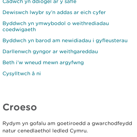
Cadwch yn ddiogel ar y safle
Dewiswch lwybr sy’n addas ar eich cyfer
Byddwch yn ymwybodol o weithrediadau
coedwigaeth
Byddwch yn barod am newidiadau i gyfleusterau
Darllenwch gyngor ar weithgareddau
Beth i’w wneud mewn argyfwng
Cysylltwch â ni
Croeso
Rydym yn gofalu am goetiroedd a gwarchodfeydd
natur cenedlaethol ledled Cymru.