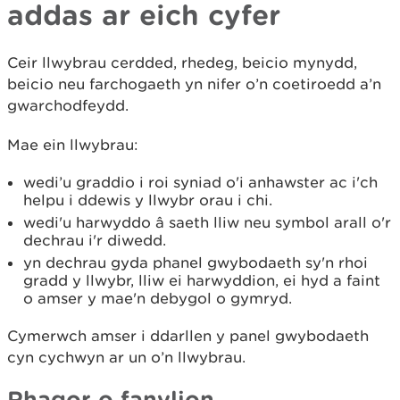
addas ar eich cyfer
Ceir llwybrau cerdded, rhedeg, beicio mynydd,
beicio neu farchogaeth yn nifer o’n coetiroedd a’n
gwarchodfeydd.
Mae ein llwybrau:
wedi’u graddio i roi syniad o'i anhawster ac i'ch
helpu i ddewis y llwybr orau i chi.
wedi'u harwyddo â saeth lliw neu symbol arall o'r
dechrau i'r diwedd.
yn dechrau gyda phanel gwybodaeth sy'n rhoi
gradd y llwybr, lliw ei harwyddion, ei hyd a faint
o amser y mae'n debygol o gymryd.
Cymerwch amser i ddarllen y panel gwybodaeth
cyn cychwyn ar un o’n llwybrau.
Rhagor o fanylion