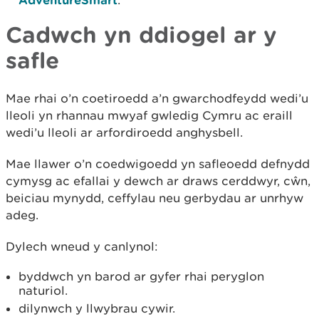
.
Cadwch yn ddiogel ar y
safle
Mae rhai o’n coetiroedd a’n gwarchodfeydd wedi’u
lleoli yn rhannau mwyaf gwledig Cymru ac eraill
wedi’u lleoli ar arfordiroedd anghysbell.
Mae llawer o’n coedwigoedd yn safleoedd defnydd
cymysg ac efallai y dewch ar draws cerddwyr, cŵn,
beiciau mynydd, ceffylau neu gerbydau ar unrhyw
adeg.
Dylech wneud y canlynol:
byddwch yn barod ar gyfer rhai peryglon
naturiol.
dilynwch y llwybrau cywir.