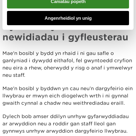
Caniatáu popeth
Angenrheidiol yn unig
Byddwch yn barod am
newidiadau i gyfleusterau
Mae'n bosibl y bydd yn rhaid i ni gau safle o
ganlyniad i dywydd eithafol, fel gwyntoedd cryfion
neu eira a rhew, oherwydd y risg o anaf i ymwelwyr
neu staff.
Mae'n bosibl y byddwn yn cau neu’n dargyfeirio ein
llwybrau er mwyn eich diogelwch wrth i ni gynnal
gwaith cynnal a chadw neu weithrediadau eraill.
Dylech bob amser ddilyn unrhyw gyfarwyddiadau
ar arwyddion neu a roddir gan staff lleol gan
gynnwys unrhyw arwyddion dargyfeirio llwybrau.