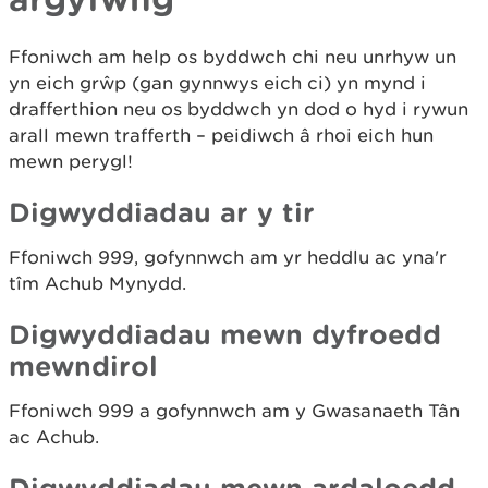
Ffoniwch am help os byddwch chi neu unrhyw un
yn eich grŵp (gan gynnwys eich ci) yn mynd i
drafferthion neu os byddwch yn dod o hyd i rywun
arall mewn trafferth – peidiwch â rhoi eich hun
mewn perygl!
Digwyddiadau ar y tir
Ffoniwch 999, gofynnwch am yr heddlu ac yna'r
tîm Achub Mynydd.
Digwyddiadau mewn dyfroedd
mewndirol
Ffoniwch 999 a gofynnwch am y Gwasanaeth Tân
ac Achub.
Digwyddiadau mewn ardaloedd