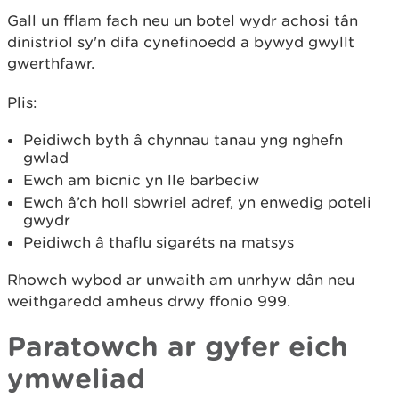
Gall un fflam fach neu un botel wydr achosi tân
dinistriol sy'n difa cynefinoedd a bywyd gwyllt
gwerthfawr.
Plis:
Peidiwch byth â chynnau tanau yng nghefn
gwlad
Ewch am bicnic yn lle barbeciw
Ewch â’ch holl sbwriel adref, yn enwedig poteli
gwydr
Peidiwch â thaflu sigaréts na matsys
Rhowch wybod ar unwaith am unrhyw dân neu
weithgaredd amheus drwy ffonio 999.
Paratowch ar gyfer eich
ymweliad