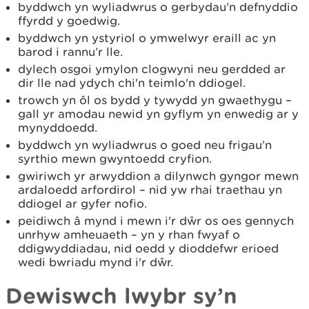
byddwch yn wyliadwrus o gerbydau’n defnyddio
ffyrdd y goedwig.
byddwch yn ystyriol o ymwelwyr eraill ac yn
barod i rannu’r lle.
dylech osgoi ymylon clogwyni neu gerdded ar
dir lle nad ydych chi'n teimlo'n ddiogel.
trowch yn ôl os bydd y tywydd yn gwaethygu –
gall yr amodau newid yn gyflym yn enwedig ar y
mynyddoedd.
byddwch yn wyliadwrus o goed neu frigau’n
syrthio mewn gwyntoedd cryfion.
gwiriwch yr arwyddion a dilynwch gyngor mewn
ardaloedd arfordirol – nid yw rhai traethau yn
ddiogel ar gyfer nofio.
peidiwch â mynd i mewn i'r dŵr os oes gennych
unrhyw amheuaeth – yn y rhan fwyaf o
ddigwyddiadau, nid oedd y dioddefwr erioed
wedi bwriadu mynd i'r dŵr.
Dewiswch lwybr sy’n