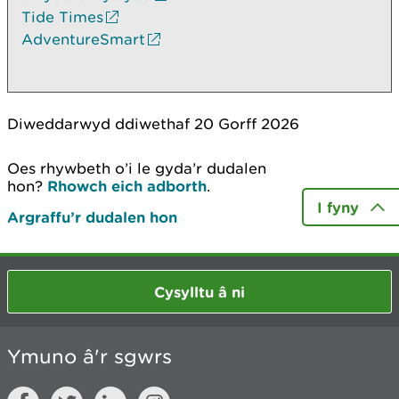
Tide Times
AdventureSmart
Diweddarwyd ddiwethaf 20 Gorff 2026
Oes rhywbeth o’i le gyda’r dudalen
hon?
Rhowch eich adborth
.
I fyny
Argraffu’r dudalen hon
Cysylltu â ni
Ymuno â'r sgwrs