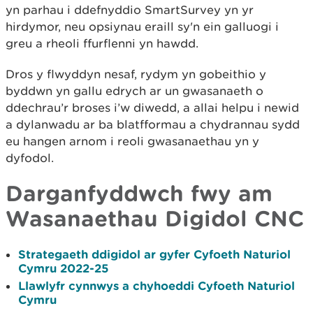
yn parhau i ddefnyddio SmartSurvey yn yr
hirdymor, neu opsiynau eraill sy'n ein galluogi i
greu a rheoli ffurflenni yn hawdd.
Dros y flwyddyn nesaf, rydym yn gobeithio y
byddwn yn gallu edrych ar un gwasanaeth o
ddechrau’r broses i’w diwedd, a allai helpu i newid
a dylanwadu ar ba blatfformau a chydrannau sydd
eu hangen arnom i reoli gwasanaethau yn y
dyfodol.
Darganfyddwch fwy am
Wasanaethau Digidol CNC
Strategaeth ddigidol ar gyfer Cyfoeth Naturiol
Cymru 2022-25
Llawlyfr cynnwys a chyhoeddi Cyfoeth Naturiol
Cymru