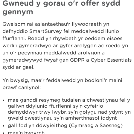
Gwneud y gorau o'r offer sydd
gennym
Gwelsom rai asiantaethau'r llywodraeth yn
defnyddio SmartSurvey fel meddalwedd llunio
ffurflenni. Roedd yn rhywbeth yr oeddem eisoes
wedi’i gymeradwyo ar gyfer arolygon ac roedd yn
un o’r pecynnau meddalwedd arolygon a
gymeradwywyd fwyaf gan GDPR a Cyber Essentials
sydd ar gael.
Yn bwysig, mae'r feddalwedd yn bodloni’r meini
prawf canlynol:
mae ganddi resymeg tudalen a chwestiynau fel y
gallwn ddylunio ffurflenni sy'n cyfeirio
defnyddwyr trwy lwybr, sy'n golygu nad ydynt yn
gweld cwestiynau sy'n amherthnasol iddynt
gall fod yn ddwyieithog (Cymraeg a Saesneg)
mae’n hygyrch