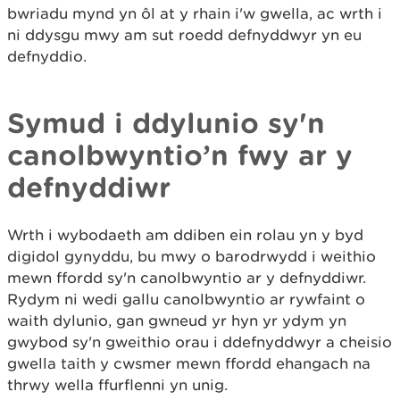
bwriadu mynd yn ôl at y rhain i'w gwella, ac wrth i
ni ddysgu mwy am sut roedd defnyddwyr yn eu
defnyddio.
Symud i ddylunio sy'n
canolbwyntio’n fwy ar y
defnyddiwr
Wrth i wybodaeth am ddiben ein rolau yn y byd
digidol gynyddu, bu mwy o barodrwydd i weithio
mewn ffordd sy'n canolbwyntio ar y defnyddiwr.
Rydym ni wedi gallu canolbwyntio ar rywfaint o
waith dylunio, gan gwneud yr hyn yr ydym yn
gwybod sy'n gweithio orau i ddefnyddwyr a cheisio
gwella taith y cwsmer mewn ffordd ehangach na
thrwy wella ffurflenni yn unig.