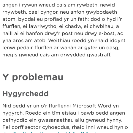
angen i rywun wneud cais am rywbeth, newid
rhywbeth, cael cyngor, neu anfon gwybodaeth
atom, byddai eu profiad yr un fath: dod o hyd i’r
ffurflen, ei lawrlwytho, ei chadw, ei chwblhau, a
naill ai ei hanfon drwy’r post neu drwy e-bost, ac
yna aros am ateb. Weithiau roedd yn rhaid iddynt
lenwi pedair ffurflen ar wahân ar gyfer un dasg,
megis gwneud cais am drwydded gwastraff.
Y problemau
Hygyrchedd
Nid oedd yr un o'r ffurflenni Microsoft Word yn
hygyrch. Roedd ein tîm eisiau i bawb oedd angen
defnyddio ein gwasanaethau allu gwneud hynny.
Fel corff sector cyhoeddus, rhaid inni wneud hyn o