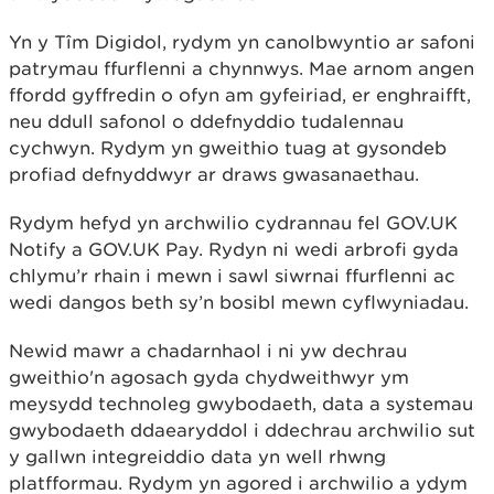
Yn y Tîm Digidol, rydym yn canolbwyntio ar safoni
patrymau ffurflenni a chynnwys. Mae arnom angen
ffordd gyffredin o ofyn am gyfeiriad, er enghraifft,
neu ddull safonol o ddefnyddio tudalennau
cychwyn. Rydym yn gweithio tuag at gysondeb
profiad defnyddwyr ar draws gwasanaethau.
Rydym hefyd yn archwilio cydrannau fel GOV.UK
Notify a GOV.UK Pay. Rydyn ni wedi arbrofi gyda
chlymu’r rhain i mewn i sawl siwrnai ffurflenni ac
wedi dangos beth sy’n bosibl mewn cyflwyniadau.
Newid mawr a chadarnhaol i ni yw dechrau
gweithio'n agosach gyda chydweithwyr ym
meysydd technoleg gwybodaeth, data a systemau
gwybodaeth ddaearyddol i ddechrau archwilio sut
y gallwn integreiddio data yn well rhwng
platfformau. Rydym yn agored i archwilio a ydym