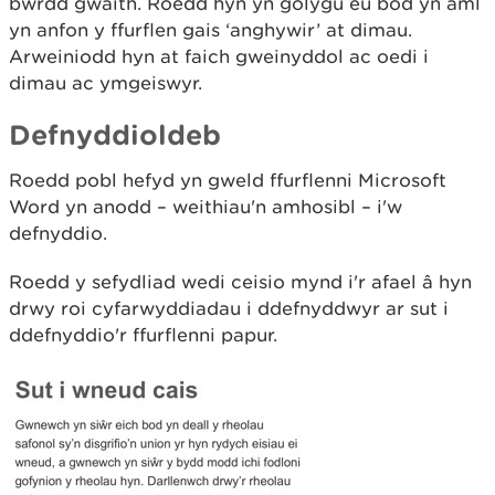
bwrdd gwaith. Roedd hyn yn golygu eu bod yn aml
yn anfon y ffurflen gais ‘anghywir’ at dimau.
Arweiniodd hyn at faich gweinyddol ac oedi i
dimau ac ymgeiswyr.
Defnyddioldeb
Roedd pobl hefyd yn gweld ffurflenni Microsoft
Word yn anodd – weithiau'n amhosibl – i'w
defnyddio.
Roedd y sefydliad wedi ceisio mynd i'r afael â hyn
drwy roi cyfarwyddiadau i ddefnyddwyr ar sut i
ddefnyddio'r ffurflenni papur.