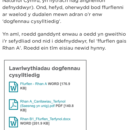
Naturiol Cymru, yn hytrach nag anghenion
defnyddwyr). Ond, hefyd, oherwydd bod ffurflenni
ar waelod y dudalen mewn adran o’r enw
‘dogfennau cysylltiedig’.
Yn aml, roedd ganddynt enwau a oedd yn gweithio
i'r sefydliad ond nid i ddefnyddwyr, fel 'ffurflen gais
Rhan A'. Roedd ein tîm eisiau newid hynny.