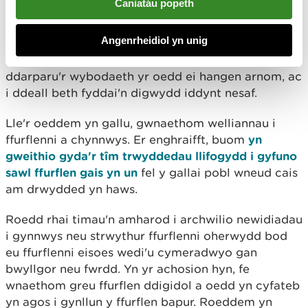
Caniatáu popeth
Buom yn gweithio gydag arbenigwyr pwnc, gan
Angenrheidiol yn unig
rannu brasluniau nes ein bod yn fodlon ein bod
wedi gwneud digon o leiaf i alluogi defnyddwyr i
ddarparu'r wybodaeth yr oedd ei hangen arnom, ac
i ddeall beth fyddai'n digwydd iddynt nesaf.
Lle'r oeddem yn gallu, gwnaethom welliannau i
ffurflenni a chynnwys. Er enghraifft, buom
yn
gweithio gyda'r tîm trwyddedau llifogydd i gyfuno
sawl ffurflen gais yn un
fel y gallai pobl wneud cais
am drwydded yn haws.
Roedd rhai timau'n amharod i archwilio newidiadau
i gynnwys neu strwythur ffurflenni oherwydd bod
eu ffurflenni eisoes wedi'u cymeradwyo gan
bwyllgor neu fwrdd. Yn yr achosion hyn, fe
wnaethom greu ffurflen ddigidol a oedd yn cyfateb
yn agos i gynllun y ffurflen bapur. Roeddem yn