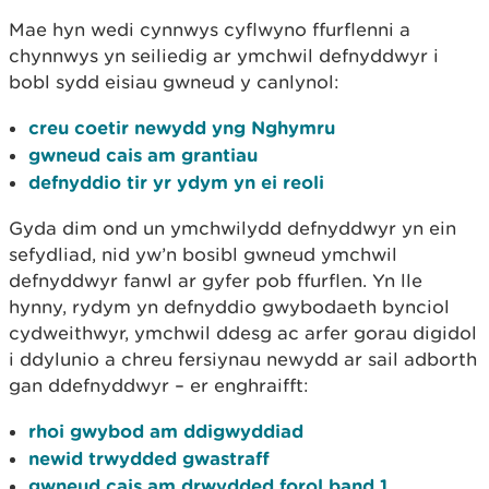
Mae hyn wedi cynnwys cyflwyno ffurflenni a
chynnwys yn seiliedig ar ymchwil defnyddwyr i
bobl sydd eisiau gwneud y canlynol:
creu coetir newydd yng Nghymru
gwneud cais am grantiau
defnyddio tir yr ydym yn ei reoli
Gyda dim ond un ymchwilydd defnyddwyr yn ein
sefydliad, nid yw’n bosibl gwneud ymchwil
defnyddwyr fanwl ar gyfer pob ffurflen. Yn lle
hynny, rydym yn defnyddio gwybodaeth bynciol
cydweithwyr, ymchwil ddesg ac arfer gorau digidol
i ddylunio a chreu fersiynau newydd ar sail adborth
gan ddefnyddwyr – er enghraifft:
rhoi gwybod am ddigwyddiad
newid trwydded gwastraff
gwneud cais am drwydded forol band 1