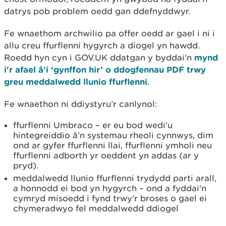
datrys pob problem oedd gan ddefnyddwyr.
Fe wnaethom archwilio pa offer oedd ar gael i ni i
allu creu ffurflenni hygyrch a diogel yn hawdd.
Roedd hyn cyn i GOV.UK ddatgan y byddai'n
mynd
i'r afael â'i ‘gynffon hir’ o ddogfennau PDF trwy
greu meddalwedd llunio ffurflenni
.
Fe wnaethon ni ddiystyru’r canlynol:
ffurflenni Umbraco – er eu bod wedi’u
hintegreiddio â’n systemau rheoli cynnwys, dim
ond ar gyfer ffurflenni llai, ffurflenni ymholi neu
ffurflenni adborth yr oeddent yn addas (ar y
pryd).
meddalwedd llunio ffurflenni trydydd parti arall,
a honnodd ei bod yn hygyrch – ond a fyddai'n
cymryd misoedd i fynd trwy’r broses o gael ei
chymeradwyo fel meddalwedd ddiogel