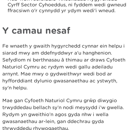
Cyrff Sector Cyhoeddus, ni fyddem wedi gwneud
ffracsiwn o'r cynnydd yr ydym wedi'i wneud.
Y camau nesaf
Fe wnaeth y gwaith hygyrchedd cynnar ein helpu i
siarad mwy am ddefnyddwyr a'u hanghenion.
Sefydlom ni berthnasau â thimau ar draws Cyfoeth
Naturiol Cymru ac rydym wedi gallu adeiladu
arnynt. Mae mwy o gydweithwyr wedi bod ar
hyfforddiant dylunio gwasanaethau ac ystwyth,
sy'n helpu.
Mae gan Cyfoeth Naturiol Cymru grŵp diwygio
trwyddedau bellach sy’n nodi meysydd i’w gwella.
Rydym yn gweithio’n agos gyda nhw i wella
gwasanaethau ar-lein, gan ddechrau gyda
thrwyddedu rhywogaethau.