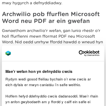
mwy hygyrch a defnyddiadwy.
Archwilio pob ffurflen Microsoft
Word neu PDF ar ein gwefan
Gwnaethom archwilio'r wefan, gan lunio rhestr o'r
holl ffurflenni mewn fformat PDF neu Microsoft
Word. Nid oedd unrhyw ffordd hawdd o wneud hyn
gan na chafodd y dogfennau eu cadw mewn un lle
ar gyfer ffurflenni yn llyfrgell y cyfryngau, felly fe
wnaethom weithio trwy bob tudalen o’n gwefan.
Ar ein taenlen, fe wnaethom gynnwys:
Mae'r wefan hon yn defnyddio cwcis
y math o ddogfen (Microsoft Word neu Microsoft
Rydym wedi gosod ffeiliau bychain o’r enw cwcis ar
Excel)
eich dyfais er mwyn caniatáu i’n safle weithio.
dolen i'r ddogfen yn ein system rheoli cynnwys
gwasanaeth: pwrpas y ffurflen o safbwynt y
Hoffem hefyd ddefnyddio cwcis dadansoddi. Mae’r rhain
defnyddiwr (roedd gan lawer o ffurflenni enwau
mewnol)
yn anfon gwybodaeth am y ffordd y caiff ein safle ei