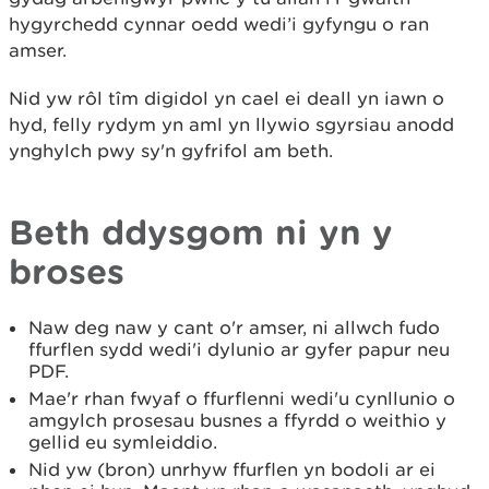
hygyrchedd cynnar oedd wedi’i gyfyngu o ran
amser.
Nid yw rôl tîm digidol yn cael ei deall yn iawn o
hyd, felly rydym yn aml yn llywio sgyrsiau anodd
ynghylch pwy sy'n gyfrifol am beth.
Beth ddysgom ni yn y
broses
Naw deg naw y cant o'r amser, ni allwch fudo
ffurflen sydd wedi'i dylunio ar gyfer papur neu
PDF.
Mae'r rhan fwyaf o ffurflenni wedi'u cynllunio o
amgylch prosesau busnes a ffyrdd o weithio y
gellid eu symleiddio.
Nid yw (bron) unrhyw ffurflen yn bodoli ar ei