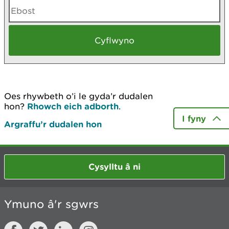
Oes rhywbeth o’i le gyda’r dudalen
hon?
Rhowch eich adborth
.
I fyny
Argraffu’r dudalen hon
Cysylltu â ni
Ymuno â'r sgwrs