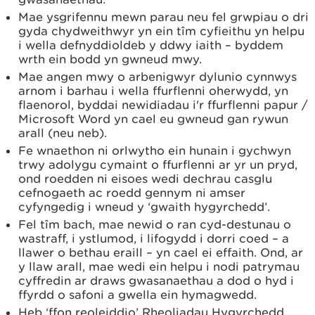
Mae ysgrifennu mewn parau neu fel grwpiau o dri
gyda chydweithwyr yn ein tîm cyfieithu yn helpu
i wella defnyddioldeb y ddwy iaith – byddem
wrth ein bodd yn gwneud mwy.
Mae angen mwy o arbenigwyr dylunio cynnwys
arnom i barhau i wella ffurflenni oherwydd, yn
flaenorol, byddai newidiadau i'r ffurflenni papur /
Microsoft Word yn cael eu gwneud gan rywun
arall (neu neb).
Fe wnaethon ni orlwytho ein hunain i gychwyn
trwy adolygu cymaint o ffurflenni ar yr un pryd,
ond roedden ni eisoes wedi dechrau casglu
cefnogaeth ac roedd gennym ni amser
cyfyngedig i wneud y ‘gwaith hygyrchedd’.
Fel tîm bach, mae newid o ran cyd-destunau o
wastraff, i ystlumod, i lifogydd i dorri coed – a
llawer o bethau eraill – yn cael ei effaith. Ond, ar
y llaw arall, mae wedi ein helpu i nodi patrymau
cyffredin ar draws gwasanaethau a dod o hyd i
ffyrdd o safoni a gwella ein hymagwedd.
Heb ‘ffon reoleiddio’ Rheoliadau Hygyrchedd