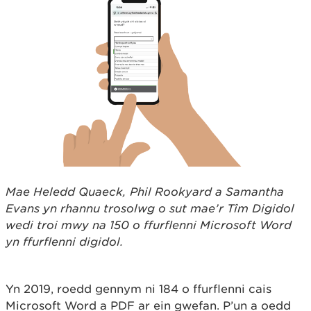
Mae Heledd Quaeck, Phil Rookyard a Samantha
Evans yn rhannu trosolwg o sut mae’r Tîm Digidol
wedi troi mwy na 150 o ffurflenni Microsoft Word
yn ffurflenni digidol.
Yn 2019, roedd gennym ni 184 o ffurflenni cais
Microsoft Word a PDF ar ein gwefan. P’un a oedd