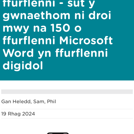
ffurflenni - sut y
gwnaethom ni droi
mwy na 150 o
ffurflenni Microsoft
Word yn ffurflenni
digidol
Gan Heledd, Sam, Phil
19 Rhag 2024