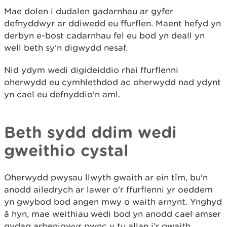
Mae dolen i dudalen gadarnhau ar gyfer
defnyddwyr ar ddiwedd eu ffurflen. Maent hefyd yn
derbyn e-bost cadarnhau fel eu bod yn deall yn
well beth sy'n digwydd nesaf.
Nid ydym wedi digideiddio rhai ffurflenni
oherwydd eu cymhlethdod ac oherwydd nad ydynt
yn cael eu defnyddio'n aml.
Beth sydd ddim wedi
gweithio cystal
Oherwydd pwysau llwyth gwaith ar ein tîm, bu'n
anodd ailedrych ar lawer o'r ffurflenni yr oeddem
yn gwybod bod angen mwy o waith arnynt. Ynghyd
â hyn, mae weithiau wedi bod yn anodd cael amser
gydag arbenigwyr pwnc y tu allan i’r gwaith