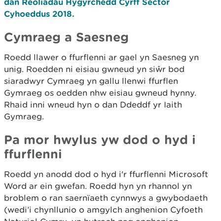
dan Reoliadau Hygyrchedd Cyrff Sector
Cyhoeddus 2018.
Cymraeg a Saesneg
Roedd llawer o ffurflenni ar gael yn Saesneg yn
unig. Roedden ni eisiau gwneud yn siŵr bod
siaradwyr Cymraeg yn gallu llenwi ffurflen
Gymraeg os oedden nhw eisiau gwneud hynny.
Rhaid inni wneud hyn o dan Ddeddf yr Iaith
Gymraeg.
Pa mor hwylus yw dod o hyd i
ffurflenni
Roedd yn anodd dod o hyd i'r ffurflenni Microsoft
Word ar ein gwefan. Roedd hyn yn rhannol yn
broblem o ran saernïaeth cynnwys a gwybodaeth
(wedi’i chynllunio o amgylch anghenion Cyfoeth