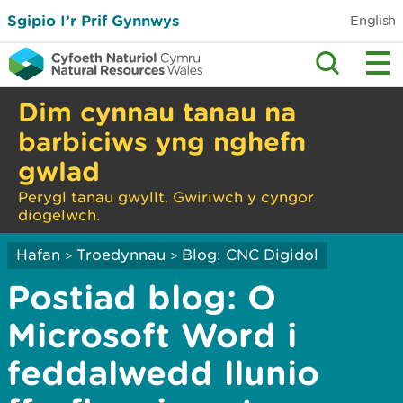
Sgipio I’r Prif Gynnwys
English
Dim cynnau tanau na
barbiciws yng nghefn
gwlad
Perygl tanau gwyllt. Gwiriwch y cyngor
diogelwch.
Hafan
Troedynnau
Blog: CNC Digidol
>
>
Postiad blog: O
Microsoft Word i
feddalwedd llunio