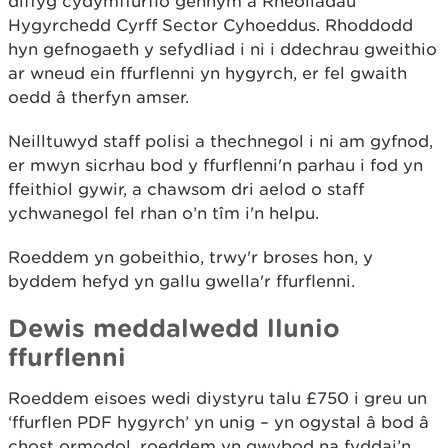
diffyg cydymffurfio gennym â Rheoliadau
Hygyrchedd Cyrff Sector Cyhoeddus. Rhoddodd
hyn gefnogaeth y sefydliad i ni i ddechrau gweithio
ar wneud ein ffurflenni yn hygyrch, er fel gwaith
oedd â therfyn amser.
Neilltuwyd staff polisi a thechnegol i ni am gyfnod,
er mwyn sicrhau bod y ffurflenni'n parhau i fod yn
ffeithiol gywir, a chawsom dri aelod o staff
ychwanegol fel rhan o’n tîm i'n helpu.
Roeddem yn gobeithio, trwy'r broses hon, y
byddem hefyd yn gallu gwella'r ffurflenni.
Dewis meddalwedd llunio
ffurflenni
Roeddem eisoes wedi diystyru talu £750 i greu un
‘ffurflen PDF hygyrch’ yn unig – yn ogystal â bod â
chost ormodol, roeddem yn gwybod na fyddai’n