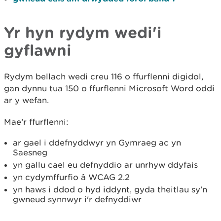
Yr hyn rydym wedi'i
gyflawni
Rydym bellach wedi creu 116 o ffurflenni digidol,
gan dynnu tua 150 o ffurflenni Microsoft Word oddi
ar y wefan.
Mae’r ffurflenni:
ar gael i ddefnyddwyr yn Gymraeg ac yn
Saesneg
yn gallu cael eu defnyddio ar unrhyw ddyfais
yn cydymffurfio â WCAG 2.2
yn haws i ddod o hyd iddynt, gyda theitlau sy'n
gwneud synnwyr i'r defnyddiwr