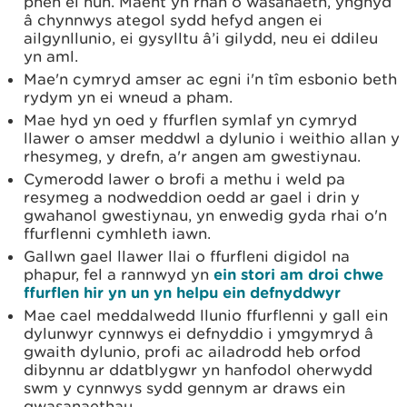
phen ei hun. Maent yn rhan o wasanaeth, ynghyd
â chynnwys ategol sydd hefyd angen ei
ailgynllunio, ei gysylltu â’i gilydd, neu ei ddileu
yn aml.
Mae'n cymryd amser ac egni i'n tîm esbonio beth
rydym yn ei wneud a pham.
Mae hyd yn oed y ffurflen symlaf yn cymryd
llawer o amser meddwl a dylunio i weithio allan y
rhesymeg, y drefn, a'r angen am gwestiynau.
Cymerodd lawer o brofi a methu i weld pa
resymeg a nodweddion oedd ar gael i drin y
gwahanol gwestiynau, yn enwedig gyda rhai o'n
ffurflenni cymhleth iawn.
Gallwn gael llawer llai o ffurfleni digidol na
phapur, fel a rannwyd yn
ein stori am droi chwe
ffurflen hir yn un yn helpu ein defnyddwyr
Mae cael meddalwedd llunio ffurflenni y gall ein
dylunwyr cynnwys ei defnyddio i ymgymryd â
gwaith dylunio, profi ac ailadrodd heb orfod
dibynnu ar ddatblygwr yn hanfodol oherwydd
swm y cynnwys sydd gennym ar draws ein
gwasanaethau.