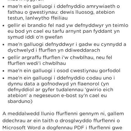
mae’n ein galluogi i ddefnyddio amrywiaeth o
fathau o gwestiynau: dewis lluosog, atebion
testun, lanlwytho ffeiliau
gellir ei brandio fel nad yw defnyddwyr yn teimlo
eu bod yn cael eu tarfu arnynt pan fyddant yn
symud iddi o'n gwefan
mae’n galluogi defnyddwyr i gadw eu cynnydd a
dychwelyd i ffurflen yn ddiweddarach
gellir argraffu ffurflen i'w chwblhau, neu fel
ffurflen wedi'i chwblhau
mae'n ein galluogi i osod cwestiynau gorfodol
mae’n ein galluogi i ddefnyddio codau uno i
dynnu data a gofnodwyd yn flaenorol (yn
defnyddiol ar gyfer tudalennau ‘gwirio eich
atebion’ a negeseuon e-bost sy’n cael eu
sbarduno)
A meddalwedd llunio ffurflenni gennym ni, gallem
ddechrau ar ein taith o drosglwyddo ffurflenni o
Microsoft Word a dogfennau PDF i ffurflenni gwe