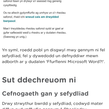
Yn syml, roedd pobl yn disgwyl mwy gennym ni fel
sefydliad, fel y dywedodd un defnyddiwr mewn
adborth ar y dudalen 'Ffurflenni Microsoft Word?!'.
Sut ddechreuom ni
Cefnogaeth gan y sefydliad
Drwy strwythur bwrdd y sefydliad, codwyd mater