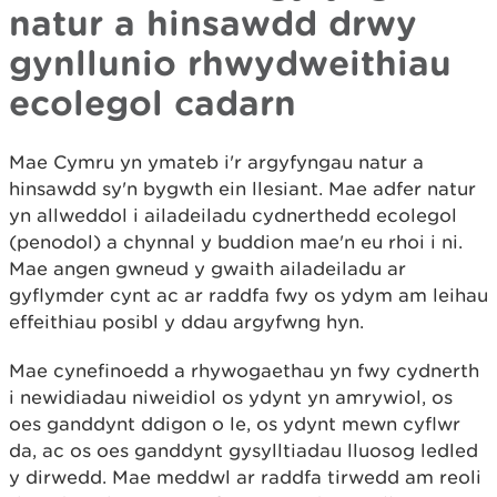
natur a hinsawdd drwy
gynllunio rhwydweithiau
ecolegol cadarn
Mae Cymru yn ymateb i'r argyfyngau natur a
hinsawdd sy'n bygwth ein llesiant. Mae adfer natur
yn allweddol i ailadeiladu cydnerthedd ecolegol
(penodol) a chynnal y buddion mae'n eu rhoi i ni.
Mae angen gwneud y gwaith ailadeiladu ar
gyflymder cynt ac ar raddfa fwy os ydym am leihau
effeithiau posibl y ddau argyfwng hyn.
Mae cynefinoedd a rhywogaethau yn fwy cydnerth
i newidiadau niweidiol os ydynt yn amrywiol, os
oes ganddynt ddigon o le, os ydynt mewn cyflwr
da, ac os oes ganddynt gysylltiadau lluosog ledled
y dirwedd. Mae meddwl ar raddfa tirwedd am reoli