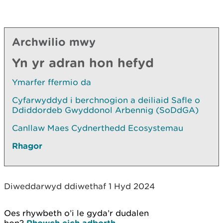
Archwilio mwy
Yn yr adran hon hefyd
Ymarfer ffermio da
Cyfarwyddyd i berchnogion a deiliaid Safle o
Ddiddordeb Gwyddonol Arbennig (SoDdGA)
Canllaw Maes Cydnerthedd Ecosystemau
Rhagor
Diweddarwyd ddiwethaf 1 Hyd 2024
Oes rhywbeth o’i le gyda’r dudalen
Rhowch eich adborth