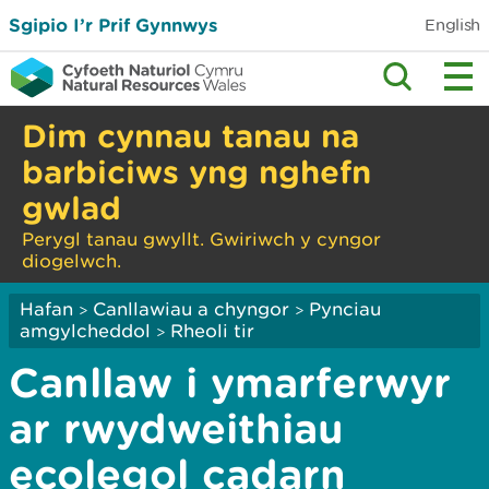
Sgipio I’r Prif Gynnwys
English
Dim cynnau tanau na
barbiciws yng nghefn
gwlad
Perygl tanau gwyllt. Gwiriwch y cyngor
diogelwch.
Hafan
Canllawiau a chyngor
Pynciau
>
>
amgylcheddol
Rheoli tir
>
Canllaw i ymarferwyr
ar rwydweithiau
ecolegol cadarn