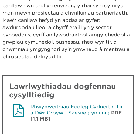
canllaw hwn ond yn enwedig y rhai sy'n cymryd
rhan mewn prosiectau a chynlluniau partneriaeth.
Mae'r canllaw hefyd yn addas ar gyfer:
awdurdodau lleol a chyrff eraill yn y sector
cyhoeddus, cyrff anllywodraethol amgylcheddol a
grwpiau cymunedol, busnesau, rheolwyr tir, a
chwmnïau ymgynghori sy'n ymwneud â mentrau a
phrosiectau defnydd tir.
Lawrlwythiadau dogfennau
cysylltiedig
Rhwydweithiau Ecoleg Cydnerth, Tir
a Dŵr Croyw - Saesneg yn unig
PDF
[1.1 MB]