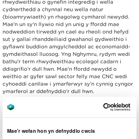
rhwydweithiau o gynefin integredig i wella
cydnerthedd a chynnal neu wella natur
(bioamrywiaeth) yn rhagolwg cymharol newydd.
Mae'n un sy'n llywio nid yn unig y ffordd mae
nodweddion tirwedd yn cael eu rheoli ond hefyd
sut y gallai rhanddeiliaid gwahanol gydweithio i
gyflawni buddion amgylcheddol ac economaidd-
gymdeithasol lluosog. Yng Nghymru, rydym wedi
bathu'r term rhwydweithiau ecolegol cadarn i
ddisgrifio'r dull hwn. Mae'n ffordd newydd o
weithio ar gyfer sawl sector felly mae CNC wedi
cyhoeddi canllaw i ymarferwyr sy'n cynnig cyngor
ymarferol ar ddefnyddio'r dull hwn.
Beth sydd yn y canllaw i
ymarferwyr ar
rwydweithiau ecolegol
Mae'r wefan hon yn defnyddio cwcis