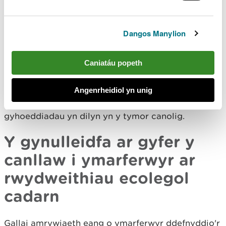
hanfodol i fodolaeth tymor hir rhwydweithiau
ecolegol cadarn, a’r gwaith o’u cynnal a’u cadw,
Dangos Manylion
felly caiff cyngor ei gynnig ar sut i gefnogi eu
cyfranogiad.
Caniatáu popeth
Mae'r canllaw hwn yn un o ystod o gynhyrchion
sy'n cael eu datblygu i fodloni dyhead Llywodraeth
Angenrheidiol yn unig
Cymru yn y Polisi Adnoddau Naturiol i hyrwyddo
rhwydweithiau ecolegol cadarn. Bydd mwy o
gyhoeddiadau yn dilyn yn y tymor canolig.
Y gynulleidfa ar gyfer y
canllaw i ymarferwyr ar
rwydweithiau ecolegol
cadarn
Gallai amrywiaeth eang o ymarferwyr ddefnyddio'r