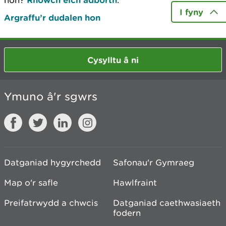
hon?
.
I fyny
Argraffu’r dudalen hon
Cysylltu â ni
Ymuno â'r sgwrs
Datganiad hygyrchedd
Safonau'r Gymraeg
Map o'r safle
Hawlfraint
Preifatrwydd a chwcis
Datganiad caethwasiaeth
fodern