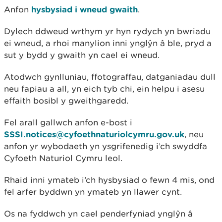
Anfon
hysbysiad i wneud gwaith
.
Dylech ddweud wrthym yr hyn rydych yn bwriadu
ei wneud, a rhoi manylion inni ynglŷn â ble, pryd a
sut y bydd y gwaith yn cael ei wneud.
Atodwch gynlluniau, ffotograffau, datganiadau dull
neu fapiau a all, yn eich tyb chi, ein helpu i asesu
effaith bosibl y gweithgaredd.
Fel arall gallwch anfon e-bost i
SSSI.notices@cyfoethnaturiolcymru.gov.uk
, neu
anfon yr wybodaeth yn ysgrifenedig i’ch swyddfa
Cyfoeth Naturiol Cymru leol.
Rhaid inni ymateb i’ch hysbysiad o fewn 4 mis, ond
fel arfer byddwn yn ymateb yn llawer cynt.
Os na fyddwch yn cael penderfyniad ynglŷn â