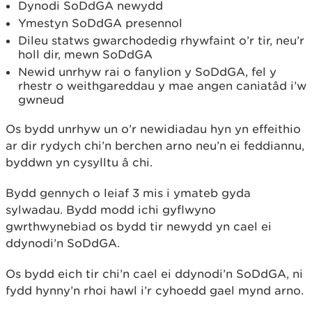
Dynodi SoDdGA newydd
Ymestyn SoDdGA presennol
Dileu statws gwarchodedig rhywfaint o’r tir, neu’r
holl dir, mewn SoDdGA
Newid unrhyw rai o fanylion y SoDdGA, fel y
rhestr o weithgareddau y mae angen caniatâd i’w
gwneud
Os bydd unrhyw un o’r newidiadau hyn yn effeithio
ar dir rydych chi’n berchen arno neu’n ei feddiannu,
byddwn yn cysylltu â chi.
Bydd gennych o leiaf 3 mis i ymateb gyda
sylwadau. Bydd modd ichi gyflwyno
gwrthwynebiad os bydd tir newydd yn cael ei
ddynodi’n SoDdGA.
Os bydd eich tir chi’n cael ei ddynodi’n SoDdGA, ni
fydd hynny’n rhoi hawl i’r cyhoedd gael mynd arno.