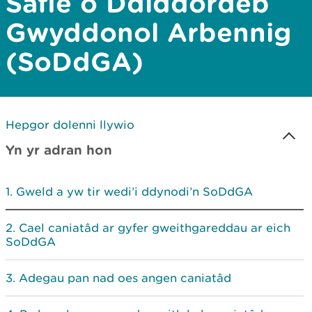
Safle o Ddiddordeb
Gwyddonol Arbennig
(SoDdGA)
Hepgor dolenni llywio
Yn yr adran hon
Gweld a yw tir wedi’i ddynodi’n SoDdGA
Cael caniatâd ar gyfer gweithgareddau ar eich
SoDdGA
Adegau pan nad oes angen caniatâd