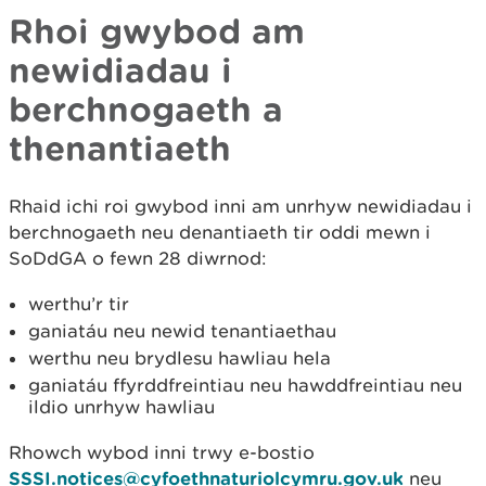
Rhoi gwybod am
newidiadau i
berchnogaeth a
thenantiaeth
Rhaid ichi roi gwybod inni am unrhyw newidiadau i
berchnogaeth neu denantiaeth tir oddi mewn i
SoDdGA o fewn 28 diwrnod:
werthu’r tir
ganiatáu neu newid tenantiaethau
werthu neu brydlesu hawliau hela
ganiatáu ffyrddfreintiau neu hawddfreintiau neu
ildio unrhyw hawliau
Rhowch wybod inni trwy e-bostio
SSSI.notices@cyfoethnaturiolcymru.gov.uk
neu