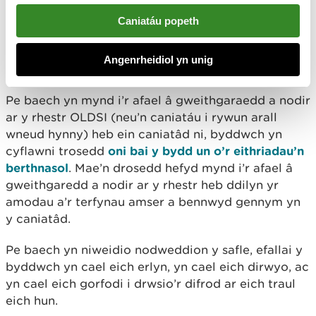
peth gorau i’w wneud yw siarad gyda ni yn gyntaf.
Caniatáu popeth
Pe baech yn gwneud
gwaith heb ganiatâd
Angenrheidiol yn unig
Pe baech yn mynd i’r afael â gweithgaraedd a nodir
ar y rhestr OLDSI (neu’n caniatáu i rywun arall
wneud hynny) heb ein caniatâd ni, byddwch yn
cyflawni trosedd
oni bai y bydd un o’r eithriadau’n
berthnasol
. Mae’n drosedd hefyd mynd i’r afael â
gweithgaredd a nodir ar y rhestr heb ddilyn yr
amodau a’r terfynau amser a bennwyd gennym yn
y caniatâd.
Pe baech yn niweidio nodweddion y safle, efallai y
byddwch yn cael eich erlyn, yn cael eich dirwyo, ac
yn cael eich gorfodi i drwsio’r difrod ar eich traul
eich hun.