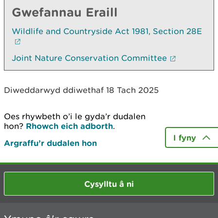
Gwefannau Eraill
Wildlife and Countryside Act 1981, Section 28E
Joint Nature Conservation Committee
Diweddarwyd ddiwethaf 18 Tach 2025
Oes rhywbeth o’i le gyda’r dudalen
hon?
Rhowch eich adborth
.
I fyny
Argraffu’r dudalen hon
Cysylltu â ni