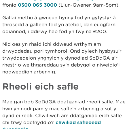
ffonio
0300 065 3000
(Llun-Gwener, 9am-5pm).
Gallai methu â gwneud hynny fod yn gyfystyr â
throsedd a gallech fod yn atebol, dan euogfarn
ddiannod, i ddirwy heb fod yn fwy na £200.
Nid oes yn rhaid ichi ddweud wrthym am
drwyddedau pori tymhorol. Ond dylech hysbysu’r
trwyddedeion ynghylch y dynodiad SoDdGA a’r
rhestr o weithgareddau sy’n debygol o niweidio’i
nodweddion arbennig.
Rheoli eich safle
Mae gan bob SoDdGA ddatganiad rheoli safle. Mae
hwn yn nodi pam y mae safle’n arbennig a sut y
dylid ei reoli. Chwiliwch am ddatganiad eich safle
chi trwy ddefnyddio’r
chwiliad safleoedd