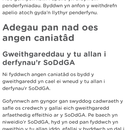
penderfyniadau. Byddwn yn anfon y weithdrefn
apelio atoch gyda’n llythyr penderfynu.
Adegau pan nad oes
angen caniatâd
Gweithgareddau y tu allan i
derfynau’r SoDdGA
Ni fyddwch angen caniatâd os bydd y
gweithgaredd yn cael ei wneud y tu allan i
derfynau’r SoDdGA.
Gofynnwch am gyngor gan swyddog cadwraeth y
safle os credwch y gallai eich gweithgaredd
arfaethedig effeithio ar y SoDdGA. Pe baech yn
niweidio’r SoDdGA, hyd yn oed pan fyddwch yn
gweithio y tu allan iddo, efallai y byddwch yn dal i