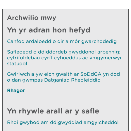
Archwilio mwy
Yn yr adran hon hefyd
Canfod ardaloedd o dir a môr gwarchodedig
Safleoedd o ddiddordeb gwyddonol arbennig:
cyfrifoldebau cyrff cyhoeddus ac ymgymerwyr
statudol
Gwiriwch a yw eich gwaith ar SoDdGA yn dod
o dan gwmpas Datganiad Rheoleiddio
Rhagor
Yn rhywle arall ar y safle
Rhoi gwybod am ddigwyddiad amgylcheddol