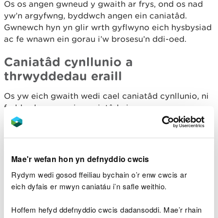
Os os angen gwneud y gwaith ar frys, ond os nad
yw’n argyfwng, byddwch angen ein caniatâd.
Gwnewch hyn yn glir wrth gyflwyno eich hysbysiad
ac fe wnawn ein gorau i’w brosesu’n ddi-oed.
Caniatâd cynllunio a
thrwyddedau eraill
Os yw eich gwaith wedi cael caniatâd cynllunio, ni
fyddwch angen ein caniatâd ni.
Os yw awdurdod cyhoeddus wedi rhoi trwydded
ichi ar gyfer y gwaith, ni fyddwch angen ein
caniatâd ni cyn belled â’u bod wedi ystyried yr
Mae'r wefan hon yn defnyddio cwcis
effeithiau posibl ar y SoDdGA gyda ni’n ffurfiol.
Rydym wedi gosod ffeiliau bychain o’r enw cwcis ar
Gwiriwch hyn gyda’r awdurdod cyhoeddus. Os nad
eich dyfais er mwyn caniatáu i’n safle weithio.
ydynt wedi gwneud hyn, neu os ydych yn ansicr,
gofynnwch inni am ganiatâd.
Hoffem hefyd ddefnyddio cwcis dadansoddi. Mae’r rhain