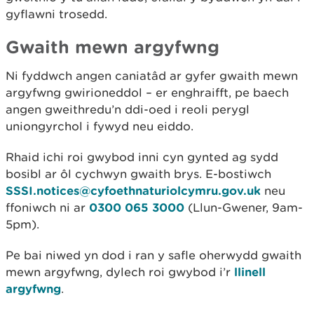
gyflawni trosedd.
Gwaith mewn argyfwng
Ni fyddwch angen caniatâd ar gyfer gwaith mewn
argyfwng gwirioneddol – er enghraifft, pe baech
angen gweithredu’n ddi-oed i reoli perygl
uniongyrchol i fywyd neu eiddo.
Rhaid ichi roi gwybod inni cyn gynted ag sydd
bosibl ar ôl cychwyn gwaith brys. E-bostiwch
SSSI.notices@cyfoethnaturiolcymru.gov.uk
neu
ffoniwch ni ar
0300 065 3000
(Llun-Gwener, 9am-
5pm).
Pe bai niwed yn dod i ran y safle oherwydd gwaith
mewn argyfwng, dylech roi gwybod i’r
llinell
argyfwng
.