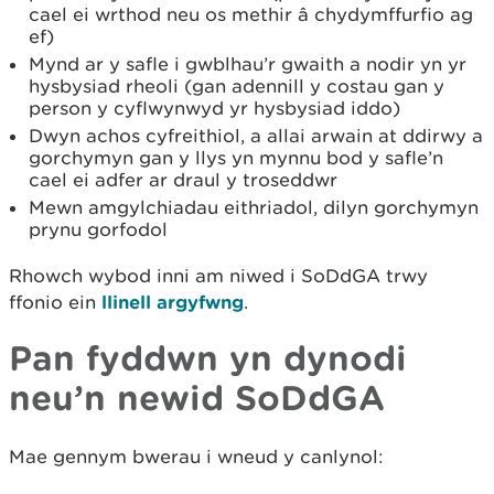
cael ei wrthod neu os methir â chydymffurfio ag
ef)
Mynd ar y safle i gwblhau’r gwaith a nodir yn yr
hysbysiad rheoli (gan adennill y costau gan y
person y cyflwynwyd yr hysbysiad iddo)
Dwyn achos cyfreithiol, a allai arwain at ddirwy a
gorchymyn gan y llys yn mynnu bod y safle’n
cael ei adfer ar draul y troseddwr
Mewn amgylchiadau eithriadol, dilyn gorchymyn
prynu gorfodol
Rhowch wybod inni am niwed i SoDdGA trwy
ffonio ein
llinell argyfwng
.
Pan fyddwn yn dynodi
neu’n newid SoDdGA
Mae gennym bwerau i wneud y canlynol: