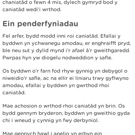
chaniatâd o fewn 4 mis, dylech gymryd bod y
caniatâd wedi’i wrthod.
Ein penderfyniadau
Fel arfer, bydd modd inni roi caniatâd. Efallai y
byddwn yn ychwanegu amodau, er enghraifft pryd,
ble neu sut y dylid mynd i’r afael â’r gweithgaredd.
Pwrpas hyn yw diogelu nodweddion y safle.
Os byddwn o’r farn fod rhyw gynnig yn debygol o
niweidio’r safle, ac na ellir ei liniaru trwy gyflwyno
amodau, efallai y byddwn yn gwrthod rhoi
caniatâd.
Mae achosion o wrthod rhoi caniatâd yn brin. Os
bydd gennym bryderon, byddwn yn gweithio gyda
chi i wneud y cynnig yn fwy derbyniol.
Mae gennych hawl i apelio yn erbyn ein