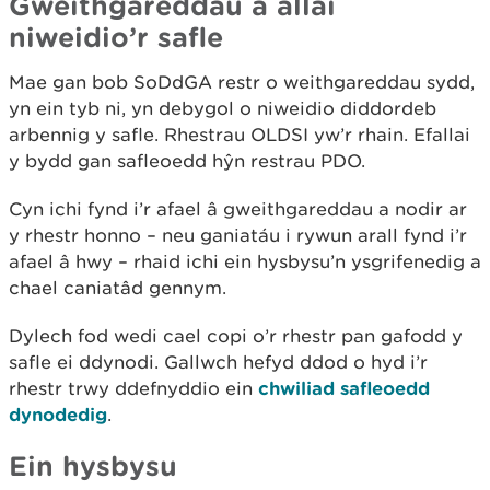
Gweithgareddau a allai
niweidio’r safle
Mae gan bob SoDdGA restr o weithgareddau sydd,
yn ein tyb ni, yn debygol o niweidio diddordeb
arbennig y safle. Rhestrau OLDSI yw’r rhain. Efallai
y bydd gan safleoedd hŷn restrau PDO.
Cyn ichi fynd i’r afael â gweithgareddau a nodir ar
y rhestr honno – neu ganiatáu i rywun arall fynd i’r
afael â hwy – rhaid ichi ein hysbysu’n ysgrifenedig a
chael caniatâd gennym.
Dylech fod wedi cael copi o’r rhestr pan gafodd y
safle ei ddynodi. Gallwch hefyd ddod o hyd i’r
rhestr trwy ddefnyddio ein
chwiliad safleoedd
dynodedig
.
Ein hysbysu