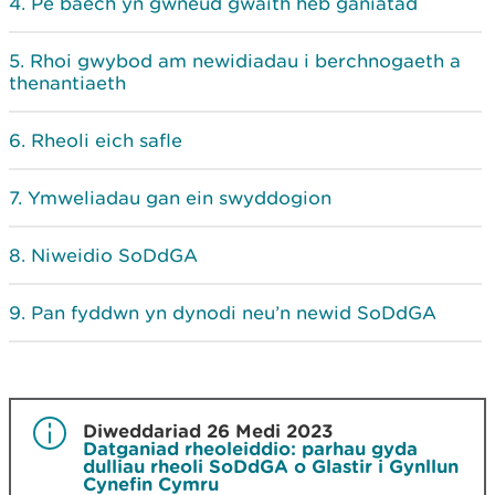
Pe baech yn gwneud gwaith heb ganiatâd
Rhoi gwybod am newidiadau i berchnogaeth a
thenantiaeth
Rheoli eich safle
Ymweliadau gan ein swyddogion
Niweidio SoDdGA
Pan fyddwn yn dynodi neu’n newid SoDdGA
Diweddariad 26 Medi 2023
Datganiad rheoleiddio: parhau gyda
dulliau rheoli SoDdGA o Glastir i Gynllun
Cynefin Cymru