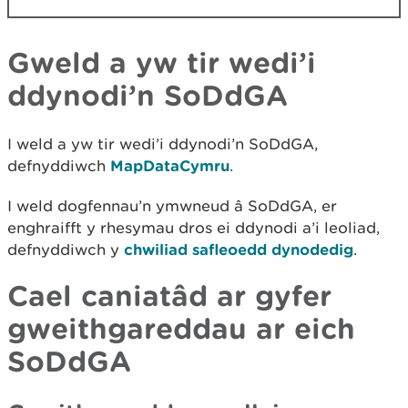
Gweld a yw tir wedi’i
ddynodi’n SoDdGA
I weld a yw tir wedi’i ddynodi’n SoDdGA,
defnyddiwch
MapDataCymru
.
I weld dogfennau’n ymwneud â SoDdGA, er
enghraifft y rhesymau dros ei ddynodi a’i leoliad,
defnyddiwch y
chwiliad safleoedd dynodedig
.
Cael caniatâd ar gyfer
gweithgareddau ar eich
SoDdGA