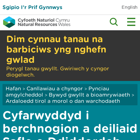
Sgipio I’r Prif Gynnwys
English
Dim cynnau tanau na
barbiciws yng nghefn
gwlad
Perygl tanau gwyllt. Gwiriwch y cyngor
diogelwch.
Hafan
Canllawiau a chyngor
Pynciau
>
>
amgylcheddol
Bywyd gwyllt a bioamrywiaeth
>
>
Ardaloedd tirol a morol o dan warchodaeth
Cyfarwyddyd i
berchnogion a deiliaid