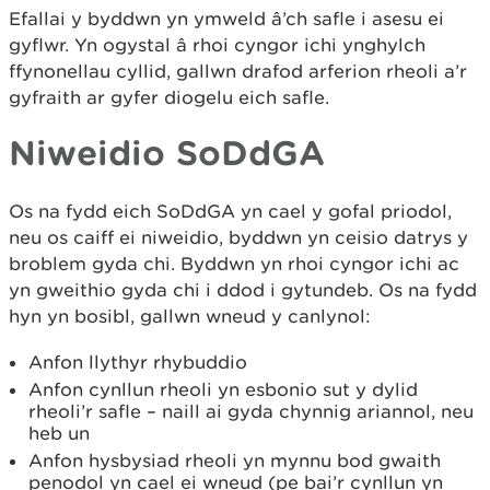
Efallai y byddwn yn ymweld â’ch safle i asesu ei
gyflwr. Yn ogystal â rhoi cyngor ichi ynghylch
ffynonellau cyllid, gallwn drafod arferion rheoli a’r
gyfraith ar gyfer diogelu eich safle.
Niweidio SoDdGA
Os na fydd eich SoDdGA yn cael y gofal priodol,
neu os caiff ei niweidio, byddwn yn ceisio datrys y
broblem gyda chi. Byddwn yn rhoi cyngor ichi ac
yn gweithio gyda chi i ddod i gytundeb. Os na fydd
hyn yn bosibl, gallwn wneud y canlynol:
Anfon llythyr rhybuddio
Anfon cynllun rheoli yn esbonio sut y dylid
rheoli’r safle – naill ai gyda chynnig ariannol, neu
heb un
Anfon hysbysiad rheoli yn mynnu bod gwaith
penodol yn cael ei wneud (pe bai’r cynllun yn