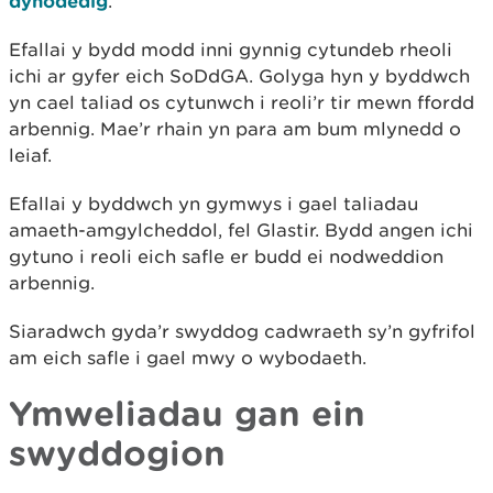
dynodedig
.
Efallai y bydd modd inni gynnig cytundeb rheoli
ichi ar gyfer eich SoDdGA. Golyga hyn y byddwch
yn cael taliad os cytunwch i reoli’r tir mewn ffordd
arbennig. Mae’r rhain yn para am bum mlynedd o
leiaf.
Efallai y byddwch yn gymwys i gael taliadau
amaeth-amgylcheddol, fel Glastir. Bydd angen ichi
gytuno i reoli eich safle er budd ei nodweddion
arbennig.
Siaradwch gyda’r swyddog cadwraeth sy’n gyfrifol
am eich safle i gael mwy o wybodaeth.
Ymweliadau gan ein
swyddogion