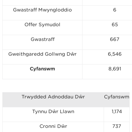
Gwastraff Mwyngloddio
6
Offer Symudol
65
Gwastraff
667
Gweithgaredd Gollwng Dŵr
6,546
Cyfanswm
8,691
Trwydded Adnoddau Dŵr
Cyfanswm
Tynnu Dŵr Llawn
1,174
Cronni Dŵr
737