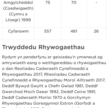
Amgylcheddol
75
70
-
(Coedwigaeth)
(Cymru a
Lloegr) 1999
Cyfanswm
557
481
26
Trwyddedu Rhywogaethau
Rydym yn penderfynu ar geisiadau’n ymwneud ag
amrywiaeth eang o weithgareddau a rhywogaethau
o dan Reoliadau Cadwraeth Cynefinoedd a
Rhywogaethau 2017, Rheoliadau Cadwraeth
Cynefinoedd a Rhywogaethau Morol Alltraeth 2017,
Deddf Bywyd Gwyllt a Chefn Gwlad 1981, Deddf
Gwarchod Moch Daear 1992, Deddf Ceirw 1991,
Deddf Cadwraeth Morloi 1970 a Gorchymyn
Rhywogaethau Goresgynnol Estron (Gorfodi a