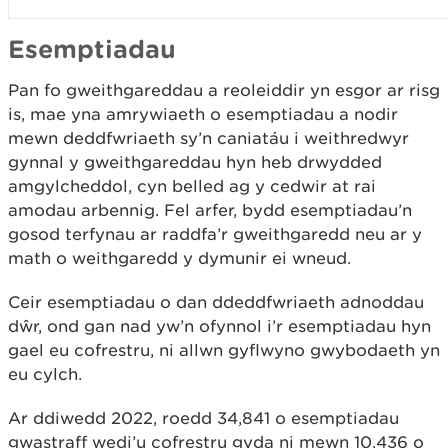
Esemptiadau
Pan fo gweithgareddau a reoleiddir yn esgor ar risg
is, mae yna amrywiaeth o esemptiadau a nodir
mewn deddfwriaeth sy’n caniatáu i weithredwyr
gynnal y gweithgareddau hyn heb drwydded
amgylcheddol, cyn belled ag y cedwir at rai
amodau arbennig. Fel arfer, bydd esemptiadau’n
gosod terfynau ar raddfa’r gweithgaredd neu ar y
math o weithgaredd y dymunir ei wneud.
Ceir esemptiadau o dan ddeddfwriaeth adnoddau
dŵr, ond gan nad yw’n ofynnol i’r esemptiadau hyn
gael eu cofrestru, ni allwn gyflwyno gwybodaeth yn
eu cylch.
Ar ddiwedd 2022, roedd 34,841 o esemptiadau
gwastraff wedi’u cofrestru gyda ni mewn 10,436 o