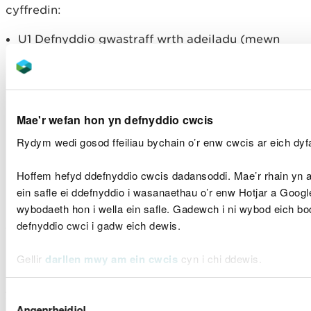
cyffredin:
U1 Defnyddio gwastraff wrth adeiladu (mewn
5,096 o leoliadau)
D7 Llosgi gwastraff yn yr awyr agored (4,058)
U10 Gwasgaru gwastraff ar dir amaethyddol er
budd y tir (3,132)
Mae'r wefan hon yn defnyddio cwcis
S2 Storio gwastraff mewn man diogel (2,246)
S3 Storio slwtsh (2,030)
Rydym wedi gosod ffeiliau bychain o’r enw cwcis ar eich dyfa
T6 Trin pren gwastraff a deunyddiau planhigion
gwastraff trwy eu hasglodi, eu darnio, eu torri
Hoffem hefyd ddefnyddio cwcis dadansoddi. Mae’r rhain yn a
neu eu malurio (1,610)
ein safle ei ddefnyddio i wasanaethau o’r enw Hotjar a Goog
wybodaeth hon i wella ein safle. Gadewch i ni wybod eich b
Mae adolygiad diweddar o’r gyfundrefn
defnyddio cwci i gadw eich dewis.
esemptiadau wedi peri i
Lywodraeth Cymru a
DEFRA gynnig newid y gyfundrefn yn sylweddol
er
Gellir
darllen mwy am ein cwcis
cyn i chi ddewis.
mwyn ymdrin â throseddau gwastraff a
pherfformiad gwael yn y diwydiant gwastraff. Bydd
y newidiadau hyn yn cael eu rhoi ar waith dros y
Dewis
Angenrheidiol
blynyddoedd nesaf.