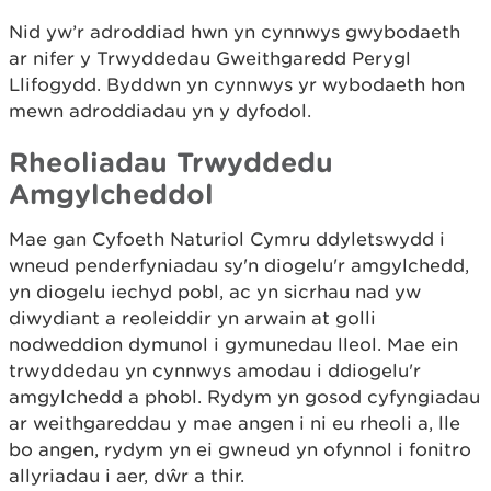
Nid yw’r adroddiad hwn yn cynnwys gwybodaeth
ar nifer y Trwyddedau Gweithgaredd Perygl
Llifogydd. Byddwn yn cynnwys yr wybodaeth hon
mewn adroddiadau yn y dyfodol.
Rheoliadau Trwyddedu
Amgylcheddol
Mae gan Cyfoeth Naturiol Cymru ddyletswydd i
wneud penderfyniadau sy'n diogelu'r amgylchedd,
yn diogelu iechyd pobl, ac yn sicrhau nad yw
diwydiant a reoleiddir yn arwain at golli
nodweddion dymunol i gymunedau lleol. Mae ein
trwyddedau yn cynnwys amodau i ddiogelu'r
amgylchedd a phobl. Rydym yn gosod cyfyngiadau
ar weithgareddau y mae angen i ni eu rheoli a, lle
bo angen, rydym yn ei gwneud yn ofynnol i fonitro
allyriadau i aer, dŵr a thir.