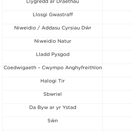
Llygredd ar Draethau
Llosgi Gwastraff
Niweidio / Addasu Cyrsiau Dŵr
Niweidio Natur
Lladd Pysgod
Coedwigaeth – Cwympo Anghyfreithlon
Halogi Tir
Sbwriel
Da Byw ar yr Ystad
Sŵn