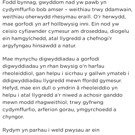
Fodd bynnag, gwyddom nad yw pawb yn
cydymffurfio bob amser – weithiau trwy ddamwain,
weithiau oherwydd rhesymau eraill. O’r herwydd,
mae gorfodi yn arf hollbwysig inni. Ein nod yw
ceisio cyfiawnder cymesur am droseddau, diogelu
ein hamgylchedd, atal llygredd a chefnogi’r
argyfyngau hinsawdd a natur.
Mae mynychu digwyddiadau a gorfodi
digwyddiadau yn rhan bwysig o’n harfau
rheoleiddiol, gan helpu i sicrhau y gallwn ymateb i
ddigwyddiadau llygredd mewn ffordd gymesur.
Hefyd, mae ein dull o ymdrin â rheoleiddio yn
helpu i atal llygredd a’r niwed a achosir ganddo
mewn modd rhagweithiol, trwy gyfrwng
cydymffurfio, arferion gorau, ymgyrchoedd a
chyngor.
Rydym yn parhau i weld pwysau ar ein