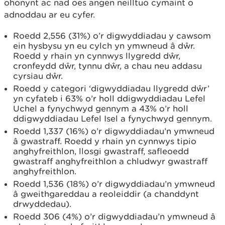
ohonynt ac nad oes angen neilltuo cymaint o
adnoddau ar eu cyfer.
Roedd 2,556 (31%) o’r digwyddiadau y cawsom
ein hysbysu yn eu cylch yn ymwneud â dŵr.
Roedd y rhain yn cynnwys llygredd dŵr,
cronfeydd dŵr, tynnu dŵr, a chau neu addasu
cyrsiau dŵr.
Roedd y categori ‘digwyddiadau llygredd dŵr’
yn cyfateb i 63% o’r holl ddigwyddiadau Lefel
Uchel a fynychwyd gennym a 43% o’r holl
ddigwyddiadau Lefel Isel a fynychwyd gennym.
Roedd 1,337 (16%) o’r digwyddiadau’n ymwneud
â gwastraff. Roedd y rhain yn cynnwys tipio
anghyfreithlon, llosgi gwastraff, safleoedd
gwastraff anghyfreithlon a chludwyr gwastraff
anghyfreithlon.
Roedd 1,536 (18%) o’r digwyddiadau’n ymwneud
â gweithgareddau a reoleiddir (a chanddynt
drwyddedau).
Roedd 306 (4%) o’r digwyddiadau’n ymwneud â