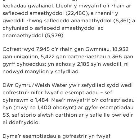
leoliadau gwahanol. Lleolir y mwyafrif o’r rhain ar
safleoedd amaethyddol (22,480), a rhennir y
gweddill rhwng safleoedd anamaethyddol (6,361) a
chyfuniad o safleoedd amaethyddol ac
anamaethyddol (5,979).
Cofrestrwyd 7,945 o’r rhain gan Gwmnïau, 18,932
gan unigolion, 5,422 gan bartneriaethau a 366 gan
gyrff cyhoeddus; yn achos y 2,185 sy’n weddill, ni
nodwyd manylion y sefydliad.
Dŵr Cymru/Welsh Water yw’r sefydliad sydd wedi
cofrestru’r nifer fwyaf o esemptiadau – sef
cyfanswm o 1,484. Mae’r mwyafrif o’r cofrestriadau
hyn (mwy na 1,400 ohonynt) ar gyfer esemptiadau
S3, sef storio slwtsh carthion ar y safle lle bwriedir
ei ddefnyddio.
Dyma’r esemptiadau a gofrestrir yn fwyaf