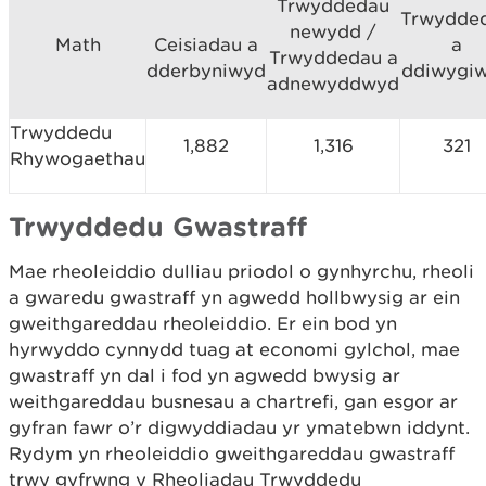
Trwyddedau
Trwydde
newydd /
Math
Ceisiadau a
a
Trwyddedau a
dderbyniwyd
ddiwygi
adnewyddwyd
Trwyddedu
1,882
1,316
321
Rhywogaethau
Trwyddedu Gwastraff
Mae rheoleiddio dulliau priodol o gynhyrchu, rheoli
a gwaredu gwastraff yn agwedd hollbwysig ar ein
gweithgareddau rheoleiddio. Er ein bod yn
hyrwyddo cynnydd tuag at economi gylchol, mae
gwastraff yn dal i fod yn agwedd bwysig ar
weithgareddau busnesau a chartrefi, gan esgor ar
gyfran fawr o’r digwyddiadau yr ymatebwn iddynt.
Rydym yn rheoleiddio gweithgareddau gwastraff
trwy gyfrwng y Rheoliadau Trwyddedu