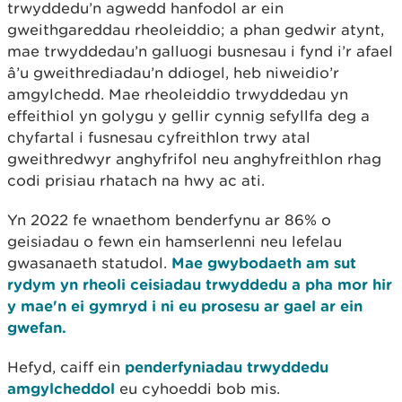
trwyddedu’n agwedd hanfodol ar ein
gweithgareddau rheoleiddio; a phan gedwir atynt,
mae trwyddedau’n galluogi busnesau i fynd i’r afael
â’u gweithrediadau’n ddiogel, heb niweidio’r
amgylchedd. Mae rheoleiddio trwyddedau yn
effeithiol yn golygu y gellir cynnig sefyllfa deg a
chyfartal i fusnesau cyfreithlon trwy atal
gweithredwyr anghyfrifol neu anghyfreithlon rhag
codi prisiau rhatach na hwy ac ati.
Yn 2022 fe wnaethom benderfynu ar 86% o
geisiadau o fewn ein hamserlenni neu lefelau
gwasanaeth statudol.
Mae gwybodaeth am sut
rydym yn rheoli ceisiadau trwyddedu a pha mor hir
y mae'n ei gymryd i ni eu prosesu ar gael ar ein
gwefan.
Hefyd, caiff ein
penderfyniadau trwyddedu
amgylcheddol
eu cyhoeddi bob mis.