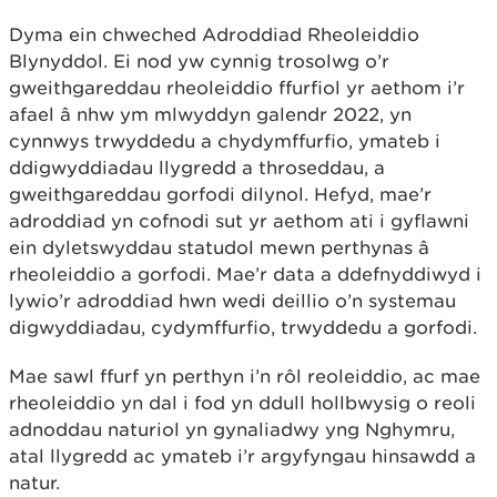
Dyma ein chweched Adroddiad Rheoleiddio
Blynyddol. Ei nod yw cynnig trosolwg o’r
gweithgareddau rheoleiddio ffurfiol yr aethom i’r
afael â nhw ym mlwyddyn galendr 2022, yn
cynnwys trwyddedu a chydymffurfio, ymateb i
ddigwyddiadau llygredd a throseddau, a
gweithgareddau gorfodi dilynol. Hefyd, mae’r
adroddiad yn cofnodi sut yr aethom ati i gyflawni
ein dyletswyddau statudol mewn perthynas â
rheoleiddio a gorfodi. Mae’r data a ddefnyddiwyd i
lywio’r adroddiad hwn wedi deillio o’n systemau
digwyddiadau, cydymffurfio, trwyddedu a gorfodi.
Mae sawl ffurf yn perthyn i’n rôl reoleiddio, ac mae
rheoleiddio yn dal i fod yn ddull hollbwysig o reoli
adnoddau naturiol yn gynaliadwy yng Nghymru,
atal llygredd ac ymateb i’r argyfyngau hinsawdd a
natur.