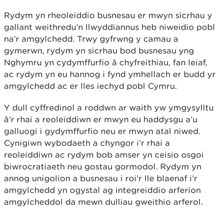
Rydym yn rheoleiddio busnesau er mwyn sicrhau y
gallant weithredu’n llwyddiannus heb niweidio pobl
na’r amgylchedd. Trwy gyfrwng y camau a
gymerwn, rydym yn sicrhau bod busnesau yng
Nghymru yn cydymffurfio â chyfreithiau, fan leiaf,
ac rydym yn eu hannog i fynd ymhellach er budd yr
amgylchedd ac er lles iechyd pobl Cymru.
Y dull cyffredinol a roddwn ar waith yw ymgysylltu
â’r rhai a reoleiddiwn er mwyn eu haddysgu a’u
galluogi i gydymffurfio neu er mwyn atal niwed.
Cynigiwn wybodaeth a chyngor i’r rhai a
reoleiddiwn ac rydym bob amser yn ceisio osgoi
biwrocratiaeth neu gostau gormodol. Rydym yn
annog unigolion a busnesau i roi’r lle blaenaf i’r
amgylchedd yn ogystal ag integreiddio arferion
amgylcheddol da mewn dulliau gweithio arferol.