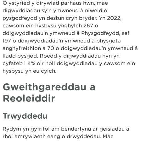
O ystyried y dirywiad parhaus hwn, mae
digwyddiadau sy’n ymwneud â niweidio
pysgodfeydd yn destun cryn bryder. Yn 2022,
cawsom ein hysbysu ynghylch 267 o
ddigwyddiadau’n ymwneud â Physgodfeydd, sef
197 o ddigwyddiadau’n ymwneud â physgota
anghyfreithlon a 70 o ddigwyddiadau’n ymwneud â
lladd pysgod. Roedd y digwyddiadau hyn yn
cyfateb i 4% o’r holl ddigwyddiadau y cawsom ein
hysbysu yn eu cylch.
Gweithgareddau a
Reoleiddir
Trwyddedu
Rydym yn gyfrifol am benderfynu ar geisiadau a
rhoi amrywiaeth eang o drwyddedau. Mae