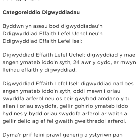
Categoreiddio Digwyddiadau
Byddwn yn asesu bod digwyddiadau’n
Ddigwyddiad Effaith Lefel Uchel neu’n
Ddigwyddiad Effaith Lefel Isel:
Digwyddiad Effaith Lefel Uchel: digwyddiad y mae
angen ymateb iddo’n syth, 24 awr y dydd, er mwyn
lleihau effaith y digwyddiad;
Digwyddiad Effaith Lefel Isel: digwyddiad nad oes
angen ymateb iddo’n syth, oddi mewn i oriau
swyddfa arferol neu os ceir gwybod amdano y tu
allan i oriau swyddfa, gellir gohirio ymateb iddo
hyd nes y bydd oriau swyddfa arferol ar waith a
gellir delio ag ef fel gwaith gweithredol arferol.
Dyma’r prif feini prawf generig a ystyriwn pan