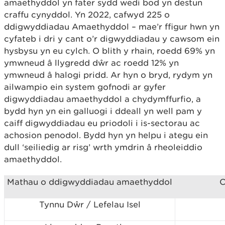
amaethyddol yn fater sydd wedi bod yn destun
craffu cynyddol. Yn 2022, cafwyd 225 o
ddigwyddiadau Amaethyddol – mae’r ffigur hwn yn
cyfateb i dri y cant o’r digwyddiadau y cawsom ein
hysbysu yn eu cylch. O blith y rhain, roedd 69% yn
ymwneud â llygredd dŵr ac roedd 12% yn
ymwneud â halogi pridd. Ar hyn o bryd, rydym yn
ailwampio ein system gofnodi ar gyfer
digwyddiadau amaethyddol a chydymffurfio, a
bydd hyn yn ein galluogi i ddeall yn well pam y
caiff digwyddiadau eu priodoli i is-sectorau ac
achosion penodol. Bydd hyn yn helpu i ategu ein
dull ‘seiliedig ar risg’ wrth ymdrin â rheoleiddio
amaethyddol.
Mathau o ddigwyddiadau amaethyddol
C
Tynnu Dŵr / Lefelau Isel