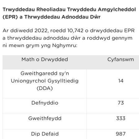
Trwyddedau Rheoliadau Trwyddedu Amgylcheddol
(EPR) a Thrwyddedau Adnoddau Dŵr
Ar ddiwedd 2022, roedd 10,742 o drwyddedau EPR
a thrwyddedau adnoddau dŵr a roddwyd gennym
ni mewn grym yng Nghymru:
Math o Drwydded
Cyfanswm
Gweithgaredd sy’n
Uniongyrchol Gysylltiedig
14
(DDA)
Defnyddio
73
Gweithfeydd
333
Dip Defaid
987