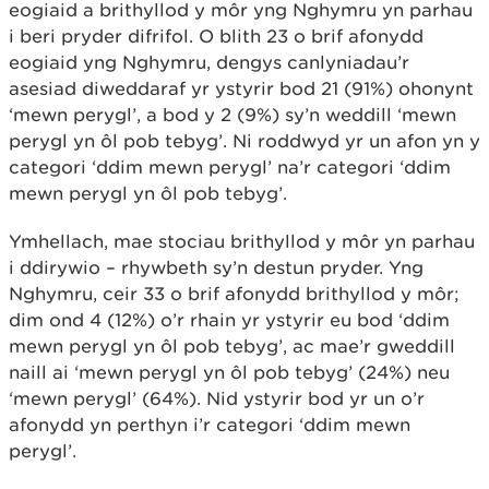
eogiaid a brithyllod y môr yng Nghymru yn parhau
i beri pryder difrifol. O blith 23 o brif afonydd
eogiaid yng Nghymru, dengys canlyniadau’r
asesiad diweddaraf yr ystyrir bod 21 (91%) ohonynt
‘mewn perygl’, a bod y 2 (9%) sy’n weddill ‘mewn
perygl yn ôl pob tebyg’. Ni roddwyd yr un afon yn y
categori ‘ddim mewn perygl’ na’r categori ‘ddim
mewn perygl yn ôl pob tebyg’.
Ymhellach, mae stociau brithyllod y môr yn parhau
i ddirywio – rhywbeth sy’n destun pryder. Yng
Nghymru, ceir 33 o brif afonydd brithyllod y môr;
dim ond 4 (12%) o’r rhain yr ystyrir eu bod ‘ddim
mewn perygl yn ôl pob tebyg’, ac mae’r gweddill
naill ai ‘mewn perygl yn ôl pob tebyg’ (24%) neu
‘mewn perygl’ (64%). Nid ystyrir bod yr un o’r
afonydd yn perthyn i’r categori ‘ddim mewn
perygl’.