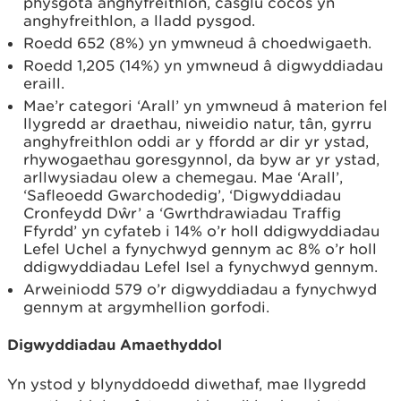
physgota anghyfreithlon, casglu cocos yn
anghyfreithlon, a lladd pysgod.
Roedd 652 (8%) yn ymwneud â choedwigaeth.
Roedd 1,205 (14%) yn ymwneud â digwyddiadau
eraill.
Mae’r categori ‘Arall’ yn ymwneud â materion fel
llygredd ar draethau, niweidio natur, tân, gyrru
anghyfreithlon oddi ar y ffordd ar dir yr ystad,
rhywogaethau goresgynnol, da byw ar yr ystad,
arllwysiadau olew a chemegau. Mae ‘Arall’,
‘Safleoedd Gwarchodedig’, ‘Digwyddiadau
Cronfeydd Dŵr’ a ‘Gwrthdrawiadau Traffig
Ffyrdd’ yn cyfateb i 14% o’r holl ddigwyddiadau
Lefel Uchel a fynychwyd gennym ac 8% o’r holl
ddigwyddiadau Lefel Isel a fynychwyd gennym.
Arweiniodd 579 o’r digwyddiadau a fynychwyd
gennym at argymhellion gorfodi.
Digwyddiadau Amaethyddol
Yn ystod y blynyddoedd diwethaf, mae llygredd