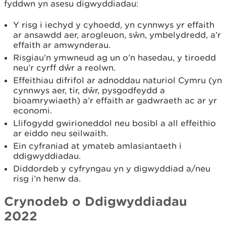
fyddwn yn asesu digwyddiadau:
Y risg i iechyd y cyhoedd, yn cynnwys yr effaith
ar ansawdd aer, arogleuon, sŵn, ymbelydredd, a’r
effaith ar amwynderau.
Risgiau’n ymwneud ag un o’n hasedau, y tiroedd
neu’r cyrff dŵr a reolwn.
Effeithiau difrifol ar adnoddau naturiol Cymru (yn
cynnwys aer, tir, dŵr, pysgodfeydd a
bioamrywiaeth) a’r effaith ar gadwraeth ac ar yr
economi.
Llifogydd gwirioneddol neu bosibl a all effeithio
ar eiddo neu seilwaith.
Ein cyfraniad at ymateb amlasiantaeth i
ddigwyddiadau.
Diddordeb y cyfryngau yn y digwyddiad a/neu
risg i’n henw da.
Crynodeb o Ddigwyddiadau
2022