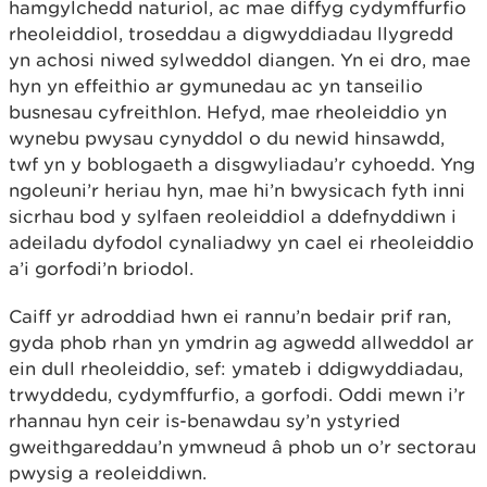
hamgylchedd naturiol, ac mae diffyg cydymffurfio
rheoleiddiol, troseddau a digwyddiadau llygredd
yn achosi niwed sylweddol diangen. Yn ei dro, mae
hyn yn effeithio ar gymunedau ac yn tanseilio
busnesau cyfreithlon. Hefyd, mae rheoleiddio yn
wynebu pwysau cynyddol o du newid hinsawdd,
twf yn y boblogaeth a disgwyliadau’r cyhoedd. Yng
ngoleuni’r heriau hyn, mae hi’n bwysicach fyth inni
sicrhau bod y sylfaen reoleiddiol a ddefnyddiwn i
adeiladu dyfodol cynaliadwy yn cael ei rheoleiddio
a’i gorfodi’n briodol.
Caiff yr adroddiad hwn ei rannu’n bedair prif ran,
gyda phob rhan yn ymdrin ag agwedd allweddol ar
ein dull rheoleiddio, sef: ymateb i ddigwyddiadau,
trwyddedu, cydymffurfio, a gorfodi. Oddi mewn i’r
rhannau hyn ceir is-benawdau sy’n ystyried
gweithgareddau’n ymwneud â phob un o’r sectorau
pwysig a reoleiddiwn.