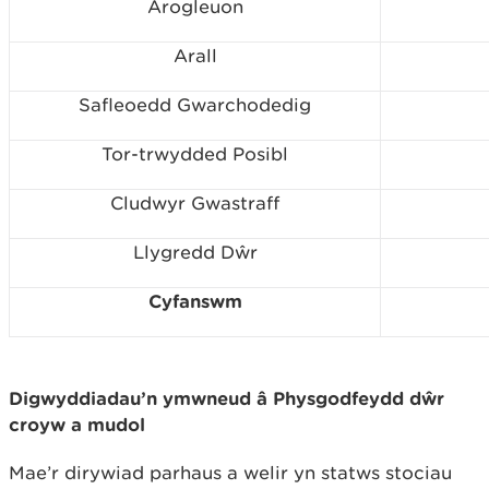
Arogleuon
Arall
Safleoedd Gwarchodedig
Tor-trwydded Posibl
Cludwyr Gwastraff
Llygredd Dŵr
Cyfanswm
Digwyddiadau’n ymwneud â Physgodfeydd dŵr
croyw a mudol
Mae’r dirywiad parhaus a welir yn statws stociau