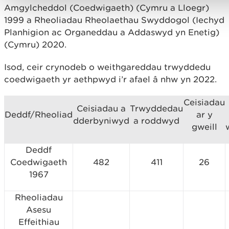
Amgylcheddol (Coedwigaeth) (Cymru a Lloegr)
1999 a Rheoliadau Rheolaethau Swyddogol (Iechyd
Planhigion ac Organeddau a Addaswyd yn Enetig)
(Cymru) 2020.
Isod, ceir crynodeb o weithgareddau trwyddedu
coedwigaeth yr aethpwyd i’r afael â nhw yn 2022.
Ceisiadau
Ceisiadau a
Trwyddedau
Deddf/Rheoliad
ar y
dderbyniwyd
a roddwyd
gweill
Deddf
Coedwigaeth
482
411
26
1967
Rheoliadau
Asesu
Effeithiau