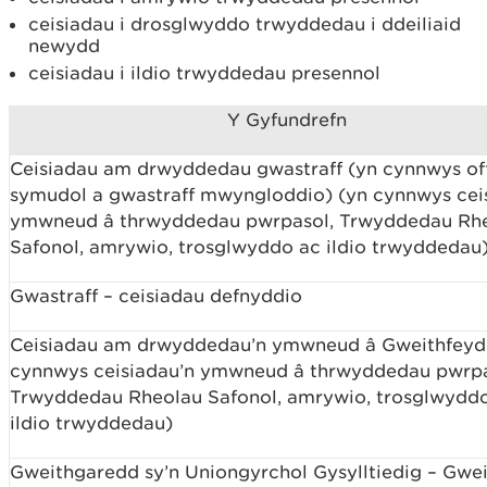
ceisiadau i drosglwyddo trwyddedau i ddeiliaid
newydd
ceisiadau i ildio trwyddedau presennol
Y Gyfundrefn
Ceisiadau am drwyddedau gwastraff (yn cynnwys of
symudol a gwastraff mwyngloddio) (yn cynnwys cei
ymwneud â thrwyddedau pwrpasol, Trwyddedau Rh
Safonol, amrywio, trosglwyddo ac ildio trwyddedau
Gwastraff – ceisiadau defnyddio
Ceisiadau am drwyddedau’n ymwneud â Gweithfeyd
cynnwys ceisiadau’n ymwneud â thrwyddedau pwrpa
Trwyddedau Rheolau Safonol, amrywio, trosglwydd
ildio trwyddedau)
Gweithgaredd sy’n Uniongyrchol Gysylltiedig – Gwe