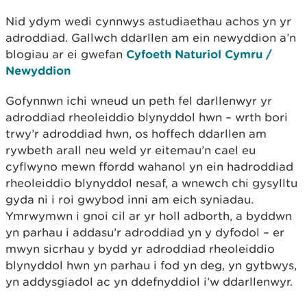
Nid ydym wedi cynnwys astudiaethau achos yn yr
adroddiad. Gallwch ddarllen am ein newyddion a’n
blogiau ar ei gwefan
Cyfoeth Naturiol Cymru /
Newyddion
Gofynnwn ichi wneud un peth fel darllenwyr yr
adroddiad rheoleiddio blynyddol hwn – wrth bori
trwy’r adroddiad hwn, os hoffech ddarllen am
rywbeth arall neu weld yr eitemau’n cael eu
cyflwyno mewn ffordd wahanol yn ein hadroddiad
rheoleiddio blynyddol nesaf, a wnewch chi gysylltu
gyda ni i roi gwybod inni am eich syniadau.
Ymrwymwn i gnoi cil ar yr holl adborth, a byddwn
yn parhau i addasu’r adroddiad yn y dyfodol – er
mwyn sicrhau y bydd yr adroddiad rheoleiddio
blynyddol hwn yn parhau i fod yn deg, yn gytbwys,
yn addysgiadol ac yn ddefnyddiol i’w ddarllenwyr.