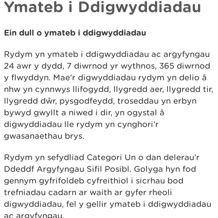
Ymateb i Ddigwyddiadau
Ein dull o ymateb i ddigwyddiadau
Rydym yn ymateb i ddigwyddiadau ac argyfyngau
24 awr y dydd, 7 diwrnod yr wythnos, 365 diwrnod
y flwyddyn. Mae’r digwyddiadau rydym yn delio â
nhw yn cynnwys llifogydd, llygredd aer, llygredd tir,
llygredd dŵr, pysgodfeydd, troseddau yn erbyn
bywyd gwyllt a niwed i dir, yn ogystal â
digwyddiadau lle rydym yn cynghori’r
gwasanaethau brys.
Rydym yn sefydliad Categori Un o dan delerau’r
Ddeddf Argyfyngau Sifil Posibl. Golyga hyn fod
gennym gyfrifoldeb cyfreithiol i sicrhau bod
trefniadau cadarn ar waith ar gyfer rheoli
digwyddiadau, fel y gellir ymateb i ddigwyddiadau
ac argyfyngau.