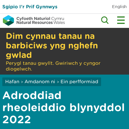
Sgipio I’r Prif Gynnwys
English
Dim cynnau tanau na
barbiciws yng nghefn
gwlad
Perygl tanau gwyllt. Gwiriwch y cyngor
diogelwch.
Hafan
Amdanom ni
Ein perfformiad
>
>
Adroddiad
rheoleiddio blynyddol
2022