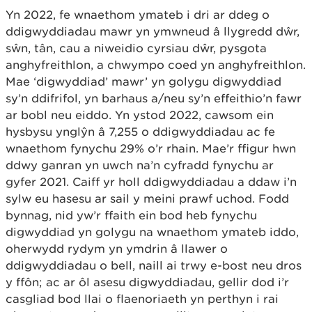
Yn 2022, fe wnaethom ymateb i dri ar ddeg o
ddigwyddiadau mawr yn ymwneud â llygredd dŵr,
sŵn, tân, cau a niweidio cyrsiau dŵr, pysgota
anghyfreithlon, a chwympo coed yn anghyfreithlon.
Mae ‘digwyddiad’ mawr’ yn golygu digwyddiad
sy’n ddifrifol, yn barhaus a/neu sy’n effeithio’n fawr
ar bobl neu eiddo. Yn ystod 2022, cawsom ein
hysbysu ynglŷn â 7,255 o ddigwyddiadau ac fe
wnaethom fynychu 29% o’r rhain. Mae’r ffigur hwn
ddwy ganran yn uwch na’n cyfradd fynychu ar
gyfer 2021. Caiff yr holl ddigwyddiadau a ddaw i’n
sylw eu hasesu ar sail y meini prawf uchod. Fodd
bynnag, nid yw’r ffaith ein bod heb fynychu
digwyddiad yn golygu na wnaethom ymateb iddo,
oherwydd rydym yn ymdrin â llawer o
ddigwyddiadau o bell, naill ai trwy e-bost neu dros
y ffôn; ac ar ôl asesu digwyddiadau, gellir dod i’r
casgliad bod llai o flaenoriaeth yn perthyn i rai