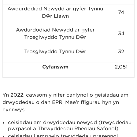
Awdurdodiad Newydd ar gyfer Tynnu
74
Dŵr Llawn
Awdurdodiad Newydd ar gyfer
34
Trosglwyddo Tynnu Dŵr
Trosglwyddo Tynnu Dŵr
32
Cyfanswm
2,051
Yn 2022, cawsom y nifer canlynol o geisiadau am
drwyddedau o dan EPR. Mae’r ffigurau hyn yn
cynnwys:
ceisiadau am drwyddedau newydd (trwyddedau
pwrpasol a Thrwyddedau Rheolau Safonol)
ceisiadau i amrywio trwyddedau presennol