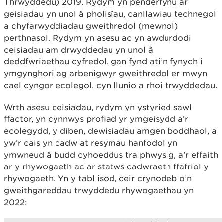
Thrwyddedu) 2019. Rydym yn penderfynu ar
geisiadau yn unol â pholisïau, canllawiau technegol
a chyfarwyddiadau gweithredol (mewnol)
perthnasol. Rydym yn asesu ac yn awdurdodi
ceisiadau am drwyddedau yn unol â
deddfwriaethau cyfredol, gan fynd ati’n fynych i
ymgynghori ag arbenigwyr gweithredol er mwyn
cael cyngor ecolegol, cyn llunio a rhoi trwyddedau.
Wrth asesu ceisiadau, rydym yn ystyried sawl
ffactor, yn cynnwys profiad yr ymgeisydd a’r
ecolegydd, y diben, dewisiadau amgen boddhaol, a
yw’r cais yn cadw at resymau hanfodol yn
ymwneud â budd cyhoeddus tra phwysig, a’r effaith
ar y rhywogaeth ac ar statws cadwraeth ffafriol y
rhywogaeth. Yn y tabl isod, ceir crynodeb o’n
gweithgareddau trwyddedu rhywogaethau yn
2022: