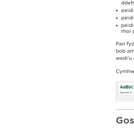
ddef
peidi
peid
peidi
rhoi
Pan fy
bob ams
wedi'u 
Cymhwys
Gos