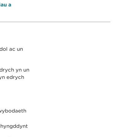
iau a
dol ac un
edrych yn un
 yn edrych
 gwybodaeth
 rhyngddynt