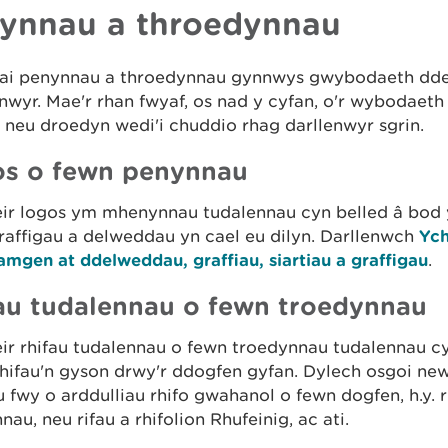
ynnau a throedynnau
lai penynnau a throedynnau gynnwys gwybodaeth dde
nwyr. Mae'r rhan fwyaf, os nad y cyfan, o'r wybodaeth
neu droedyn wedi'i chuddio rhag darllenwyr sgrin.
s o fewn penynnau
eir logos ym mhenynnau tudalennau cyn belled â bod 
raffigau a delweddau yn cael eu dilyn. Darllenwch
Yc
amgen at ddelweddau, graffiau, siartiau a graffigau
.
au tudalennau o fewn troedynnau
ir rhifau tudalennau o fewn troedynnau tudalennau cy
rhifau'n gyson drwy'r ddogfen gyfan. Dylech osgoi ne
 fwy o arddulliau rhifo gwahanol o fewn dogfen, h.y. r
nnau, neu rifau a rhifolion Rhufeinig, ac ati.