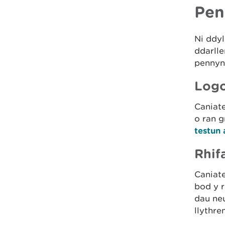
Pen
Ni ddy
ddarlle
pennyn 
Logo
Caniat
o ran g
testun 
Rhif
Caniate
bod y 
dau neu
llythre