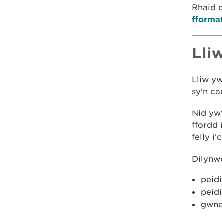
Rhaid d
fforma
Lli
Lliw y
sy'n ca
Nid yw'
ffordd 
felly i'
Dilynwc
peidi
peidi
gwne