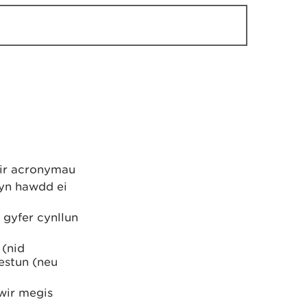
dir acronymau
 yn hawdd ei
 gyfer cynllun
(nid
estun (neu
wir megis