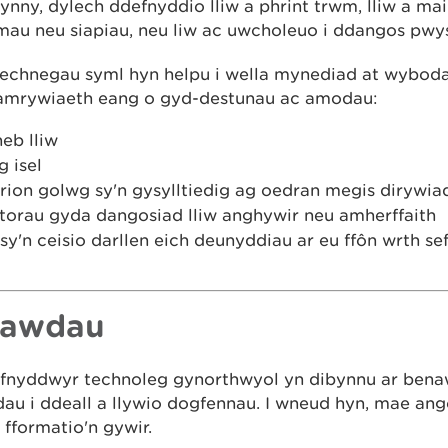
hynny, dylech ddefnyddio lliw a phrint trwm, lliw a main
au neu siapiau, neu liw ac uwcholeuo i ddangos pwys
technegau syml hyn helpu i wella mynediad at wyboda
mrywiaeth eang o gyd-destunau ac amodau:
neb lliw
 isel
rion golwg sy'n gysylltiedig ag oedran megis dirywi
torau gyda dangosiad lliw anghywir neu amherffaith
sy'n ceisio darllen eich deunyddiau ar eu ffôn wrth se
nawdau
fnyddwyr technoleg gynorthwyol yn dibynnu ar bena
au i ddeall a llywio dogfennau. I wneud hyn, mae ang
 fformatio'n gywir.