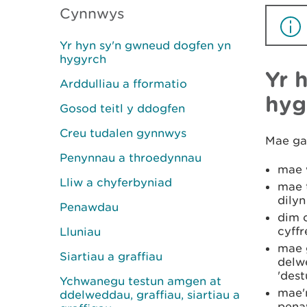
Cynnwys
Yr hyn sy'n gwneud dogfen yn
hygyrch
Yr 
Arddulliau a fformatio
hyg
Gosod teitl y ddogfen
Creu tudalen gynnwys
Mae ga
Penynnau a throedynnau
mae 
Lliw a chyferbyniad
mae 
dilyn
Penawdau
dim o
cyffr
Lluniau
mae 
Siartiau a graffiau
delwe
'des
Ychwanegu testun amgen at
mae'
ddelweddau, graffiau, siartiau a
pena