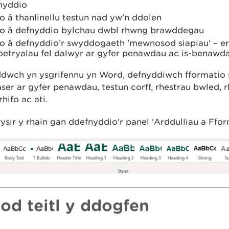
nyddio
o â thanlinellu testun nad yw'n ddolen
io â defnyddio bylchau dwbl rhwng brawddegau
o â defnyddio’r swyddogaeth 'mewnosod siapiau' – er 
 petryalau fel dalwyr ar gyfer penawdau ac is-benawd
ddwch yn ysgrifennu yn Word, defnyddiwch fformatio 
er ar gyfer penawdau, testun corff, rhestrau bwled, r
rhifo ac ati.
ir y rhain gan ddefnyddio'r panel 'Arddulliau a Ffor
od teitl y ddogfen