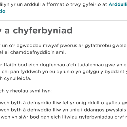
ilyn yr un arddull a fformatio trwy gyfeirio at
Arddull
tio
.
w a chyferbyniad
w un o'r agweddau mwyaf pwerus ar gyfathrebu gwele
el ei chamddefnyddio'n aml.
r ffaith bod eich dogfennau a'ch tudalennau gwe yn 
i chi pan fyddwch yn eu dylunio yn golygu y byddant
ch cynulleidfa.
h y rheolau syml hyn:
wch byth â defnyddio lliw fel yr unig ddull o gyfleu
wch byth â defnyddio lliw yn unig i ddangos pwyslais
wch yn siŵr bod gan eich lliwiau gyferbyniadau cryf