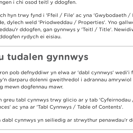
gen i chi osod teitl y ddogfen.
 hyn trwy fynd i 'Ffeil / File' ac yna 'Gwybodaeth / I
e, dylech weld 'Priodweddau / Properties'. Yno gallw
ddau'r ddogfen, gan gynnwys y 'Teitl / Title'. Newid
 ddogfen rydych ei eisiau.
u tudalen gynnwys
on pob defnyddiwr yn elwa ar 'dabl cynnwys' wedi'i 
y'n darparu dolenni gweithredol i adrannau amrywiol
g mewn dogfennau mawr.
 greu tabl cynnwys trwy glicio ar y tab 'Cyfeirnodau 
ces' ac yna ar 'Tabl Cynnwys / Table of Contents'.
 dabl cynnwys yn seiliedig ar strwythur penawdau’r d