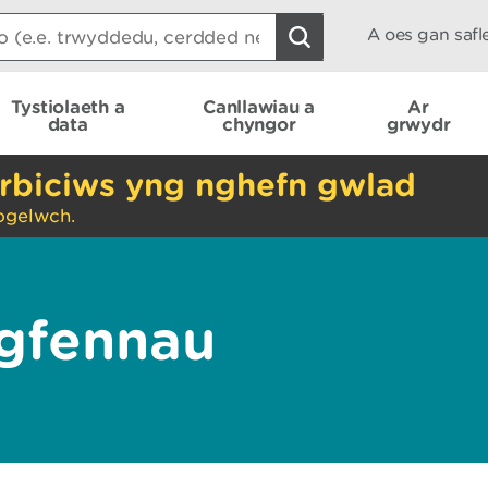
A oes gan saf
Tystiolaeth a
Canllawiau a
Ar
data
chyngor
grwydr
rbiciws yng nghefn gwlad
ogelwch.
ogfennau