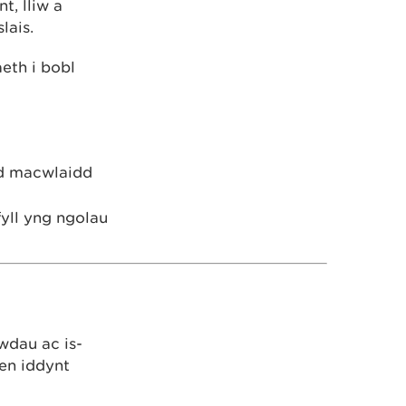
t, lliw a
lais.
eth i bobl
ad macwlaidd
fyll yng ngolau
wdau ac is-
en iddynt