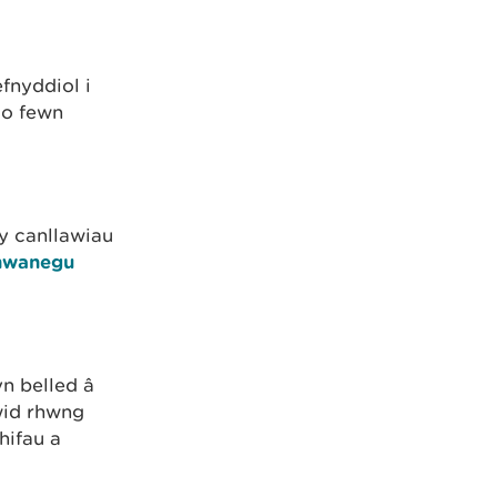
fnyddiol i
 o fewn
y canllawiau
hwanegu
n belled â
wid rhwng
hifau a