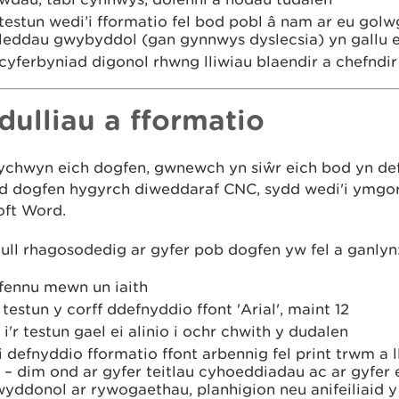
estun wedi’i fformatio fel bod pobl â nam ar eu golw
leddau gwybyddol (gan gynnwys dyslecsia) yn gallu e
yferbyniad digonol rhwng lliwiau blaendir a chefndir​
dulliau a fformatio
ychwyn eich dogfen, gwnewch yn siŵr eich bod yn de
d dogfen hygyrch diweddaraf CNC, sydd wedi'i ymgor
oft Word.
ull rhagosodedig ar gyfer pob dogfen yw fel a ganlyn
ifennu mewn un iaith
 testun y corff ddefnyddio ffont 'Arial', maint 12
 i'r testun gael ei alinio i ochr chwith y dudalen
 defnyddio fformatio ffont arbennig fel print trwm a 
g – dim ond ar gyfer teitlau cyhoeddiadau ac ar gyfer
yddonol ar rywogaethau, planhigion neu anifeiliaid y 