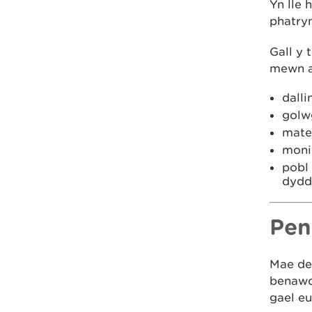
Yn lle 
phatrym
Gall y 
mewn a
dalli
golwg
mate
moni
pobl 
dydd
Pe
Mae de
benawd
gael eu