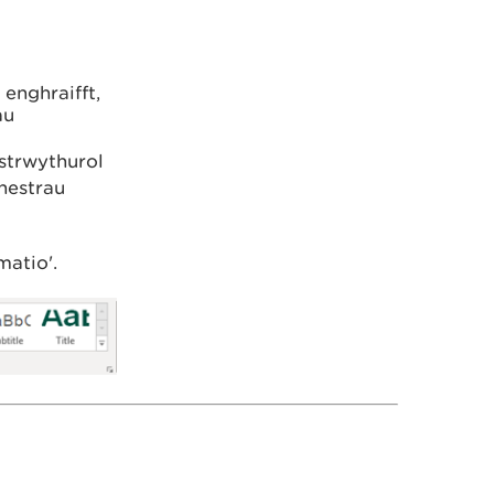
enghraifft,
au
strwythurol
hestrau
matio'.