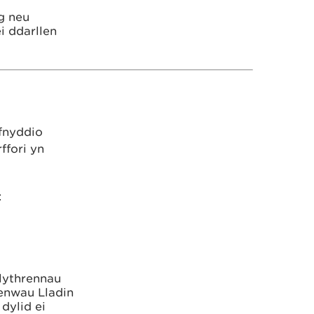
g neu
i ddarllen
fnyddio
ffori yn
:
llythrennau
 enwau Lladin
dylid ei