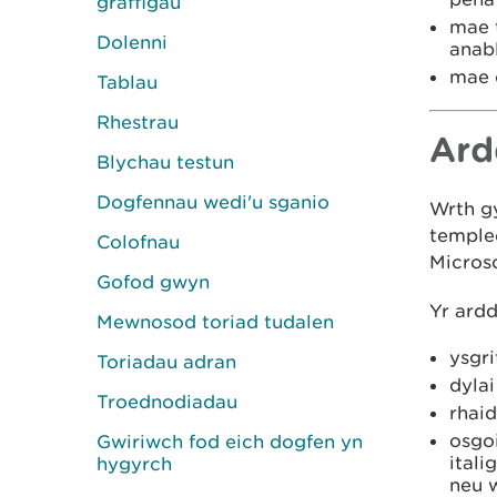
graffigau
mae t
Dolenni
anab
mae c
Tablau
Rhestrau
Ard
Blychau testun
Dogfennau wedi'u sganio
Wrth g
temple
Colofnau
Micros
Gofod gwyn
Yr ardd
Mewnosod toriad tudalen
ysgr
Toriadau adran
dylai
Troednodiadau
rhaid
osgoi
Gwiriwch fod eich dogfen yn
itali
hygyrch
neu w