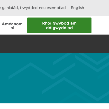
le ganiatâd, trwydded neu esemptiad
English
Rhoi gwybod am
Amdanom
ni
ddigwyddiad