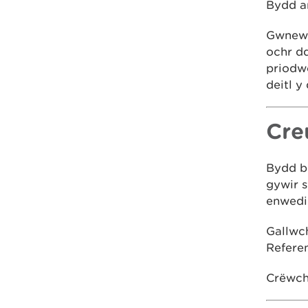
Bydd an
Gwnewch
ochr dd
priodwe
deitl y
Cre
Bydd br
gywir s
enwedi
Gallwch
Referen
Crëwch