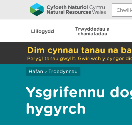
Search:
Trwyddedau a
Llifogydd
chaniatadau
Dim cynnau tanau na ba
Perygl tanau gwyllt. Gwiriwch y cyngor di
Hafan
Troedynnau
>
Ysgrifennu d
hygyrch