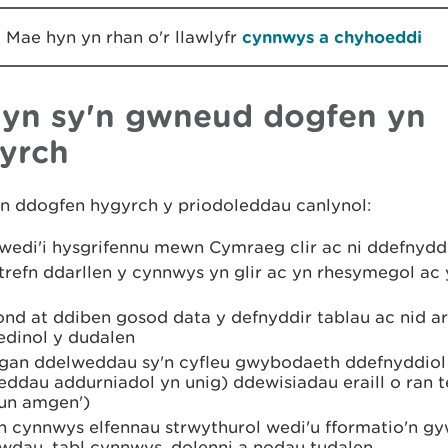
Mae hyn yn rhan o'r llawlyfr
cynnwys a chyhoeddi
hyn sy'n gwneud dogfen yn
yrch
n ddogfen hygyrch y priodoleddau canlynol:
wedi'i hysgrifennu mewn Cymraeg clir ac ni ddefnyd
trefn ddarllen y cynnwys yn glir ac yn rhesymegol ac
nd at ddiben gosod data y defnyddir tablau ac nid ar
edinol y dudalen
gan ddelweddau sy'n cyfleu gwybodaeth ddefnyddiol 
ddau addurniadol yn unig) ddewisiadau eraill o ran t
tun amgen')
n cynnwys elfennau strwythurol wedi'u fformatio'n gy
wdau, tabl cynnwys, dolenni a nodau tudalen