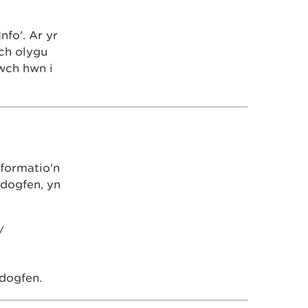
nfo'. Ar yr
ch olygu
iwch hwn i
fformatio'n
 dogfen, yn
/
dogfen.