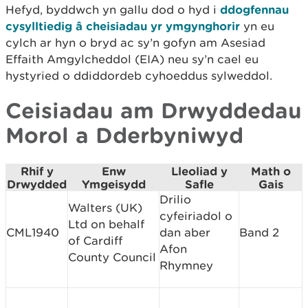
Hefyd, byddwch yn gallu dod o hyd i
ddogfennau
cysylltiedig â cheisiadau yr ymgynghorir
yn eu
cylch ar hyn o bryd ac sy’n gofyn am Asesiad
Effaith Amgylcheddol (EIA) neu sy’n cael eu
hystyried o ddiddordeb cyhoeddus sylweddol.
Ceisiadau am Drwyddedau
Morol a Dderbyniwyd
Rhif y
Enw
Lleoliad y
Math o
Drwydded
Ymgeisydd
Safle
Gais
Drilio
Walters (UK)
cyfeiriadol o
Ltd on behalf
CML1940
dan aber
Band 2
of Cardiff
Afon
County Council
Rhymney