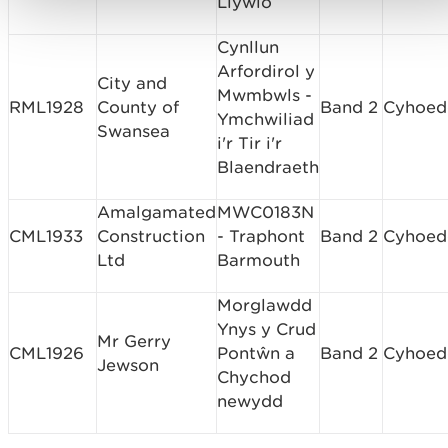
Llywio
Cynllun
Arfordirol y
City and
Mwmbwls -
RML1928
County of
Band 2
Cyhoe
Ymchwiliad
Swansea
i'r Tir i'r
Blaendraeth
Amalgamated
MWC0183N
CML1933
Construction
- Traphont
Band 2
Cyhoe
Ltd
Barmouth
Morglawdd
Ynys y Crud
Mr Gerry
CML1926
Pontŵn a
Band 2
Cyhoe
Jewson
Chychod
newydd