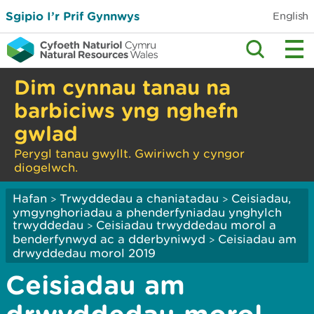
Sgipio I’r Prif Gynnwys
English
Dim cynnau tanau na
barbiciws yng nghefn
gwlad
Perygl tanau gwyllt. Gwiriwch y cyngor
diogelwch.
Hafan
Trwyddedau a chaniatadau
Ceisiadau,
>
>
ymgynghoriadau a phenderfyniadau ynghylch
trwyddedau
Ceisiadau trwyddedau morol a
>
benderfynwyd ac a dderbyniwyd
Ceisiadau am
>
drwyddedau morol 2019
Ceisiadau am