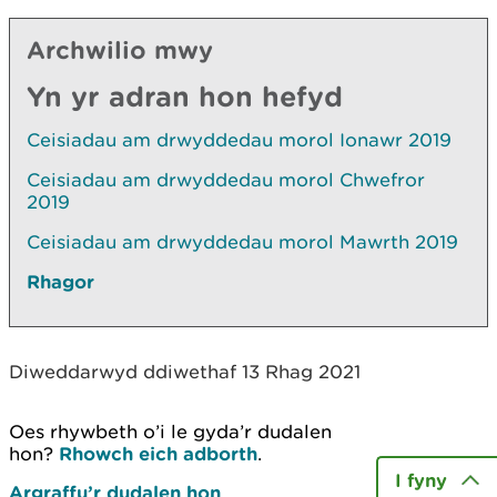
Archwilio mwy
Yn yr adran hon hefyd
Ceisiadau am drwyddedau morol Ionawr 2019
Ceisiadau am drwyddedau morol Chwefror
2019
Ceisiadau am drwyddedau morol Mawrth 2019
Rhagor
Diweddarwyd ddiwethaf 13 Rhag 2021
Oes rhywbeth o’i le gyda’r dudalen
hon?
Rhowch eich adborth
.
I fyny
Argraffu’r dudalen hon