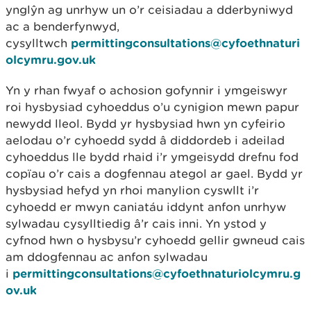
ynglŷn ag unrhyw un o’r ceisiadau a dderbyniwyd
ac a benderfynwyd,
cysylltwch
permittingconsultations@cyfoethnaturi
olcymru.gov.uk
Yn y rhan fwyaf o achosion gofynnir i ymgeiswyr
roi hysbysiad cyhoeddus o’u cynigion mewn papur
newydd lleol. Bydd yr hysbysiad hwn yn cyfeirio
aelodau o’r cyhoedd sydd â diddordeb i adeilad
cyhoeddus lle bydd rhaid i’r ymgeisydd drefnu fod
copïau o’r cais a dogfennau ategol ar gael. Bydd yr
hysbysiad hefyd yn rhoi manylion cyswllt i’r
cyhoedd er mwyn caniatáu iddynt anfon unrhyw
sylwadau cysylltiedig â’r cais inni. Yn ystod y
cyfnod hwn o hysbysu’r cyhoedd gellir gwneud cais
am ddogfennau ac anfon sylwadau
i
permittingconsultations@cyfoethnaturiolcymru.g
ov.uk