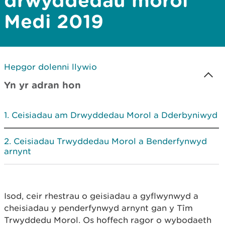
drwyddedau morol
Medi 2019
Hepgor dolenni llywio
Yn yr adran hon
Ceisiadau am Drwyddedau Morol a Dderbyniwyd
Ceisiadau Trwyddedau Morol a Benderfynwyd
arnynt
Isod, ceir rhestrau o geisiadau a gyflwynwyd a
cheisiadau y penderfynwyd arnynt gan y Tîm
Trwyddedu Morol. Os hoffech ragor o wybodaeth