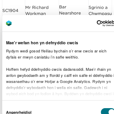
Bar
Mr Richard
Sgrinio a
SC1904
Nearshore
Workman
Chwmpasu
(Bar
Newydd)
Dulliau
Cais
Simec Ports
Mae'r wefan hon yn defnyddio cwcis
SP1912
Porthladd
Cynllun
(UK) Limited
Adar
Sampl
Rydym wedi gosod ffeiliau bychain o’r enw cwcis ar eich
dyfais er mwyn caniatáu i’n safle weithio.
Menter Mon
Prosiect
ORML1938
Band 3
Cyf
Morlais
Hoffem hefyd ddefnyddio cwcis dadansoddi. Mae’r rhain yn
anfon gwybodaeth am y ffordd y caiff ein safle ei ddefnyddio 
Ceisiadau Trwyddedau
wasanaethau o’r enw Hotjar a Google Analytics. Rydym yn
defnyddio’r wybodaeth hon i wella ein safle. Gadewch i ni
Morol a Benderfynwyd
wybod eich bod yn fodlon â hyn. Byddwn yn defnyddio cwci i
arnynt
gadw eich dewis.
Dewis
Gellir
darllen mwy am ein cwcis
cyn i chi ddewis.
Angenrheidiol
Caniatâd