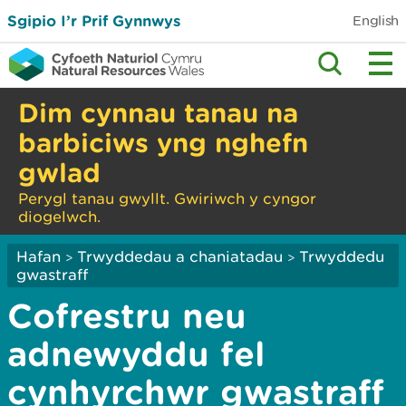
Sgipio I’r Prif Gynnwys
English
Dim cynnau tanau na
barbiciws yng nghefn
gwlad
Perygl tanau gwyllt. Gwiriwch y cyngor
diogelwch.
Hafan
Trwyddedau a chaniatadau
Trwyddedu
>
>
gwastraff
Cofrestru neu
adnewyddu fel
cynhyrchwr gwastraff