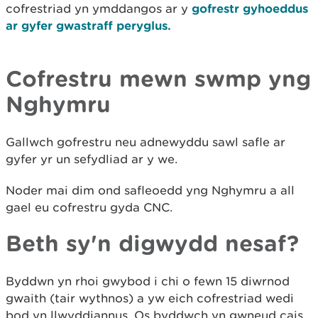
cofrestriad yn ymddangos ar y
gofrestr gyhoeddus
ar gyfer gwastraff peryglus.
Cofrestru mewn swmp yng
Nghymru
Gallwch gofrestru neu adnewyddu sawl safle ar
gyfer yr un sefydliad ar y we.
Noder mai dim ond safleoedd yng Nghymru a all
gael eu cofrestru gyda CNC.
Beth sy'n digwydd nesaf?
Byddwn yn rhoi gwybod i chi o fewn 15 diwrnod
gwaith (tair wythnos) a yw eich cofrestriad wedi
bod yn llwyddiannus. Os byddwch yn gwneud cais