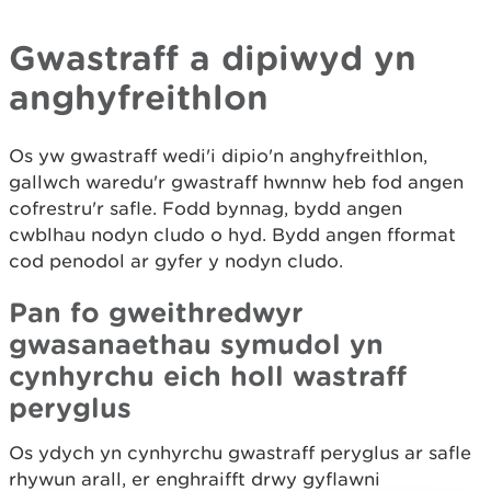
Gwastraff a dipiwyd yn
anghyfreithlon
Os yw gwastraff wedi'i dipio'n anghyfreithlon,
gallwch waredu'r gwastraff hwnnw heb fod angen
cofrestru'r safle. Fodd bynnag, bydd angen
cwblhau nodyn cludo o hyd. Bydd angen fformat
cod penodol ar gyfer y nodyn cludo.
Pan fo gweithredwyr
gwasanaethau symudol yn
cynhyrchu eich holl wastraff
peryglus
Os ydych yn cynhyrchu gwastraff peryglus ar safle
rhywun arall, er enghraifft drwy gyflawni