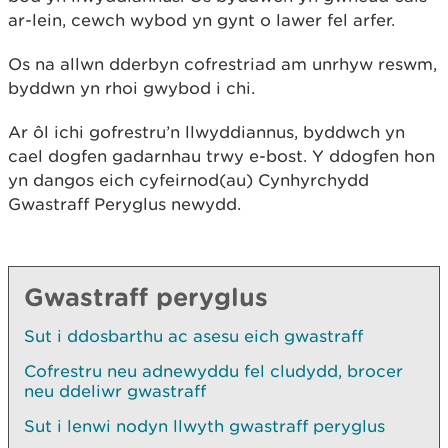
ar-lein, cewch wybod yn gynt o lawer fel arfer.
Os na allwn dderbyn cofrestriad am unrhyw reswm,
byddwn yn rhoi gwybod i chi.
Ar ôl ichi gofrestru’n llwyddiannus, byddwch yn
cael dogfen gadarnhau trwy e-bost. Y ddogfen hon
yn dangos eich cyfeirnod(au) Cynhyrchydd
Gwastraff Peryglus newydd.
Gwastraff peryglus
Sut i ddosbarthu ac asesu eich gwastraff
Cofrestru neu adnewyddu fel cludydd, brocer
neu ddeliwr gwastraff
Sut i lenwi nodyn llwyth gwastraff peryglus