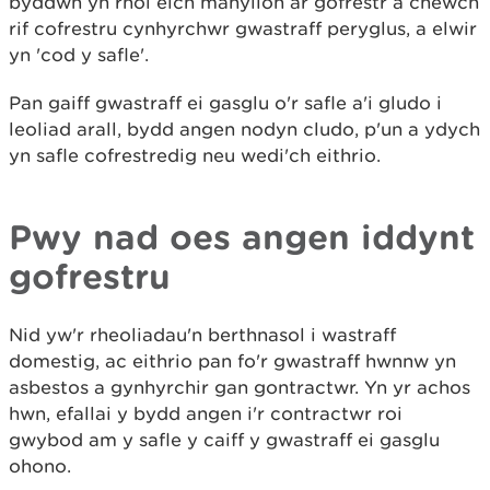
byddwn yn rhoi eich manylion ar gofrestr a chewch
rif cofrestru cynhyrchwr gwastraff peryglus, a elwir
yn 'cod y safle'.
Pan gaiff gwastraff ei gasglu o'r safle a'i gludo i
leoliad arall, bydd angen nodyn cludo, p'un a ydych
yn safle cofrestredig neu wedi'ch eithrio.
Pwy nad oes angen iddynt
gofrestru
Nid yw'r rheoliadau'n berthnasol i wastraff
domestig, ac eithrio pan fo'r gwastraff hwnnw yn
asbestos a gynhyrchir gan gontractwr. Yn yr achos
hwn, efallai y bydd angen i'r contractwr roi
gwybod am y safle y caiff y gwastraff ei gasglu
ohono.