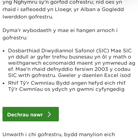
yng Nghymru sy'n gorfod cofrestru; nid oes yn
rhaid i safleoedd yn Lloegr, yr Alban a Gogledd
Iwerddon gofrestru.
Dyma'r wybodaeth y mae ei hangen arnoch i
gofrestru:
Dosbarthiad Diwydiannol Safonol (SIC) Mae SIC
yn ddull ar gyfer trefnu busnesau yn ôl y math o
weithgarwch economaidd maent yn ymwneud ag
ef. Mae'n rhaid defnyddio fersiwn 2003 y codau
SIC wrth gofrestru. Gweler y daenlen Excel isod
Rhif Tŷ'r Cwmnïau Bydd angen hefyd eich rhif
Tŷ'r Cwmnïau os ydych yn gwmni cyfyngedig
Dechrau nawr
Unwaith i chi gofrestru, bydd manylion eich