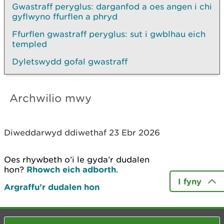
Gwastraff peryglus: darganfod a oes angen i chi
gyflwyno ffurflen a phryd
Ffurflen gwastraff peryglus: sut i gwblhau eich
templed
Dyletswydd gofal gwastraff
Archwilio mwy
Diweddarwyd ddiwethaf 23 Ebr 2026
Oes rhywbeth o’i le gyda’r dudalen
hon?
Rhowch eich adborth
.
I fyny
Argraffu’r dudalen hon