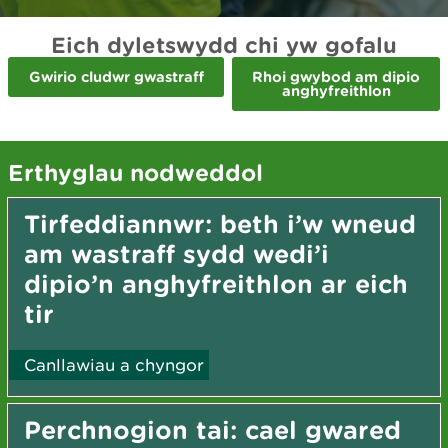
Eich dyletswydd chi yw gofalu
Gwirio cludwr gwastraff
Rhoi gwybod am dipio
anghyfreithlon
Erthyglau nodweddol
Tirfeddiannwr: beth i’w wneud
am wastraff sydd wedi’i
dipio’n anghyfreithlon ar eich
tir
Canllawiau a chyngor
Perchnogion tai: cael gwared