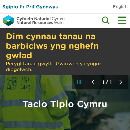
Sgipio I’r Prif Gynnwys
English
Dim cynnau tanau na
barbiciws yng nghefn
gwlad
Perygl tanau gwyllt. Gwiriwch y cyngor
diogelwch.
1 / 1
Taclo Tipio Cymru