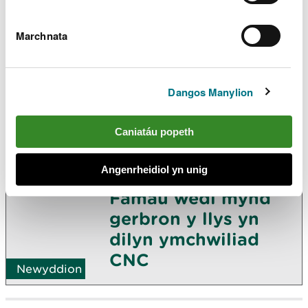
Newyddion
Marchnata
Dedfrydu dynion am
ddympio gwastraff
ar dir fferm yng
Dangos Manylion
Nghaerdydd
Newyddion
Caniatáu popeth
Tipwyr
Angenrheidiol yn unig
anghyfreithlon Moel
Famau wedi mynd
gerbron y llys yn
dilyn ymchwiliad
CNC
Newyddion