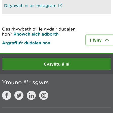
Dilynwch ni ar Instagram
Oes rhywbeth o’i le gyda’r dudalen
hon?
Rhowch eich adborth
.
I fyny
Argraffu’r dudalen hon
Cysylltu â ni
Ymuno â'r sgwrs