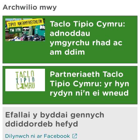
Archwilio mwy
Taclo Tipio Cymru:
adnoddau
ymgyrchu rhad ac
am ddim
Partneriaeth Taclo
Tipio Cymru: yr hyn
rydyn ni'n ei wneud
Efallai y byddai gennych
ddiddordeb hefyd
Dilynwch ni ar Facebook