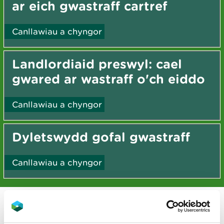
ar eich gwastraff cartref
Canllawiau a chyngor
Landlordiaid preswyl: cael
gwared ar wastraff o'ch eiddo
Canllawiau a chyngor
Dyletswydd gofal gwastraff
Canllawiau a chyngor
Newyddion a blogiau