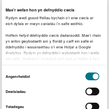
Trwydded cludo
gwastraff yn cael ei
Mae'r wefan hon yn defnyddio cwcis
ddirymu yn dilyn
Rydym wedi gosod ffeiliau bychain o’r enw cwcis ar
eich dyfais er mwyn caniatáu i’n safle weithio.
euogfarn am dipio
anghyfreithlon
Hoffem hefyd ddefnyddio cwcis dadansoddi. Mae’r rhain
Newyddion
yn anfon gwybodaeth am y ffordd y caiff ein safle ei
ddefnyddio i wasanaethau o’r enw Hotjar a Google
Nifer yr achosion o
Analytics. Rydym yn defnyddio’r wybodaeth hon i wella
dipio
ein safle. Gadewch i ni wybod eich bod yn fodlon â hyn.
anghyfreithlon yn
Byddwn yn defnyddio cwci i gadw eich dewis.
cynyddu ledled
Dewis
Gellir
darllen mwy am ein cwcis
cyn i chi ddewis.
Angenrheidiol
Caniatâd
Cymru – wrth i
gamau gorfodi
Dewisiadau
gyrraedd eu lefel
uchaf ers chwe
Ystadegau
blynedd*