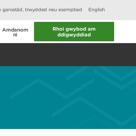
le ganiatâd, trwydded neu esemptiad
English
Rhoi gwybod am
Amdanom
ni
ddigwyddiad