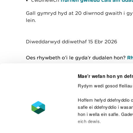
cwblhewch
Gall gymryd hyd at 20 diwrnod gwaith i gyf
lein.
Diweddarwyd ddiwethaf 15 Ebr 2026
Oes rhywbeth o’i le gyda’r dudalen hon?
Rh
Mae'r wefan hon yn def
Rydym wedi gosod ffeiliau 
Cysylltu â ni
Hoffem hefyd ddefnyddio c
safle ei ddefnyddio i was
hon i wella ein safle. Gad
eich dewis.
Datganiad hygyrchedd
Safonau'r Gymr