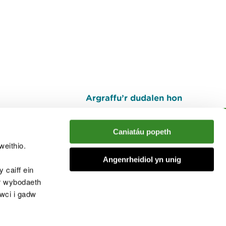
Argraffu’r dudalen hon
I fyny
Caniatáu popeth
weithio.
muno â'r sgwrs
Angenrheidiol yn unig
 caiff ein
’r wybodaeth
cwci i gadw
chwcis