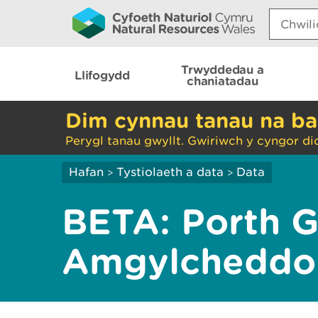
Search:
Trwyddedau a
Llifogydd
chaniatadau
Dim cynnau tanau na ba
Perygl tanau gwyllt. Gwiriwch y cyngor di
Hafan
Tystiolaeth a data
Data
>
>
BETA: Porth 
Amgylcheddo