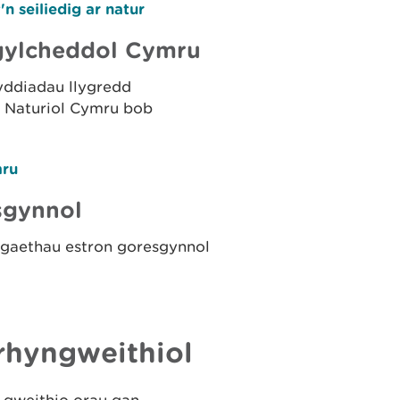
 seiliedig ar natur
gylcheddol Cymru
ddiadau llygredd
 Naturiol Cymru bob
mru
sgynnol
ogaethau estron goresgynnol
rhyngweithiol