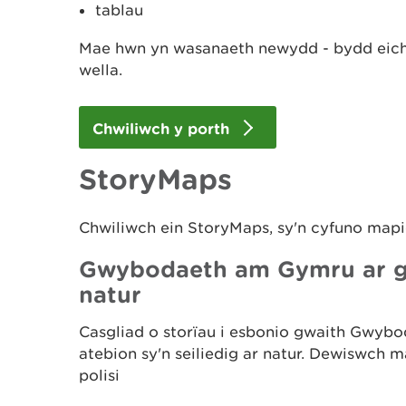
tablau
Mae hwn yn wasanaeth newydd - bydd eic
wella.
Chwiliwch y porth
StoryMaps
Chwiliwch ein StoryMaps, sy'n cyfuno map
Gwybodaeth am Gymru ar gyf
natur
Casgliad o storïau i esbonio gwaith Gwyb
atebion sy'n seiliedig ar natur. Dewiswch
polisi