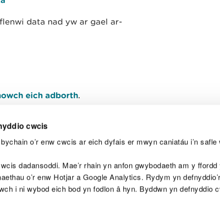
lenwi data nad yw ar gael ar-
owch eich adborth
.
nyddio cwcis
bychain o’r enw cwcis ar eich dyfais er mwyn caniatáu i’n safle 
Y
wcis dadansoddi. Mae’r rhain yn anfon gwybodaeth am y ffordd y
anaethau o’r enw Hotjar a Google Analytics. Rydym yn defnyddio
ewch i ni wybod eich bod yn fodlon â hyn. Byddwn yn defnyddio 
aeg
Map o'r safle
Hawlfraint
Preifatrwydd a 