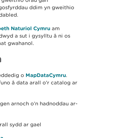
gweithio
orau
gan
ngosfyrddau ddim yn gweithio
dabled.
eth Naturiol Cymru
a
m
dwyd
a
sut
i
gysylltu
â
ni
os
mat
gwahanol.
a
eddedig o
MapDataCymru
.
uno â data arall o'r catalog ar
angen arnoch o’n hadnoddau ar-
rall sydd ar gael
ta