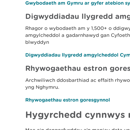
Gwybodaeth am Gymru ar gyfer atebion sy'n
Digwyddiadau llygredd am
Rhagor o wybodaeth am y 1,500+ o ddigwy
amgylcheddol a gadarnhawyd gan Cyfoeth
blwyddyn
Digwyddiadau llygredd amgylcheddol Cy
Rhywogaethau estron gore
Archwiliwch ddosbarthiad ac effaith rhyw
yng Nghymru.
Rhywogaethau estron goresgynnol
Hygyrchedd
cynnwys