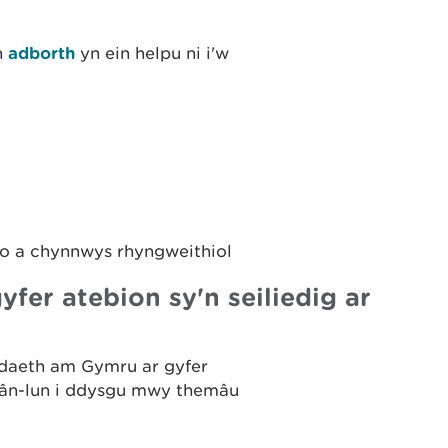
h
adborth
yn ein helpu ni i'w
io a chynnwys rhyngweithiol
er atebion sy'n seiliedig ar
odaeth am Gymru ar gyfer
 mân-lun i ddysgu mwy themâu