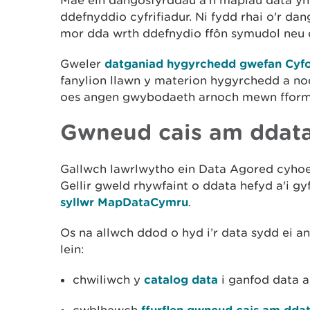
Mae
ein
dangosfyrddau
a'n
mapiau
data
yn
ddefnyddio
cyfrifiadur
. Ni fydd r
hai o'r da
mor dda w
rth ddefnydio
ffôn
symudol
neu
Gweler
datganiad hygyrchedd gwefan Cyfo
fanylion
llawn
y
materion
hygyrchedd
a
no
oes
angen
gwybodaeth
arnoch
mewn
ffor
Gwneud cais am ddat
Gallwch lawrlwytho ein Data Agored cyho
Gellir gweld rhywfaint o ddata hefyd a'i gyf
syllwr MapDataCymru
.
Os na allwch ddod o hyd i’r data sydd ei 
lein:
chwiliwch y
catalog data
i ganfod data a
ffurflen gwneud cais am dda