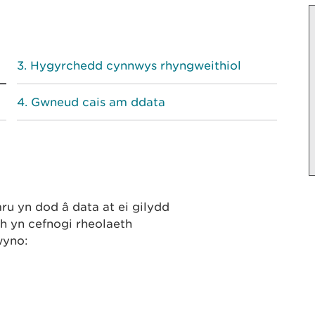
Hygyrchedd cynnwys rhyngweithiol
Gwneud cais am ddata
 yn dod â data at ei gilydd
h yn cefnogi rheolaeth
wyno: