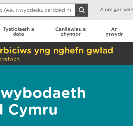
A oes gan saf
Tystiolaeth a
Canllawiau a
Ar
data
chyngor
grwydr
rbiciws yng nghefn gwlad
ogelwch.
Gwybodaeth
l Cymru