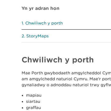
Yn yr adran hon
Chwiliwch y porth
StoryMaps
Chwiliwch y porth
Mae Porth gwybodaeth amgylcheddol Cymru
am amgylchedd naturiol Cymru. Mae'r port
gynaliadwy o adnoddau naturiol trwy gyfl
mapiau
siartau
graffau