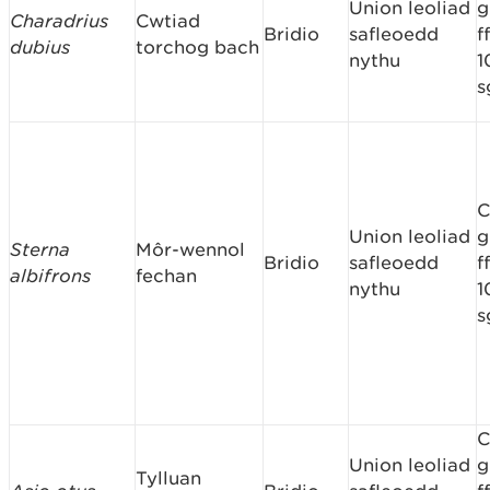
Union leoliad
g
Charadrius
Cwtiad
Bridio
safleoedd
f
dubius
torchog bach
nythu
1
s
C
Union leoliad
g
Sterna
Môr-wennol
Bridio
safleoedd
f
albifrons
fechan
nythu
1
s
C
Union leoliad
g
Tylluan