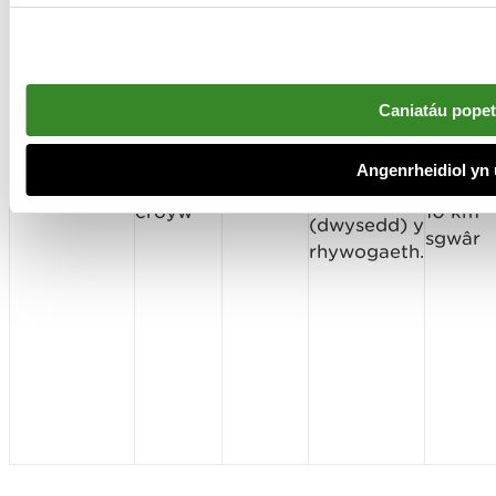
Caniatáu pope
Union
Cyfeirn
leoliad a
Misglen
grid 2
Margaritifera
Llawn
chofnodion
Angenrheidiol yn 
dŵr
ffigur n
margaritifera
dwf
o niferoedd
croyw
10 km
(dwysedd) y
sgwâr
rhywogaeth.