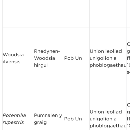
C
Rhedynen-
Union leoliad
g
Woodsia
Woodsia
Pob Un
unigolion a
f
ilvensis
hirgul
phoblogaethau
1
s
C
Union leoliad
g
Potentilla
Pumnalen y
Pob Un
unigolion a
f
rupestris
graig
phoblogaethau
1