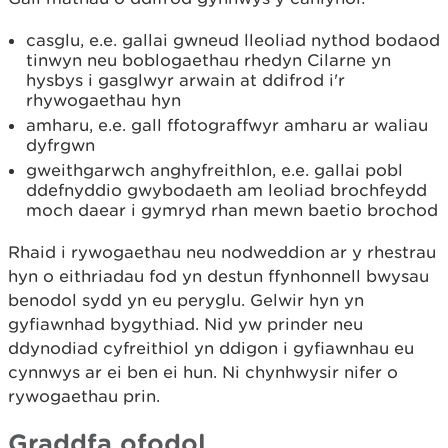
casglu, e.e. gallai gwneud lleoliad nythod bodaod
tinwyn neu boblogaethau rhedyn Cilarne yn
hysbys i gasglwyr arwain at ddifrod i'r
rhywogaethau hyn
amharu, e.e. gall ffotograffwyr amharu ar waliau
dyfrgwn
gweithgarwch anghyfreithlon, e.e. gallai pobl
ddefnyddio gwybodaeth am leoliad brochfeydd
moch daear i gymryd rhan mewn baetio brochod
Rhaid i rywogaethau neu nodweddion ar y rhestrau
hyn o eithriadau fod yn destun ffynhonnell bwysau
benodol sydd yn eu peryglu. Gelwir hyn yn
gyfiawnhad bygythiad. Nid yw prinder neu
ddynodiad cyfreithiol yn ddigon i gyfiawnhau eu
cynnwys ar ei ben ei hun. Ni chynhwysir nifer o
rywogaethau prin.
Graddfa ofodol