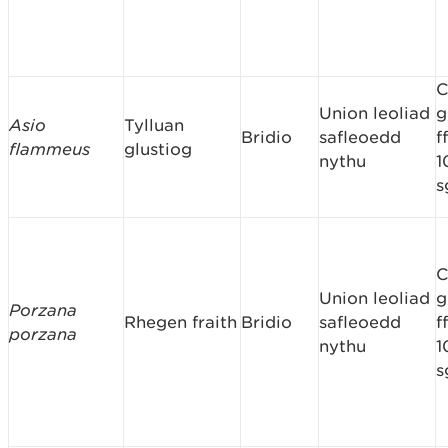
C
Union leoliad
g
Asio
Tylluan
Bridio
safleoedd
f
flammeus
glustiog
nythu
1
s
C
Union leoliad
g
Porzana
Rhegen fraith
Bridio
safleoedd
f
porzana
nythu
1
s