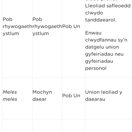
Lleoliad safleoedd
clwydo
Pob
Pob
tanddaearol.
rhywogaeth
rhywogaeth
Pob Un
Enwau
ystlum
ystlum
clwydfannau sy’n
datgelu union
gyfeiriadau neu
gyfeiriadau
personol
Meles
Mochyn
Union leoliad y
Pob Un
meles
daear
daearau