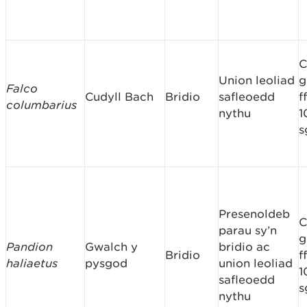
C
Union leoliad
g
Falco
Cudyll Bach
Bridio
safleoedd
f
columbarius
nythu
1
s
Presenoldeb
C
parau sy’n
g
Pandion
Gwalch y
bridio ac
Bridio
f
haliaetus
pysgod
union leoliad
1
safleoedd
s
nythu