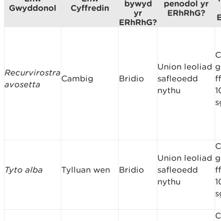
bywyd
penodol yr
Gwyddonol
Cyffredin
yr
ERhRhG?
ERhRhG?
C
Union leoliad
g
Recurvirostra
Cambig
Bridio
safleoedd
f
avosetta
nythu
1
s
C
Union leoliad
g
Tyto alba
Tylluan wen
Bridio
safleoedd
f
nythu
1
s
C