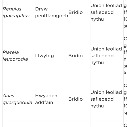
Union leoliad
g
Regulus
Dryw
Bridio
safleoedd
f
ignicapillus
penfflamgoch
nythu
1
s
C
g
Union leoliad
Platela
f
Llwybig
Bridio
safleoedd
leucorodia
n
nythu
s
C
Union leoliad
g
Anas
Hwyaden
Bridio
safleoedd
f
querquedula
addfain
nythu
1
s
C