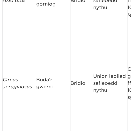
Asio otus
Bridio
safleoedd
f
gorniog
nythu
1
s
C
Union leoliad
g
Circus
Boda'r
Bridio
safleoedd
f
aeruginosus
gwerni
nythu
1
s