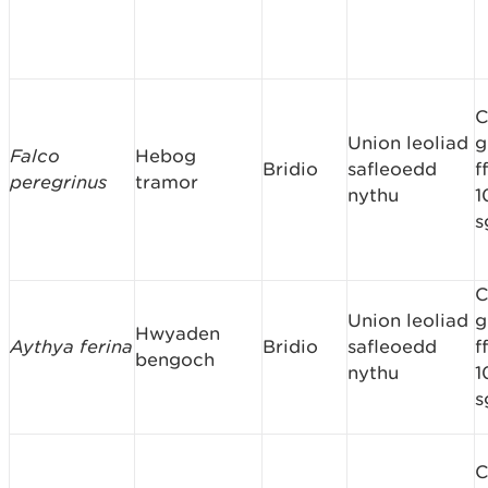
C
Union leoliad
g
Falco
Hebog
Bridio
safleoedd
f
peregrinus
tramor
nythu
1
s
C
Union leoliad
g
Hwyaden
Aythya ferina
Bridio
safleoedd
f
bengoch
nythu
1
s
C