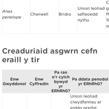
C
Union leoliad
g
Anas
Chwiwell
Bridio
safleoedd
f
penelope
nythu
1
s
Creaduriaid asgwrn cefn
eraill y tir
Pa ran
o’r cylch
Enw
Enw
Pa ddata penodol
bywyd
Gwyddonol
Cyffredin
yr ERhRhG?
yr
ERhRhG?
Union leoliad
clwydfannau ar
eiddo preifat.