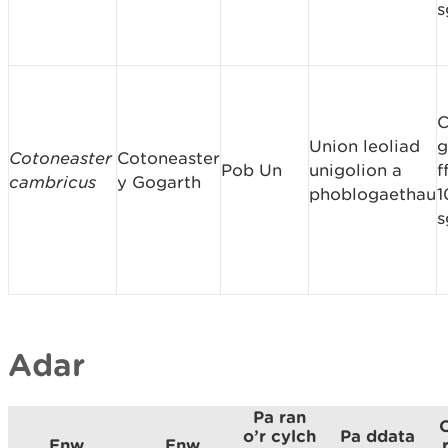
s
C
Union leoliad
g
Cotoneaster
Cotoneaster
Pob Un
unigolion a
f
cambricus
y Gogarth
phoblogaethau
1
s
Adar
Pa ran
o’r cylch
Pa ddata
Enw
Enw