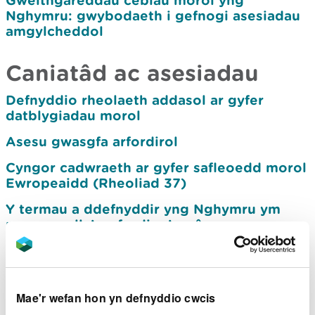
Gweithgareddau ceblau morol yng
Nghymru: gwybodaeth i gefnogi asesiadau
amgylcheddol
Caniatâd ac asesiadau
Defnyddio rheolaeth addasol ar gyfer
datblygiadau morol
Asesu gwasgfa arfordirol
Cyngor cadwraeth ar gyfer safleoedd morol
Ewropeaidd (Rheoliad 37)
Y termau a ddefnyddir yng Nghymru ym
maes gwella’r arfordir a’r môr
Cynllunio prosiectau adfer morol ac
arfordirol
Egwyddorion craidd ar gyfer cynnwys
Mae'r wefan hon yn defnyddio cwcis
gwaith adfer neu wella mewn cais am