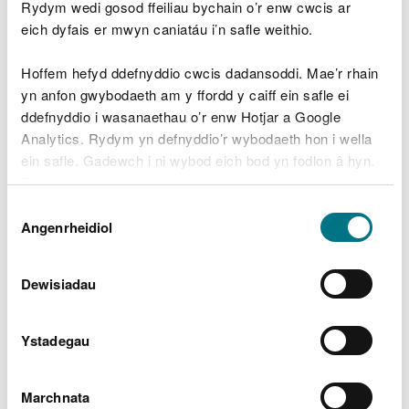
Rydym wedi gosod ffeiliau bychain o’r enw cwcis ar
ddatblygiad morol neu arfordirol
eich dyfais er mwyn caniatáu i’n safle weithio.
Trwyddedu morol
Hoffem hefyd ddefnyddio cwcis dadansoddi. Mae’r rhain
Derbynyddion
yn anfon gwybodaeth am y ffordd y caiff ein safle ei
ddefnyddio i wasanaethau o’r enw Hotjar a Google
Arolygon adar ar y môr ar gyfer
Analytics. Rydym yn defnyddio’r wybodaeth hon i wella
datblygiadau morol: pryd y mae angen i chi
ein safle. Gadewch i ni wybod eich bod yn fodlon â hyn.
gynnal arolwg
Byddwn yn defnyddio cwci i gadw eich dewis.
Asesiadau cynefinoedd benthig ar gyfer
Dewis
Gellir
darllen mwy am ein cwcis
cyn i chi ddewis.
datblygiadau morol
Angenrheidiol
Caniatâd
Llamhidyddion yr harbwr: asesu effaith sŵn
tanddwr ar eu hymddygiad
Dewisiadau
Marwolaethau posibl ymysg mamaliaid
morol yn sgil datblygiadau morol mewn
Ystadegau
ardaloedd cadwraeth arbennig
Unedau rheoli mamaliaid morol mewn
Marchnata