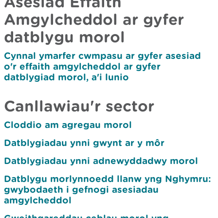
Asesiad Effaith
Amgylcheddol ar gyfer
datblygu morol
Cynnal ymarfer cwmpasu ar gyfer asesiad
o'r effaith amgylcheddol ar gyfer
datblygiad morol, a'i lunio
Canllawiau'r sector
Cloddio am agregau morol
Datblygiadau ynni gwynt ar y môr
Datblygiadau ynni adnewyddadwy morol
Datblygu morlynnoedd llanw yng Nghymru:
gwybodaeth i gefnogi asesiadau
amgylcheddol