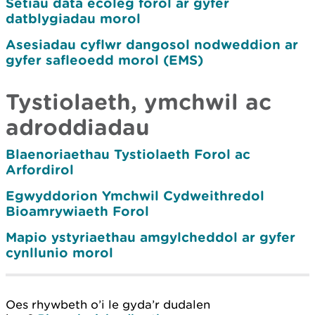
Setiau data ecoleg forol ar gyfer
datblygiadau morol
Asesiadau cyflwr dangosol nodweddion ar
gyfer safleoedd morol (EMS)
Tystiolaeth, ymchwil ac
adroddiadau
Blaenoriaethau Tystiolaeth Forol ac
Arfordirol
Egwyddorion Ymchwil Cydweithredol
Bioamrywiaeth Forol
Mapio ystyriaethau amgylcheddol ar gyfer
cynllunio morol
Oes rhywbeth o’i le gyda’r dudalen