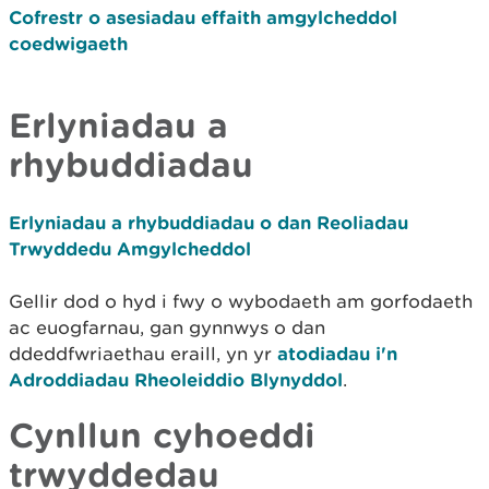
Cofrestr o asesiadau effaith amgylcheddol
coedwigaeth
Erlyniadau a
rhybuddiadau
Erlyniadau a rhybuddiadau o dan Reoliadau
Trwyddedu Amgylcheddol
Gellir dod o hyd i fwy o wybodaeth am gorfodaeth
ac euogfarnau, gan gynnwys o dan
ddeddfwriaethau eraill, yn yr
atodiadau i'n
Adroddiadau Rheoleiddio Blynyddol
.
Cynllun cyhoeddi
trwyddedau