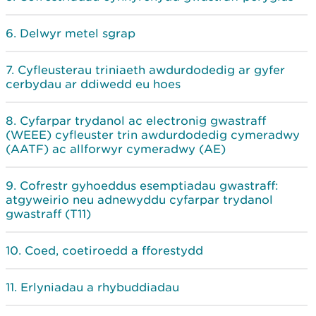
Delwyr metel sgrap
Cyfleusterau triniaeth awdurdodedig ar gyfer
cerbydau ar ddiwedd eu hoes
Cyfarpar trydanol ac electronig gwastraff
(WEEE) cyfleuster trin awdurdodedig cymeradwy
(AATF) ac allforwyr cymeradwy (AE)
Cofrestr gyhoeddus esemptiadau gwastraff:
atgyweirio neu adnewyddu cyfarpar trydanol
gwastraff (T11)
Coed, coetiroedd a fforestydd
Erlyniadau a rhybuddiadau