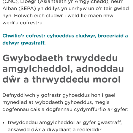
(CNC), Lloegr (Asiantaeth yr Amgylchedd), neu'r
Alban (SEPA) yn ddilys yn unrhyw un o'r tair gwlad
hyn. Holwch eich cludwr i weld lle maen nhw
wedi'u cofrestru.
Chwilio'r cofrestr cyhoeddus cludwyr, broceriaid a
delwyr gwastraff.
Gwybodaeth trwyddedu
amgylcheddol, adnoddau
dŵr a thrwyddedu morol
Defnyddiwch y gofrestr gyhoeddus hon i gael
mynediad at wybodaeth gyhoeddus, megis
dogfennau cais a dogfennau cydymffurfio ar gyfer:
trwyddedau amgylcheddol ar gyfer gwastraff,
ansawdd dŵr a diwydiant a reoleiddir