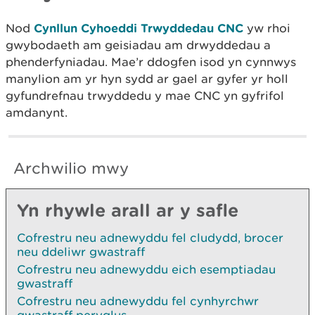
Nod
Cynllun Cyhoeddi Trwyddedau CNC
yw rhoi
gwybodaeth am geisiadau am drwyddedau a
phenderfyniadau. Mae’r ddogfen isod yn cynnwys
manylion am yr hyn sydd ar gael ar gyfer yr holl
gyfundrefnau trwyddedu y mae CNC yn gyfrifol
amdanynt.
Archwilio mwy
Yn rhywle arall ar y safle
Cofrestru neu adnewyddu fel cludydd, brocer
neu ddeliwr gwastraff
Cofrestru neu adnewyddu eich esemptiadau
gwastraff
Cofrestru neu adnewyddu fel cynhyrchwr