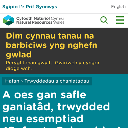
Sgipio I’r Prif Gynnwys
English
Dim cynnau tanau na
barbiciws yng nghefn
gwlad
Perygl tanau gwyllt. Gwiriwch y cyngor
diogelwch.
Hafan
Trwyddedau a chaniatadau
>
A oes gan safle
ganiatâd, trwydded
neu esemptiad