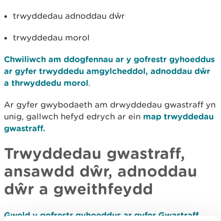
trwyddedau adnoddau dŵr
trwyddedau morol
​Chwiliwch am ddogfennau ar y gofrestr gyhoeddus
ar gyfer trwyddedu amgylcheddol, adnoddau dŵr
a thrwyddedu morol
.
Ar gyfer gwybodaeth am drwyddedau gwastraff yn
unig, gallwch hefyd edrych ar ein
map trwyddedau
gwastraff.
Trwyddedau gwastraff,
ansawdd dŵr, adnoddau
dŵr a gweithfeydd
Gweld y gofrestr gyhoeddus ar gyfer Gwastraff,