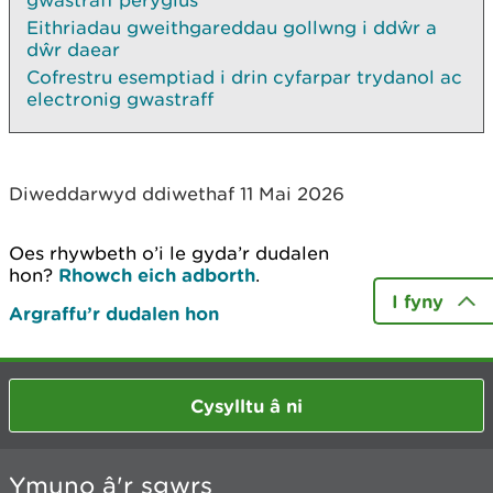
gwastraff peryglus
Eithriadau gweithgareddau gollwng i ddŵr a
dŵr daear
Cofrestru esemptiad i drin cyfarpar trydanol ac
electronig gwastraff
Diweddarwyd ddiwethaf 11 Mai 2026
Oes rhywbeth o’i le gyda’r dudalen
hon?
Rhowch eich adborth
.
I fyny
Argraffu’r dudalen hon
Cysylltu â ni
Ymuno â'r sgwrs