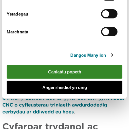
Delwyr metel sgrap
Ystadegau
Gweler y daenlen am gofrestr gyhoeddus CNC o
Marchnata
ddelwyr metel sgrap yng Nghymru
.
Cyfleusterau triniaeth
Dangos Manylion
awdurdodedig ar gyfer
cerbydau ar ddiwedd eu
Caniatáu popeth
hoes
Angenrheidiol yn unig
Gweler y daenlen isod ar gyfer cofrestr gyhoeddus
CNC o cyfleusterau triniaeth awdurdodedig
cerbydau ar ddiwedd eu hoes
.
Cyfarpar trydanol ac