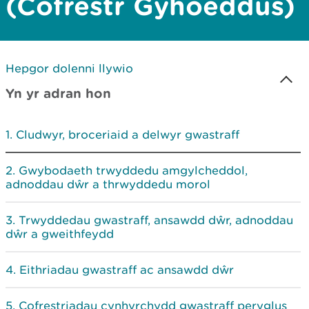
(Cofrestr Gyhoeddus)
Hepgor dolenni llywio
Yn yr adran hon
Cludwyr, broceriaid a delwyr gwastraff
Gwybodaeth trwyddedu amgylcheddol,
adnoddau dŵr a thrwyddedu morol
Trwyddedau gwastraff, ansawdd dŵr, adnoddau
dŵr a gweithfeydd
Eithriadau gwastraff ac ansawdd dŵr
Cofrestriadau cynhyrchydd gwastraff peryglus