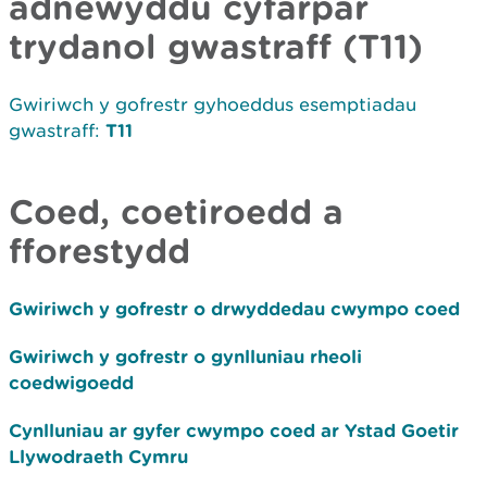
adnewyddu cyfarpar
trydanol gwastraff (T11)
Gwiriwch y gofrestr gyhoeddus esemptiadau
gwastraff:
T11
Coed, coetiroedd a
fforestydd
Gwiriwch y gofrestr o drwyddedau cwympo coed
Gwiriwch y gofrestr o gynlluniau rheoli
coedwigoedd
Cynlluniau ar gyfer cwympo coed ar Ystad Goetir
Llywodraeth Cymru