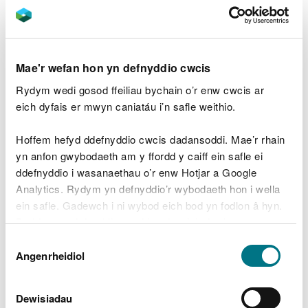
Ansawdd Dŵr, Adnoddau Dwr a Gweithfeydd
Eithriadau gwastraff ac
Mae'r wefan hon yn defnyddio cwcis
ansawdd dŵr
Rydym wedi gosod ffeiliau bychain o’r enw cwcis ar
eich dyfais er mwyn caniatáu i’n safle weithio.
Gweld y gofrestr gyhoeddus ar gyfer eithriadau
gwastraff ac ansawdd dŵr
.
Hoffem hefyd ddefnyddio cwcis dadansoddi. Mae’r rhain
yn anfon gwybodaeth am y ffordd y caiff ein safle ei
ddefnyddio i wasanaethau o’r enw Hotjar a Google
Cofrestriadau
Analytics. Rydym yn defnyddio’r wybodaeth hon i wella
ein safle. Gadewch i ni wybod eich bod yn fodlon â hyn.
cynhyrchydd gwastraff
Byddwn yn defnyddio cwci i gadw eich dewis.
peryglus
Dewis
Gellir
darllen mwy am ein cwcis
cyn i chi ddewis.
Angenrheidiol
Caniatâd
Gweld y gofrestr gyhoeddus Cynhyrchydd
Gwastraff Peryglus
.
Dewisiadau