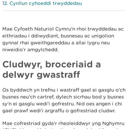
Cynllun cyhoeddi trwyddedau
Mae Cyfoeth Naturiol Cymru’n rhoi trwyddedau ac
eithriadau i ddiwydiant, busnesau ac unigolion
gynnal rhai gweithgareddau a allai lygru neu
niweidio’r amgylchedd.
Cludwyr, broceriaid a
delwyr gwastraff
Os byddwch yn trefnu i wastraff gael ei gasglu o'ch
busnes neu'ch cartref, dylech sicrhau bod y busnes
sy'n ei gasglu wedi'i gofrestru. Nid oes angen i chi
gael prawf wedi'i argraffu o gofrestriad cludwr.
Mae cofrestriad gyda'r rheoleiddwyr yng Nghymru