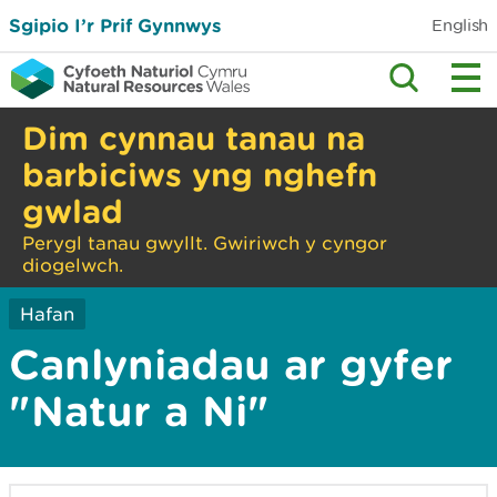
Sgipio I’r Prif Gynnwys
English
Dim cynnau tanau na
barbiciws yng nghefn
gwlad
Perygl tanau gwyllt. Gwiriwch y cyngor
diogelwch.
Hafan
Canlyniadau ar gyfer
"Natur a Ni"