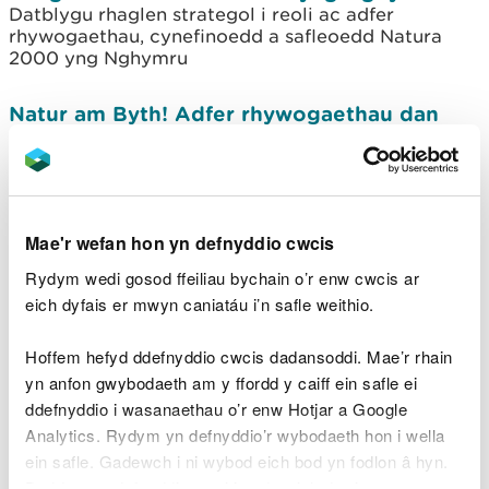
Datblygu rhaglen strategol i reoli ac adfer
rhywogaethau, cynefinoedd a safleoedd Natura
2000 yng Nghymru
Natur am Byth! Adfer rhywogaethau dan
fygythiad yng Nghymru
De Ddwyrain Cymru
Coetiroedd, coedwigoedd a Gwarchodfeydd Natur
Cenedlaethol gyda chyfleusterau i ymwelwyr yn Ne
Mae'r wefan hon yn defnyddio cwcis
Ddwyrain Cymru
Rydym wedi gosod ffeiliau bychain o’r enw cwcis ar
eich dyfais er mwyn caniatáu i’n safle weithio.
De Orllewin Cymru
Coetiroedd, coedwigoedd a Gwarchodfeydd Natur
Hoffem hefyd ddefnyddio cwcis dadansoddi. Mae’r rhain
Cenedlaethol gyda chyfleusterau i ymwelwyr yn Ne
yn anfon gwybodaeth am y ffordd y caiff ein safle ei
Orllewin Cymru
ddefnyddio i wasanaethau o’r enw Hotjar a Google
Analytics. Rydym yn defnyddio’r wybodaeth hon i wella
Rhwydweithiau Natur - gwybodaeth ar
ein safle. Gadewch i ni wybod eich bod yn fodlon â hyn.
brosiectau natur
Byddwn yn defnyddio cwci i gadw eich dewis.