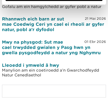
Cyfoeth Naturiol Cymru
Gofalu am ein hamgylchedd ar gyfer pobl a natur
Rhannwch eich barn ar sut
21 Mai 2026
mae Coedwig Ceri yn cael ei rheoli ar gyfer
natur, pobl a'r dyfodol
Mwy na physgod: Sut mae
01 Ebr 2026
cael trwydded gwialen y Pasg hwn yn
gwella pysgodfeydd a natur yng Nghymru
Lleoedd i ymweld â hwy
Manylion am ein coetiroedd a’n Gwarchodfeydd
Natur Cenedlaethol