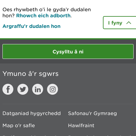
Oes rhywbeth o’i le gyda’r dudalen
hon?
Rhowch eich adborth
.
I fyny
Argraffu’r dudalen hon
Cysylltu â ni
Ymuno â'r sgwrs
Datganiad hygyrchedd
Safonau'r Gymraeg
Map o'r safle
Hawlfraint