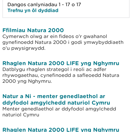
Dangos canlyniadau 1 - 17 o 17
Trefnu yn ôl dyddiad
Ffilmiau Natura 2000
Cymerwch olwg ar ein fideos o'r gwahanol
gynefinoedd Natura 2000 i godi ymwybyddiaeth
o'u pwysigrwydd.
Rhaglen Natura 2000 LIFE yng Nghymru
Datblygu rhaglen strategol i reoli ac adfer
rhywogaethau, cynefinoedd a safleoedd Natura
2000 yng Nghymru.
Natur a Ni - menter genedlaethol ar
ddyfodol amgylchedd naturiol Cymru
Menter genedlaethol ar ddyfodol amgylchedd
naturiol Cymru
Rhaglen Natura 2000 LIFE yng Nghymru