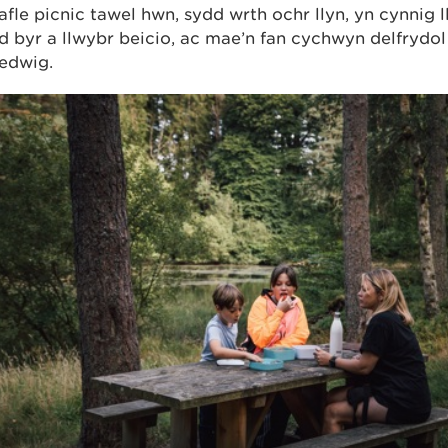
afle picnic tawel hwn, sydd wrth ochr llyn, yn cynnig 
 byr a llwybr beicio, ac mae’n fan cychwyn delfrydol 
oedwig.