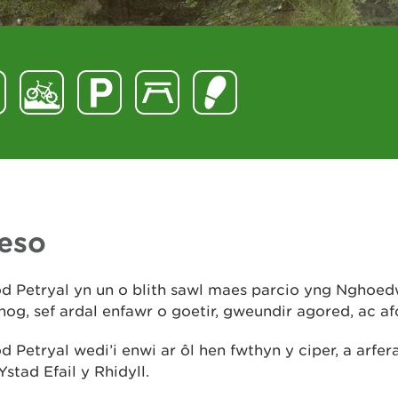
eso
d Petryal yn un o blith sawl maes parcio yng Nghoed
og, sef ardal enfawr o goetir, gweundir agored, ac a
 Petryal wedi’i enwi ar ôl hen fwthyn y ciper, a arfer
Ystad Efail y Rhidyll.