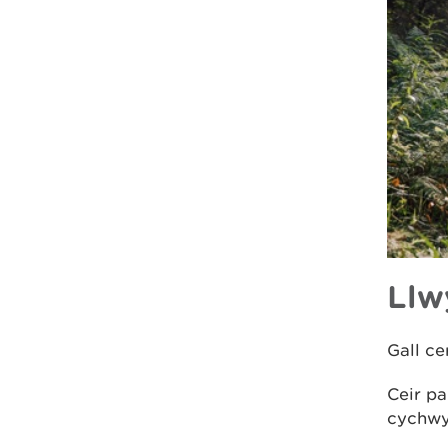
Llw
Gall ce
Ceir pa
cychwyn