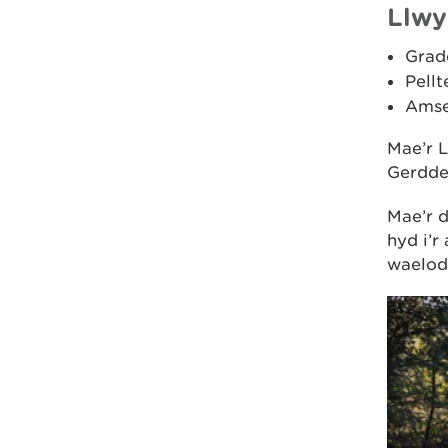
Llwy
Grad
Pellt
Amse
Mae’r L
Gerdde
Mae’r d
hyd i’r
waelod