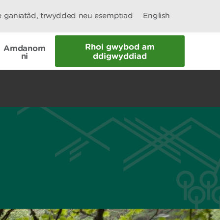
le ganiatâd, trwydded neu esemptiad
English
Rhoi gwybod am
Amdanom
ni
ddigwyddiad