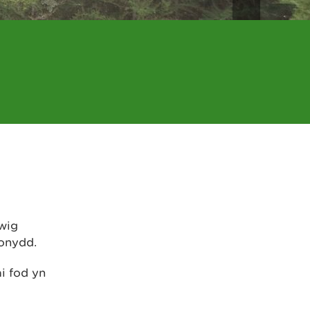
wig
fonydd.
ai fod yn