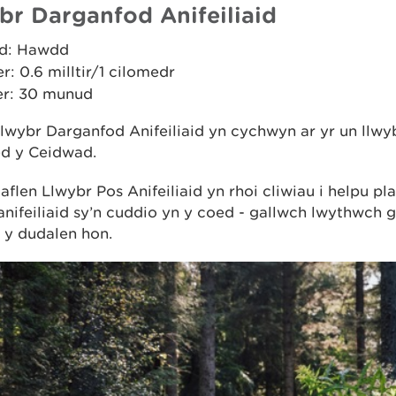
br Darganfod Anifeiliaid
d: Hawdd
er: 0.6 milltir/1 cilomedr
r: 30 munud
lwybr Darganfod Anifeiliaid yn cychwyn ar yr un llwy
d y Ceidwad.
aflen Llwybr Pos Anifeiliaid yn rhoi cliwiau i helpu pl
 anifeiliaid sy’n cuddio yn y coed - gallwch lwythwch g
 y dudalen hon.