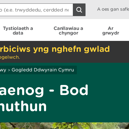
A oes gan saf
Tystiolaeth a
Canllawiau a
Ar
data
chyngor
grwydr
rbiciws yng nghefn gwlad
ogelwch.
hwy
Gogledd Ddwyrain Cymru
>
aenog - Bod
Rhuthun