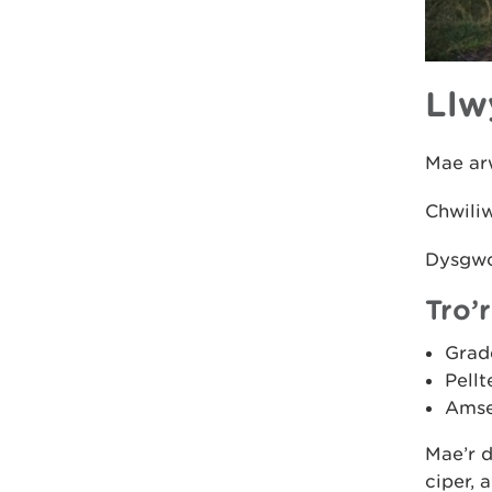
Llw
Mae arw
Chwili
Dysgwc
Tro’
Grad
Pellt
Amse
Mae’r d
ciper, a