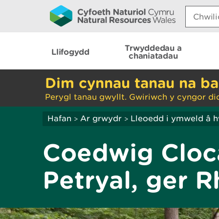
Search:
Trwyddedau a
Llifogydd
chaniatadau
Dim cynnau tanau na ba
Perygl tanau gwyllt. Gwiriwch y cyngor di
Hafan
Ar grwydr
Lleoedd i ymweld â 
>
>
Coedwig Cloc
Petryal, ger 