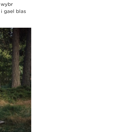
llwybr
i gael blas