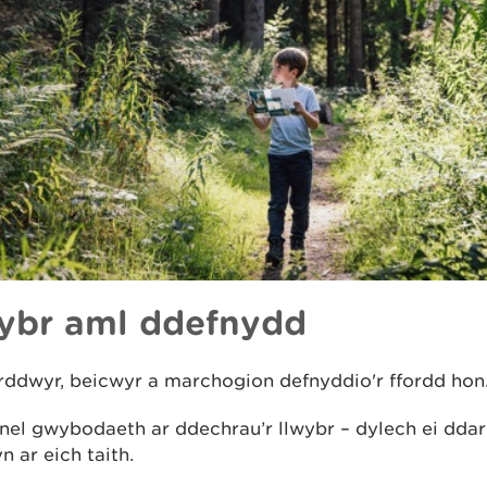
ybr aml ddefnydd
rddwyr, beicwyr a marchogion defnyddio'r ffordd hon
nel gwybodaeth ar ddechrau’r llwybr – dylech ei ddar
 ar eich taith.