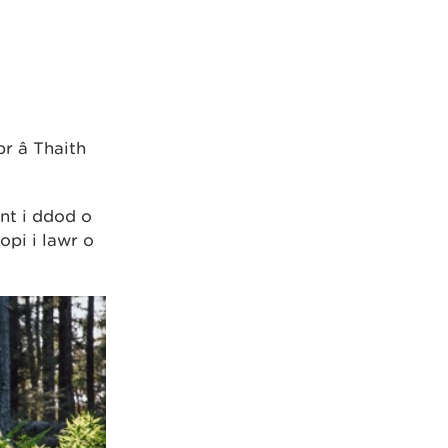
br â Thaith
ant i ddod o
opi i lawr o