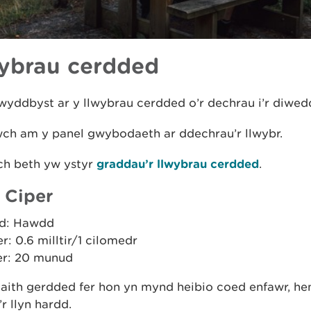
ybrau cerdded
yddbyst ar y llwybrau cerdded o’r dechrau i’r diwed
wch am y panel gwybodaeth ar ddechrau’r llwybr.
h beth yw ystyr
graddau’r llwybrau cerdded
.
r Ciper
d: Hawdd
er: 0.6 milltir/1 cilomedr
r: 20 munud
aith gerdded fer hon yn mynd heibio coed enfawr, he
’r llyn hardd.