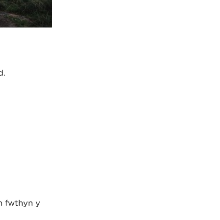
d.
n fwthyn y