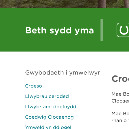
Beth sydd yma
Gwybodaeth i ymwelwyr
Cro
Croeso
Mae Bo
Llwybrau cerdded
Clocaen
Llwybr aml ddefnydd
Mae Bod
Coedwig Clocaenog
rhan o 
Ymweld yn ddiogel