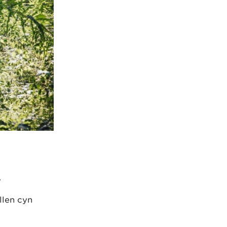
.
llen cyn