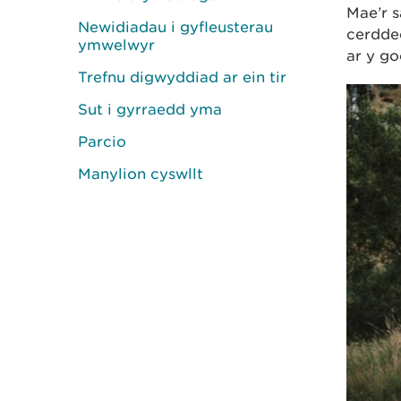
Mae’r s
Newidiadau i gyfleusterau
cerdded
ymwelwyr
ar y g
Trefnu digwyddiad ar ein tir
Sut i gyrraedd yma
Parcio
Manylion cyswllt