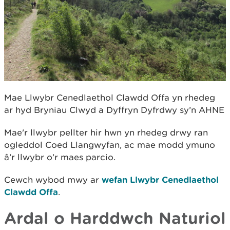
Mae Llwybr Cenedlaethol Clawdd Offa yn rhedeg
ar hyd Bryniau Clwyd a Dyffryn Dyfrdwy sy’n AHNE
Mae'r llwybr pellter hir hwn yn rhedeg drwy ran
ogleddol Coed Llangwyfan, ac mae modd ymuno
â’r llwybr o’r maes parcio.
Cewch wybod mwy ar
wefan Llwybr Cenedlaethol
Clawdd Offa
.
Ardal o Harddwch Naturiol