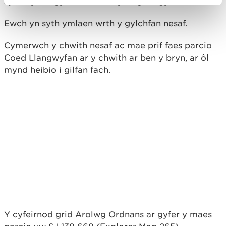
sy’n mynd i gyfeiriad Llandyrnog o’r gylchfan.
Ewch yn syth ymlaen wrth y gylchfan nesaf.
Cymerwch y chwith nesaf ac mae prif faes parcio
Coed Llangwyfan ar y chwith ar ben y bryn, ar ôl
mynd heibio i gilfan fach.
Y cyfeirnod grid Arolwg Ordnans ar gyfer y maes