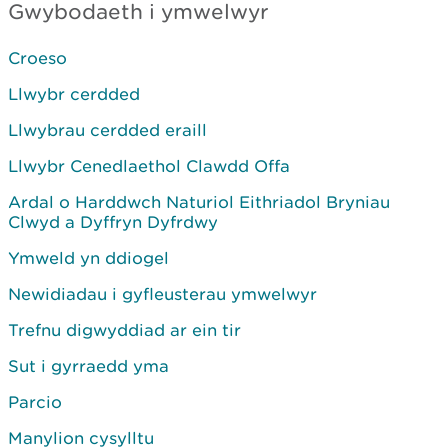
Gwybodaeth i ymwelwyr
Croeso
Llwybr cerdded
Llwybrau cerdded eraill
Llwybr Cenedlaethol Clawdd Offa
Ardal o Harddwch Naturiol Eithriadol Bryniau
Clwyd a Dyffryn Dyfrdwy
Ymweld yn ddiogel
Newidiadau i gyfleusterau ymwelwyr
Trefnu digwyddiad ar ein tir
Sut i gyrraedd yma
Parcio
Manylion cysylltu