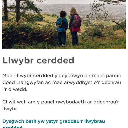
Llwybr cerdded
Mae’r llwybr cerdded yn cychwyn o’r maes parcio
Coed Llangwyfan ac mae arwyddbyst o’r dechrau
i’r diwedd.
Chwiliwch am y panel gwybodaeth ar ddechrau’r
llwybr.
Dysgwch beth yw ystyr graddau’r llwybrau
cerdded.