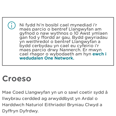
Ni fydd hi’n bosibl cael mynediad i'r
maes parcio o bentref Llangwyfan am
gyfnod o naw wythnos o 10 Awst ymlaen
gan fod y ffordd ar gau. Bydd gwyriadau
yn weithredol o bentref Llangwyfan a
bydd cerbydau yn cael eu cyfeirio i'r
maes parcio drwy Nannerch. Er mwyn
cael rhagor o wybodaeth am hyn
ewch i
wedudalen One Network.
Croeso
Mae Coed Llangwyfan yn un o sawl coetir sydd â
llwybrau cerdded ag arwyddbyst yn Ardal o
Harddwch Naturiol Eithriadol Bryniau Clwyd a
Dyffryn Dyfrdwy.