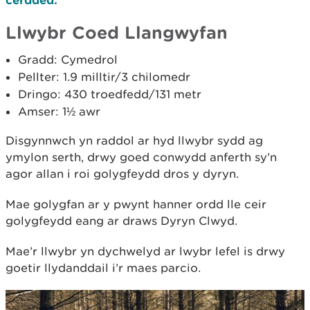
Llwybr Coed Llangwyfan
Gradd: Cymedrol
Pellter: 1.9 milltir/3 chilomedr
Dringo: 430 troedfedd/131 metr
Amser: 1½ awr
Disgynnwch yn raddol ar hyd llwybr sydd ag
ymylon serth, drwy goed conwydd anferth sy’n
agor allan i roi golygfeydd dros y dyryn.
Mae golygfan ar y pwynt hanner ordd lle ceir
golygfeydd eang ar draws Dyryn Clwyd.
Mae’r llwybr yn dychwelyd ar lwybr lefel is drwy
goetir llydanddail i’r maes parcio.