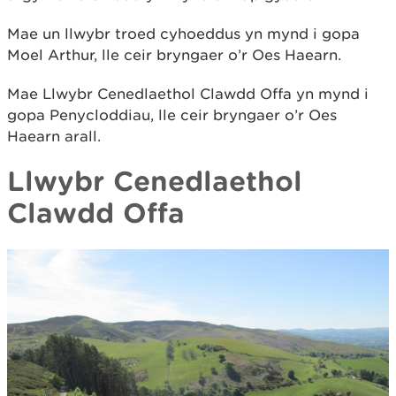
Mae un llwybr troed cyhoeddus yn mynd i gopa
Moel Arthur, lle ceir bryngaer o’r Oes Haearn.
Mae Llwybr Cenedlaethol Clawdd Offa yn mynd i
gopa Penycloddiau, lle ceir bryngaer o’r Oes
Haearn arall.
Llwybr Cenedlaethol
Clawdd Offa