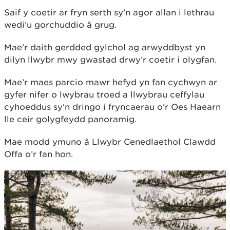
Saif y coetir ar fryn serth sy’n agor allan i lethrau
wedi’u gorchuddio â grug.
Mae'r daith gerdded gylchol ag arwyddbyst yn
dilyn llwybr mwy gwastad drwy’r coetir i olygfan.
Mae’r maes parcio mawr hefyd yn fan cychwyn ar
gyfer nifer o lwybrau troed a llwybrau ceffylau
cyhoeddus sy'n dringo i fryncaerau o’r Oes Haearn
lle ceir golygfeydd panoramig.
Mae modd ymuno â Llwybr Cenedlaethol Clawdd
Offa o’r fan hon.