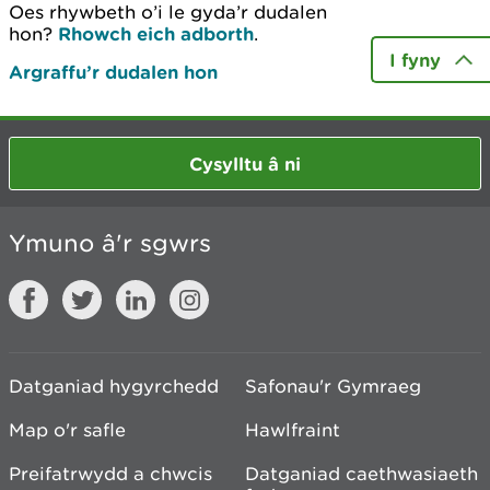
Oes rhywbeth o’i le gyda’r dudalen
hon?
Rhowch eich adborth
.
I fyny
Argraffu’r dudalen hon
Cysylltu â ni
Ymuno â'r sgwrs
Datganiad hygyrchedd
Safonau'r Gymraeg
Map o'r safle
Hawlfraint
Preifatrwydd a chwcis
Datganiad caethwasiaeth