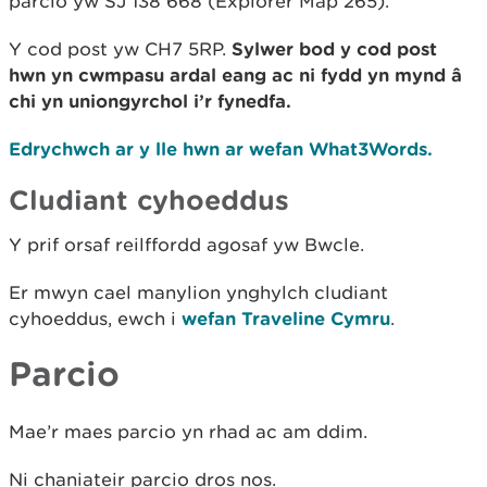
parcio yw SJ 138 668 (Explorer Map 265).
Y cod post yw CH7 5RP.
Sylwer bod y cod post
hwn yn cwmpasu ardal eang ac ni fydd yn mynd â
chi yn uniongyrchol i’r fynedfa.
Edrychwch ar y lle hwn ar wefan What3Words.
Cludiant cyhoeddus
Y prif orsaf reilffordd agosaf yw Bwcle.
Er mwyn cael manylion ynghylch cludiant
cyhoeddus, ewch i
wefan Traveline Cymru
.
Parcio
Mae’r maes parcio yn rhad ac am ddim.
Ni chaniateir parcio dros nos.