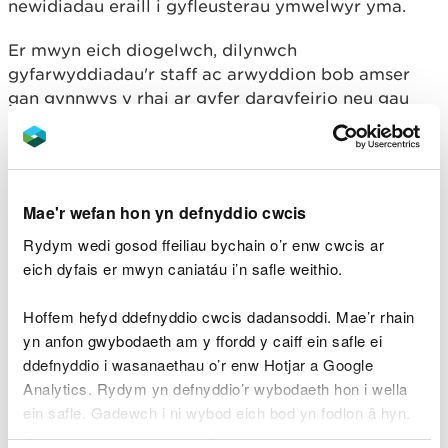
newidiadau eraill i gyfleusterau ymwelwyr yma.
Er mwyn eich diogelwch, dilynwch
gyfarwyddiadau'r staff ac arwyddion bob amser
gan gynnwys y rhai ar gyfer dargyfeirio neu gau
llwybrau.
Mae'n bosibl y bydd angen i ni ddargyfeirio neu
gau llwybrau wrth i ni wneud gwaith cynnal a
Mae'r wefan hon yn defnyddio cwcis
chadw neu gynnal gweithrediadau eraill ac mae'n
bosibl y bydd angen i ni gau cyfleusterau
Rydym wedi gosod ffeiliau bychain o’r enw cwcis ar
ymwelwyr eraill dros dro.
eich dyfais er mwyn caniatáu i’n safle weithio.
Mewn tywydd eithafol, mae'n bosibl y byddwn yn
Hoffem hefyd ddefnyddio cwcis dadansoddi. Mae’r rhain
cau cyfleusterau ar fyr rybudd oherwydd y risg o
yn anfon gwybodaeth am y ffordd y caiff ein safle ei
anafiadau i ymwelwyr a staff.
ddefnyddio i wasanaethau o’r enw Hotjar a Google
Analytics. Rydym yn defnyddio’r wybodaeth hon i wella
Trefnu digwyddiad ar ein
ein safle. Gadewch i ni wybod eich bod yn fodlon â hyn.
tir
Byddwn yn defnyddio cwci i gadw eich dewis.