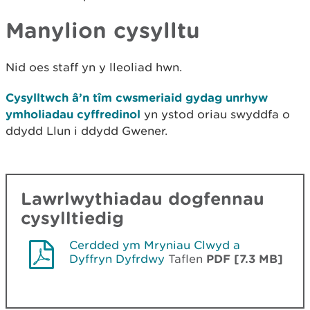
Manylion cysylltu
Nid oes staff yn y lleoliad hwn.
Cysylltwch â’n tîm cwsmeriaid gydag unrhyw
ymholiadau cyffredinol
yn ystod oriau swyddfa o
ddydd Llun i ddydd Gwener.
Lawrlwythiadau dogfennau
cysylltiedig
Cerdded ym Mryniau Clwyd a
Dyffryn Dyfrdwy
Taflen
PDF [7.3 MB]