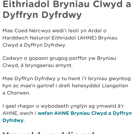
Eithriadol Bryniau Clwyd a
Dyffryn Dyfrdwy
Mae Coed Nercwys wedi’i leoli yn Ardal o
Harddwch Naturiol Eithriadol (AHNE) Bryniau
Clwyd a Dyffryn Dyfrdwy.
Cadwyn o gopaon grugog porffor yw Bryniau
Clwyd, â bryngaerau arnynt.
Mae Dyffryn Dyfrdwy y tu hwnt i'r bryniau gwyntog
hyn ac mae'n gartref i drefi hanesyddol Llangollen
a Chorwen.
I gael rhagor o wybodaeth ynglŷn ag ymweld â'r
AHNE, ewch i
wefan AHNE Bryniau Clwyd a Dyffryn
Dyfrdwy
.