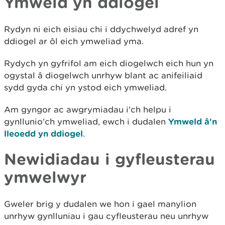
Ymweld yn ddiogel
Rydyn ni eich eisiau chi i ddychwelyd adref yn
ddiogel ar ôl eich ymweliad yma.
Rydych yn gyfrifol am eich diogelwch eich hun yn
ogystal â diogelwch unrhyw blant ac anifeiliaid
sydd gyda chi yn ystod eich ymweliad.
Am gyngor ac awgrymiadau i'ch helpu i
gynllunio'ch ymweliad, ewch i dudalen
Ymweld â'n
lleoedd yn ddiogel
.
Newidiadau i gyfleusterau
ymwelwyr
Gweler brig y dudalen we hon i gael manylion
unrhyw gynlluniau i gau cyfleusterau neu unrhyw