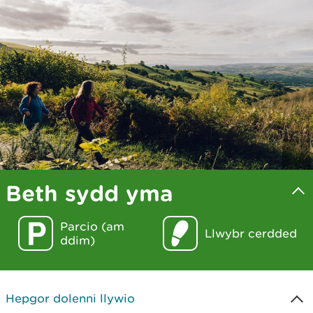
Beth sydd yma
Parcio (am
Llwybr cerdded
ddim)
Hepgor dolenni llywio