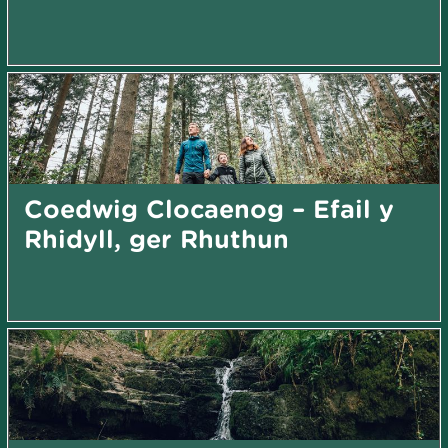
Coedwig Clocaenog – Efail y
Rhidyll, ger Rhuthun