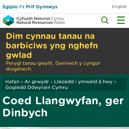
Sgipio I’r Prif Gynnwys
English
Dim cynnau tanau na
barbiciws yng nghefn
gwlad
Perygl tanau gwyllt. Gwiriwch y cyngor
diogelwch.
Hafan
Ar grwydr
Lleoedd i ymweld â hwy
>
>
>
Gogledd Ddwyrain Cymru
Coed Llangwyfan, ger
Dinbych