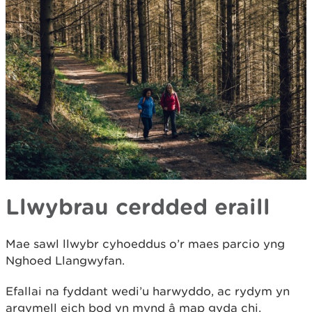
Llwybrau cerdded eraill
Mae sawl llwybr cyhoeddus o’r maes parcio yng
Nghoed Llangwyfan.
Efallai na fyddant wedi’u harwyddo, ac rydym yn
argymell eich bod yn mynd â map gyda chi.