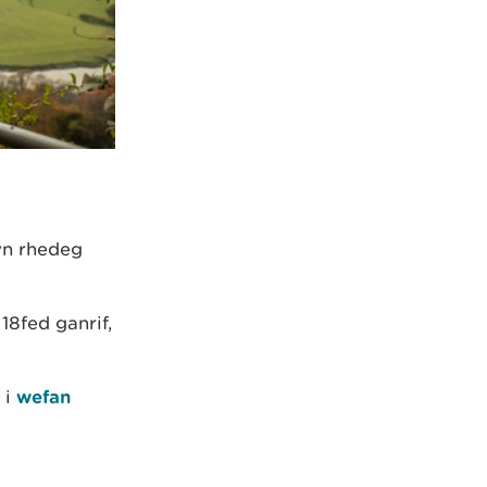
yn rhedeg
18fed ganrif,
 i
wefan