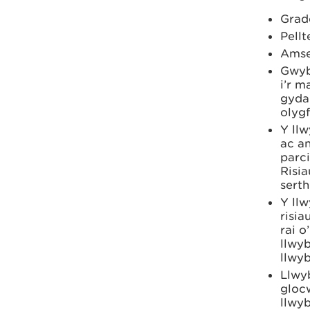
Grad
Pellt
Amse
Gwyb
i’r m
gyda 
olyg
Y ll
ac an
parci
Risia
serth
Y ll
risia
rai o
llwyb
llwyb
Llwyb
glocw
llwyb