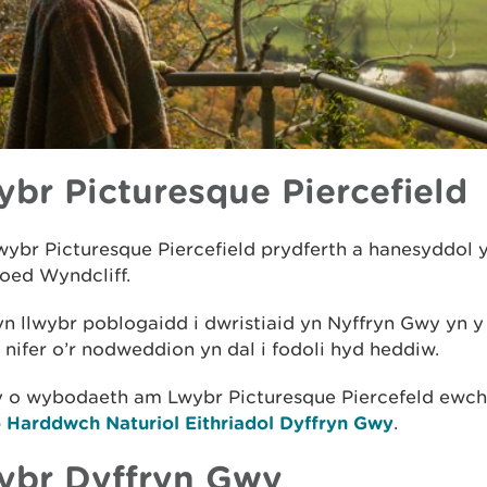
ybr Picturesque Piercefield
wybr Picturesque Piercefield prydferth a hanesyddol 
oed Wyndcliff.
n llwybr poblogaidd i dwristiaid yn Nyffryn Gwy yn y 
nifer o’r nodweddion yn dal i fodoli hyd heddiw.
 o wybodaeth am Lwybr Picturesque Piercefeld ewch
o Harddwch Naturiol Eithriadol Dyffryn Gwy
.
ybr Dyffryn Gwy