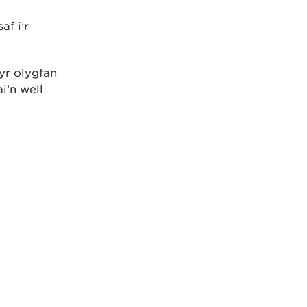
af i’r
yr olygfan
i’n well