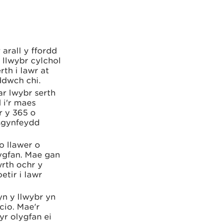
arall y ffordd
 llwybr cylchol
rth i lawr at
ddwch chi.
ar lwybr serth
 i'r maes
r y 365 o
isgynfeydd
o llawer o
lygfan. Mae gan
wrth ochr y
etir i lawr
yn y llwybr yn
cio. Mae'r
yr olygfan ei