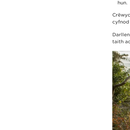
hun.
Crëwyd
cyfnod 
Darlle
taith a