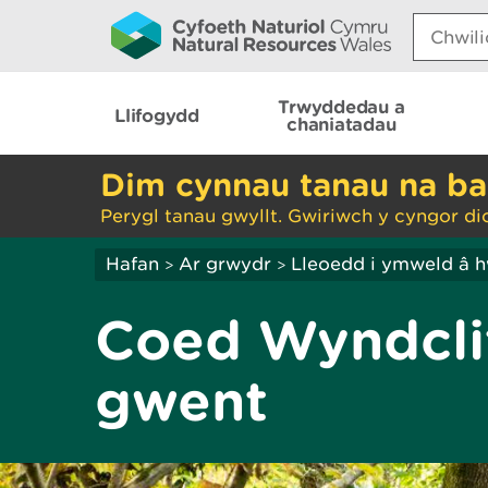
Search:
Trwyddedau a
Llifogydd
chaniatadau
Dim cynnau tanau na ba
Perygl tanau gwyllt. Gwiriwch y cyngor di
Hafan
Ar grwydr
Lleoedd i ymweld â 
>
>
Coed Wyndclif
gwent