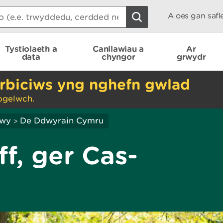
A oes gan saf
Tystiolaeth a
Canllawiau a
Ar
data
chyngor
grwydr
rbiciws yng nghefn gwlad
ogelwch.
hwy
De Ddwyrain Cymru
>
f, ger Cas-