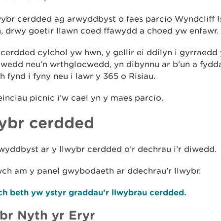
wybr cerdded ag arwyddbyst o faes parcio Wyndcliff Is
, drwy goetir llawn coed ffawydd a choed yw enfawr.
cerdded cylchol yw hwn, y gellir ei ddilyn i gyrraedd 
wedd neu’n wrthglocwedd, yn dibynnu ar b'un a fydda
 fynd i fyny neu i lawr y 365 o Risiau.
nciau picnic i’w cael yn y maes parcio.
ybr cerdded
yddbyst ar y llwybr cerdded o’r dechrau i’r diwedd.
wch am y panel gwybodaeth ar ddechrau’r llwybr.
h beth yw ystyr graddau’r llwybrau cerdded.
br Nyth yr Eryr