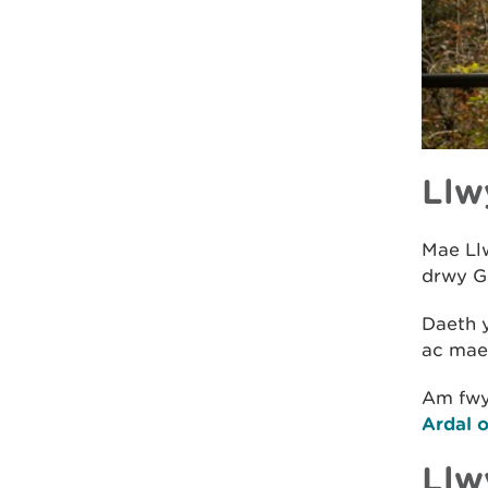
Llw
Mae Ll
drwy G
Daeth y
ac mae 
Am fwy
Ardal 
Llw