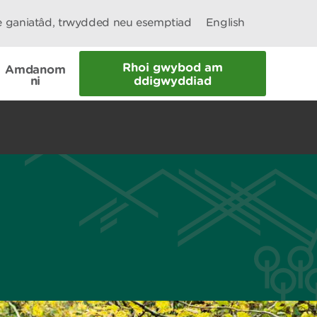
le ganiatâd, trwydded neu esemptiad
English
Rhoi gwybod am
Amdanom
ni
ddigwyddiad