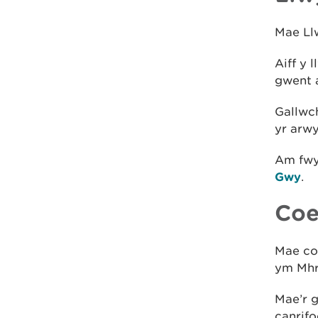
Mae Ll
Aiff y 
gwent 
Gallwch
yr arw
Am fwy
Gwy
.
Coe
Mae coe
ym Mhr
Mae’r 
canrif