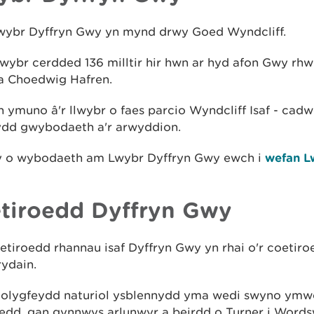
wybr Dyffryn Gwy yn mynd drwy Goed Wyndcliff.
llwybr cerdded 136 milltir hir hwn ar hyd afon Gwy rh
a Choedwig Hafren.
 ymuno â'r llwybr o faes parcio Wyndcliff Isaf - ca
ydd gwybodaeth a'r arwyddion.
 o wybodaeth am Lwybr Dyffryn Gwy ewch i
wefan L
tiroedd Dyffryn Gwy
tiroedd rhannau isaf Dyffryn Gwy yn rhai o'r coetir
ydain.
golygfeydd naturiol ysblennydd yma wedi swyno ymw
oedd, gan gynnwys arlunwyr a beirdd o Turner i Words