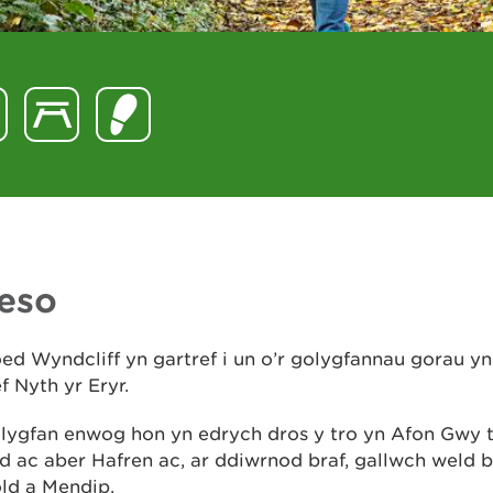
eso
d Wyndcliff yn gartref i un o’r golygfannau gorau yn
f Nyth yr Eryr.
olygfan enwog hon yn edrych dros y tro yn Afon Gwy 
 ac aber Hafren ac, ar ddiwrnod braf, gallwch weld 
ld a Mendip.