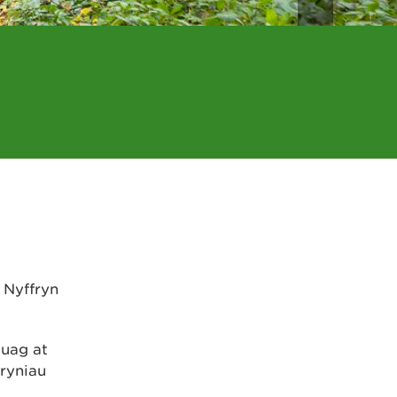
 Nyffryn
tuag at
bryniau