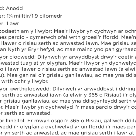
d: Anodd
er: 1¼ milltir/1.9 cilomedr
r: 1 awr
odaeth am y llwybr: Mae’r llwybr yn cychwyn ar ochr 
aes parcio - cymerwch ofal wrth groesi’r ffordd. Mae'n
llawer o risiau serth ac anwastad iawn. Mae grisiau se
fan Nyth yr Eryr hefyd, ac mae mainc yno pan gyrhae
wybr clocwedd: Dilynwch yr arwyddbyst drwy’r coetir 
wastad tuag at yr olygfan. Mae'r llwybr yn dychwelyd
o i lawr llawer o risiau serth ac anwastad iawn (a elwi
u). Mae gan rai o’r grisiau ganllawiau, ac mae yna dd
 wrth ochr y llwybr.
wybr gwrthglocwedd: Dilynwch yr arwyddbyst i ddring
u serth ac anwastad iawn (a elwir y 365 o Risiau) i’r o
’r grisiau ganllawiau, ac mae yna ddisgynfeydd serth 
r. Mae’r llwybr yn dychwelyd i’r maes parcio drwy’r co
r serth ac anwastad.
r llinellol: Er mwyn osgoi’r 365 o Risiau, gallwch ddil
edd i’r olygfan a dychwelyd yr un ffordd i’r maes par
r yn serth ac anwastad, ac mae grisiau serth i lawr at 