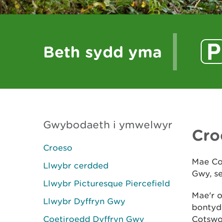
Beth sydd yma
Gwybodaeth i ymwelwyr
Cro
Croeso
Mae Coe
Llwybr cerdded
Gwy, se
Llwybr Picturesque Piercefield
Mae'r 
Llwybr Dyffryn Gwy
bontydd
Coetiroedd Dyffryn Gwy
Cotswo