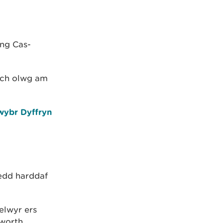
wng Cas-
dwch olwg am
wybr Dyffryn
oedd harddaf
elwyr ers
worth.