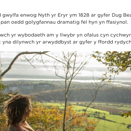
 gwylfa enwog Nyth yr Eryr ym 1828 ar gyfer Dug Be
pan oedd golygfannau dramatig fel hyn yn ffasiynol.
nwch yr wybodaeth am y llwybr yn ofalus cyn cychwyn
c yna dilynwch yr arwyddbyst ar gyfer y ffordd rydych