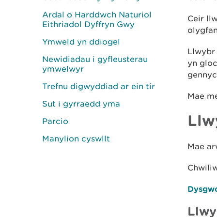
Ardal o Harddwch Naturiol
Ceir ll
Eithriadol Dyffryn Gwy
olygfan
Ymweld yn ddiogel
Llwybr 
Newidiadau i gyfleusterau
yn gloc
ymwelwyr
gennych
Trefnu digwyddiad ar ein tir
Mae mei
Sut i gyrraedd yma
Llw
Parcio
Manylion cyswllt
Mae arw
Chwili
Dysgwc
Llwy