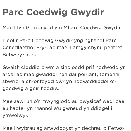
Parc Coedwig Gwydir
Mae Llyn Geirionydd ym Mharc Coedwig Gwydir.
Lleolir Parc Coedwig Gwydir yng nghanol Parc
Cenedlaethol Eryri ac mae'n amgylchynu pentref
Betws-y-coed.
Gwaith cloddio plwm a sinc oedd prif nodwedd yr
ardal ac mae gwaddol hen dai peiriant, tomenni
sbwriel a chronfeydd dŵr yn nodweddiadol o'r
goedwig a geir heddiw.
Mae sawl un o'r mwyngloddiau pwysicaf wedi cael
eu hadfer yn rhannol a'u gwneud yn ddiogel i
ymwelwyr.
Mae llwybrau ag arwyddbyst yn dechrau o Fetws-