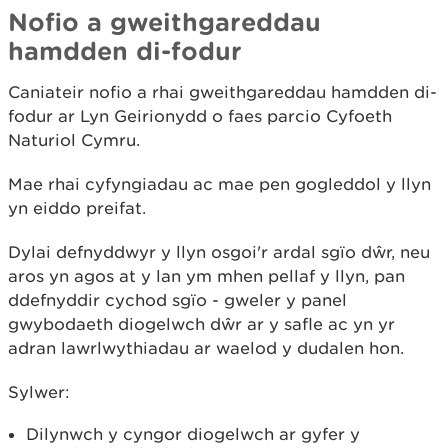
Nofio a gweithgareddau
hamdden di-fodur
Caniateir nofio a rhai gweithgareddau hamdden di-
fodur ar Lyn Geirionydd o faes parcio Cyfoeth
Naturiol Cymru.
Mae rhai cyfyngiadau ac mae pen gogleddol y llyn
yn eiddo preifat.
Dylai defnyddwyr y llyn osgoi'r ardal sgïo dŵr, neu
aros yn agos at y lan ym mhen pellaf y llyn, pan
ddefnyddir cychod sgïo - gweler y panel
gwybodaeth diogelwch dŵr ar y safle ac yn yr
adran lawrlwythiadau ar waelod y dudalen hon.
Sylwer:
Dilynwch y cyngor diogelwch ar gyfer y