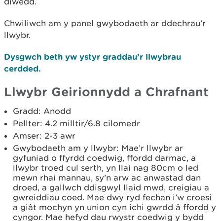
diwedd.
Chwiliwch am y panel gwybodaeth ar ddechrau’r
llwybr.
Dysgwch beth yw ystyr graddau’r llwybrau
cerdded.
Llwybr Geirionnydd a Chrafnant
Gradd: Anodd
Pellter: 4.2 milltir/6.8 cilomedr
Amser: 2-3 awr
Gwybodaeth am y llwybr: Mae’r llwybr ar
gyfuniad o ffyrdd coedwig, ffordd darmac, a
llwybr troed cul serth, yn llai nag 80cm o led
mewn rhai mannau, sy’n arw ac anwastad dan
droed, a gallwch ddisgwyl llaid mwd, creigiau a
gwreiddiau coed. Mae dwy ryd fechan i’w croesi
a giât mochyn yn union cyn ichi gwrdd â ffordd y
cyngor. Mae hefyd dau rwystr coedwig y bydd