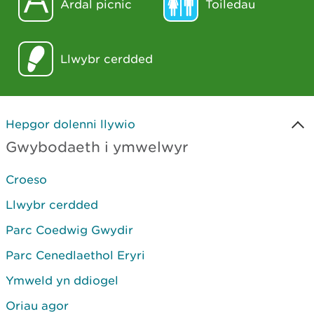
Ardal picnic
Toiledau
Llwybr cerdded
Hepgor dolenni llywio
Gwybodaeth i ymwelwyr
Croeso
Llwybr cerdded
Parc Coedwig Gwydir
Parc Cenedlaethol Eryri
Ymweld yn ddiogel
Oriau agor