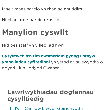
Mae’r maes parcio yn rhad ac am ddim.
Ni chaniateir parcio dros nos.
Manylion cyswllt
Nid oes staff yn y lleoliad hwn.
Cysylltwch â’n tîm cwsmeriaid gydag unrhyw
ymholiadau cyffredinol
yn ystod oriau swyddfa o
ddydd Llun i ddydd Gwener.
Lawrlwythiadau dogfennau
cysylltiedig
Canllaw Llwybr Geirionydd a