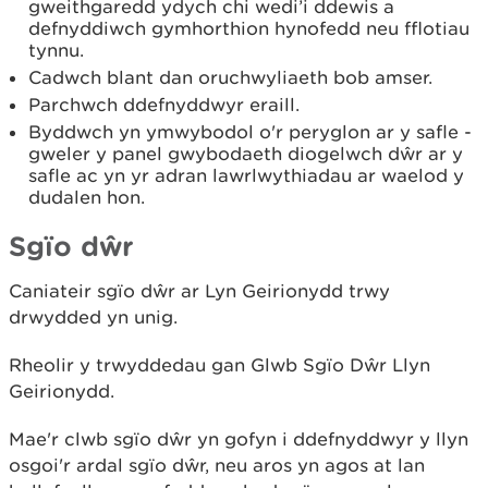
gweithgaredd ydych chi wedi’i ddewis a
defnyddiwch gymhorthion hynofedd neu fflotiau
tynnu.
Cadwch blant dan oruchwyliaeth bob amser.
Parchwch ddefnyddwyr eraill.
Byddwch yn ymwybodol o'r peryglon ar y safle -
gweler y panel gwybodaeth diogelwch dŵr ar y
safle ac yn yr adran lawrlwythiadau ar waelod y
dudalen hon.
Sgïo dŵr
Caniateir sgïo dŵr ar Lyn Geirionydd trwy
drwydded yn unig.
Rheolir y trwyddedau gan Glwb Sgïo Dŵr Llyn
Geirionydd.
Mae'r clwb sgïo dŵr yn gofyn i ddefnyddwyr y llyn
osgoi'r ardal sgïo dŵr, neu aros yn agos at lan