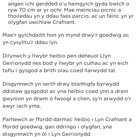
angen ichi gerdded o’u hamgylch gyda bwlch o
ryw 70 cm ar yr ochr. Mae meinciau picnic a
thoiledau yn y ddau faes parcio, ac un fainc yn yr
olygfan uwchlaw Crafnant.
Mae’r gylchdaith hon yn mynd drwy’r goedwig ac
yn cysylltu’r ddau lyn.
Dilynwch y llwybr heibio pen deheuol Llyn
Geirionydd nes bod y llwybr yn culhau ac yn eich
taflu i gysgod a brith olau coed llarwydd tal.
Disgynnwch yn serth drwy blanhigfa byrwydd
ddistaw gysgodol ac yna heibio coed ynn a drain
gwynion yn drwm o fwsogl a chen, sy’n arwydd o’r
awyr iach yma.
Parhewch ar ffordd darmac heibio i Lyn Crafnant a
ffordd goedwig, gan ddringo i olygfan, yna
disgynnwch yn ôl i Lyn Geirionydd.