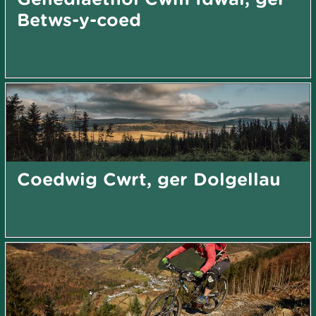
Betws-y-coed
Coedwig Cwrt, ger Dolgellau