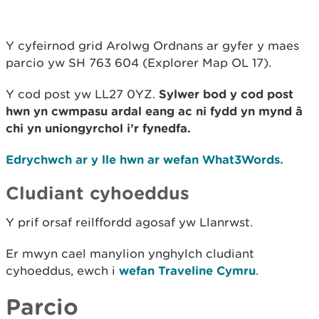
Y cyfeirnod grid Arolwg Ordnans ar gyfer y maes
parcio yw SH 763 604 (Explorer Map OL 17).
Y cod post yw LL27 0YZ.
Sylwer bod y cod post
hwn yn cwmpasu ardal eang ac ni fydd yn mynd â
chi yn uniongyrchol i’r fynedfa.
Edrychwch ar y lle hwn ar wefan What3Words.
Cludiant cyhoeddus
Y prif orsaf reilffordd agosaf yw Llanrwst.
Er mwyn cael manylion ynghylch cludiant
cyhoeddus, ewch i
wefan Traveline Cymru
.
Parcio