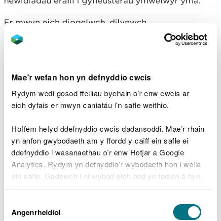
newidiadau eraill i gyfleusterau ymwelwyr yma.
Er mwyn eich diogelwch, dilynwch
gyfarwyddiadau'r staff ac arwyddion bob amser
gan gynnwys y rhai ar gyfer dargyfeirio neu gau
llwybrau.
Mae'r wefan hon yn defnyddio cwcis
Mae'n bosibl y bydd angen i ni ddargyfeirio neu
gau llwybrau wrth i ni wneud gwaith cynnal a
Rydym wedi gosod ffeiliau bychain o’r enw cwcis ar
chadw neu gynnal gweithrediadau eraill ac mae'n
eich dyfais er mwyn caniatáu i’n safle weithio.
bosibl y bydd angen i ni gau cyfleusterau
ymwelwyr eraill dros dro.
Hoffem hefyd ddefnyddio cwcis dadansoddi. Mae’r rhain
yn anfon gwybodaeth am y ffordd y caiff ein safle ei
Mewn tywydd eithafol, mae'n bosibl y byddwn yn
ddefnyddio i wasanaethau o’r enw Hotjar a Google
cau cyfleusterau ar fyr rybudd oherwydd y risg o
Analytics. Rydym yn defnyddio’r wybodaeth hon i wella
anafiadau i ymwelwyr a staff.
ein safle. Gadewch i ni wybod eich bod yn fodlon â hyn.
Byddwn yn defnyddio cwci i gadw eich dewis.
Trefnu digwyddiad ar ein
Dewis
tir
Gellir
darllen mwy am ein cwcis
cyn i chi ddewis.
Angenrheidiol
Caniatâd