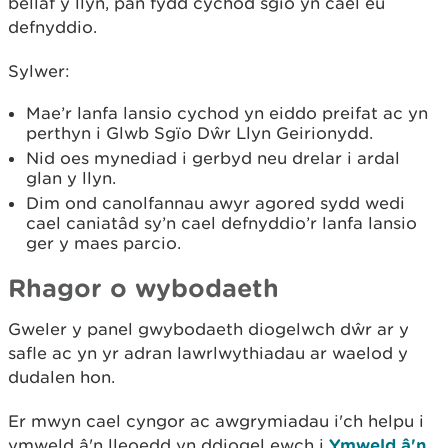
bellaf y llyn, pan fydd cychod sgïo yn cael eu
defnyddio.
Sylwer:
Mae’r lanfa lansio cychod yn eiddo preifat ac yn
perthyn i Glwb Sgïo Dŵr Llyn Geirionydd.
Nid oes mynediad i gerbyd neu drelar i ardal
glan y llyn.
Dim ond canolfannau awyr agored sydd wedi
cael caniatâd sy’n cael defnyddio’r lanfa lansio
ger y maes parcio.
Rhagor o wybodaeth
Gweler y panel gwybodaeth diogelwch dŵr ar y
safle ac yn yr adran lawrlwythiadau ar waelod y
dudalen hon.
Er mwyn cael cyngor ac awgrymiadau i'ch helpu i
ymweld â'n lleoedd yn ddiogel ewch i
Ymweld â'n