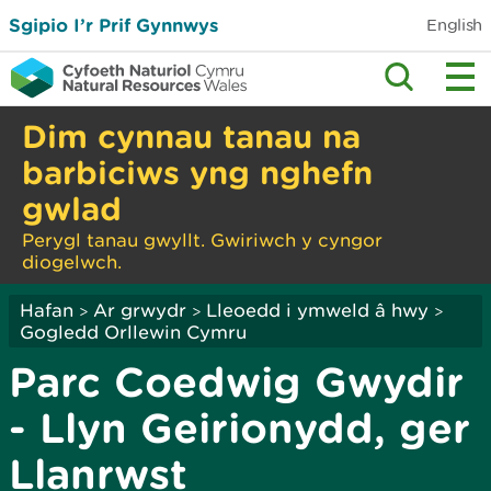
Sgipio I’r Prif Gynnwys
English
Dim cynnau tanau na
barbiciws yng nghefn
gwlad
Perygl tanau gwyllt. Gwiriwch y cyngor
diogelwch.
Hafan
Ar grwydr
Lleoedd i ymweld â hwy
>
>
>
Gogledd Orllewin Cymru
Parc Coedwig Gwydir
- Llyn Geirionydd, ger
Llanrwst