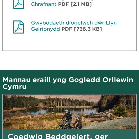
Chrafnant
PDF [2.1 MB]
Gwybodaeth diogelwch dŵr Llyn
Geirionydd
PDF [736.3 KB]
Mannau eraill yng Gogledd Orllewin
Cymru
Coedwig Beddgelert, ger