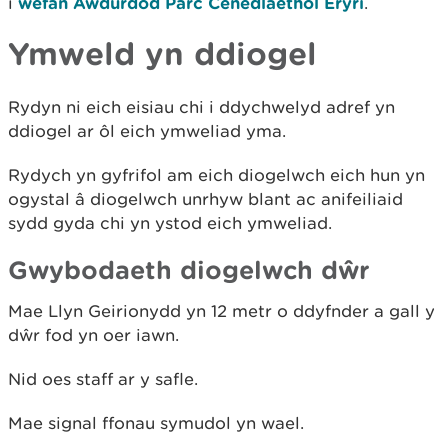
i
wefan Awdurdod Parc Cenedlaethol Eryri
.
Ymweld yn ddiogel
Rydyn ni eich eisiau chi i ddychwelyd adref yn
ddiogel ar ôl eich ymweliad yma.
Rydych yn gyfrifol am eich diogelwch eich hun yn
ogystal â diogelwch unrhyw blant ac anifeiliaid
sydd gyda chi yn ystod eich ymweliad.
Gwybodaeth diogelwch dŵr
Mae Llyn Geirionydd yn 12 metr o ddyfnder a gall y
dŵr fod yn oer iawn.
Nid oes staff ar y safle.
Mae signal ffonau symudol yn wael.