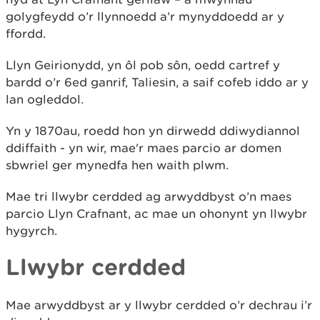
golygfeydd o’r llynnoedd a’r mynyddoedd ar y
ffordd.
Llyn Geirionydd, yn ôl pob sôn, oedd cartref y
bardd o’r 6ed ganrif, Taliesin, a saif cofeb iddo ar y
lan ogleddol.
Yn y 1870au, roedd hon yn dirwedd ddiwydiannol
ddiffaith - yn wir, mae'r maes parcio ar domen
sbwriel ger mynedfa hen waith plwm.
Mae tri llwybr cerdded ag arwyddbyst o’n maes
parcio Llyn Crafnant, ac mae un ohonynt yn llwybr
hygyrch.
Llwybr cerdded
Mae arwyddbyst ar y llwybr cerdded o’r dechrau i’r