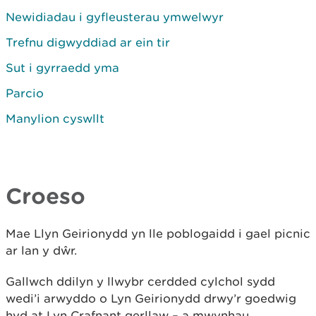
Newidiadau i gyfleusterau ymwelwyr
Trefnu digwyddiad ar ein tir
Sut i gyrraedd yma
Parcio
Manylion cyswllt
Croeso
Mae Llyn Geirionydd yn lle poblogaidd i gael picnic
ar lan y dŵr.
Gallwch ddilyn y llwybr cerdded cylchol sydd
wedi’i arwyddo o Lyn Geirionydd drwy’r goedwig
hyd at Lyn Crafnant gerllaw – a mwynhau