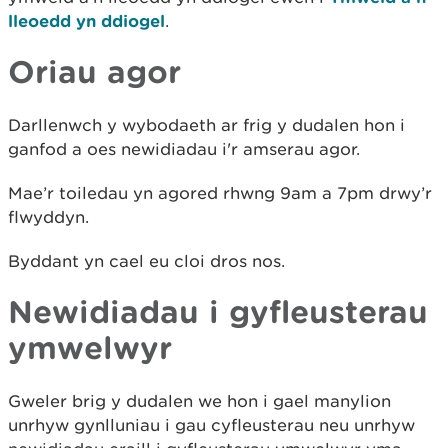
lleoedd yn ddiogel
.
Oriau agor
Darllenwch y wybodaeth ar frig y dudalen hon i
ganfod a oes newidiadau i'r amserau agor.
Mae’r toiledau yn agored rhwng 9am a 7pm drwy’r
flwyddyn.
Byddant yn cael eu cloi dros nos.
Newidiadau i gyfleusterau
ymwelwyr
Gweler brig y dudalen we hon i gael manylion
unrhyw gynlluniau i gau cyfleusterau neu unrhyw