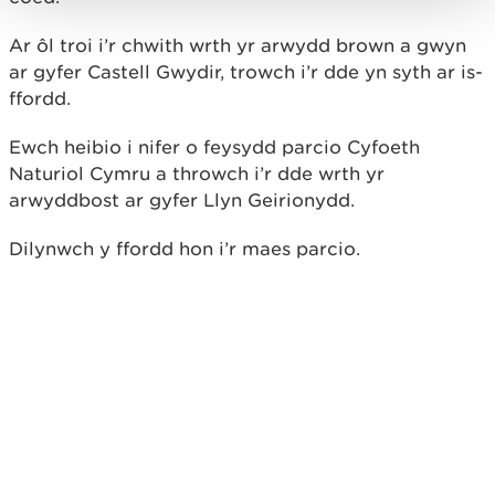
Ar ôl troi i’r chwith wrth yr arwydd brown a gwyn
ar gyfer Castell Gwydir, trowch i’r dde yn syth ar is-
ffordd.
Ewch heibio i nifer o feysydd parcio Cyfoeth
Naturiol Cymru a throwch i’r dde wrth yr
arwyddbost ar gyfer Llyn Geirionydd.
Dilynwch y ffordd hon i’r maes parcio.