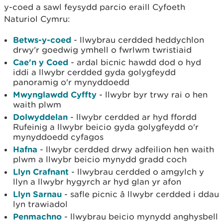
y-coed a sawl feysydd parcio eraill Cyfoeth
Naturiol Cymru:
Betws-y-coed
- llwybrau cerdded heddychlon
drwy'r goedwig ymhell o fwrlwm twristiaid
Cae'n y Coed
- ardal bicnic hawdd dod o hyd
iddi a llwybr cerdded gyda golygfeydd
panoramig o'r mynyddoedd
Mwynglawdd Cyffty
- llwybr byr trwy rai o hen
waith plwm
Dolwyddelan
- llwybr cerdded ar hyd ffordd
Rufeinig a llwybr beicio gyda golygfeydd o'r
mynyddoedd cyfagos
Hafna
- llwybr cerdded drwy adfeilion hen waith
plwm a llwybr beicio mynydd gradd coch
Llyn Crafnant
- llwybrau cerdded o amgylch y
llyn a llwybr hygyrch ar hyd glan yr afon
Llyn Sarnau
- safle picnic â llwybr cerdded i ddau
lyn trawiadol
Penmachno
- llwybrau beicio mynydd anghysbell