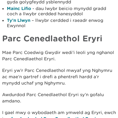
gyda golygfeydd ysblennydd
Mainc Lifio
- dau lwybr beicio mynydd gradd
coch a llwybr cerdded hanesyddol
Ty’n Llwyn
– llwybr cerdded i raeadr enwog
Ewynnol
Parc Cenedlaethol Eryri
Mae Parc Coedwig Gwydir wedi’i leoli yng nghanol
Parc Cenedlaethol Eryri.
Eryri yw’r Parc Cenedlaethol mwyaf yng Nghymru
ac mae’n gartref i drefi a phentrefi hardd a’r
mynydd uchaf yng Nghymru.
Awdurdod Parc Cenedlaethol Eryri sy’n gofalu
amdano.
I gael mwy o wybodaeth am ymweld ag Eryri, ewch