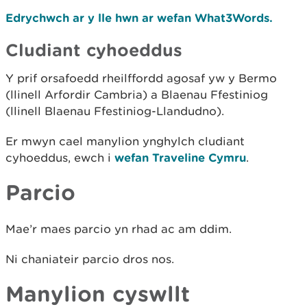
Edrychwch ar y lle hwn ar wefan What3Words.
Cludiant cyhoeddus
Y prif orsafoedd rheilffordd agosaf yw y Bermo
(llinell Arfordir Cambria) a Blaenau Ffestiniog
(llinell Blaenau Ffestiniog-Llandudno).
Er mwyn cael manylion ynghylch cludiant
cyhoeddus, ewch i
wefan Traveline Cymru
.
Parcio
Mae’r maes parcio yn rhad ac am ddim.
Ni chaniateir parcio dros nos.
Manylion cyswllt