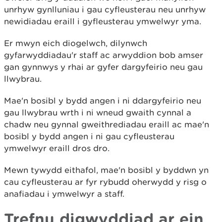
unrhyw gynlluniau i gau cyfleusterau neu unrhyw
newidiadau eraill i gyfleusterau ymwelwyr yma.
Er mwyn eich diogelwch, dilynwch
gyfarwyddiadau'r staff ac arwyddion bob amser
gan gynnwys y rhai ar gyfer dargyfeirio neu gau
llwybrau.
Mae'n bosibl y bydd angen i ni ddargyfeirio neu
gau llwybrau wrth i ni wneud gwaith cynnal a
chadw neu gynnal gweithrediadau eraill ac mae'n
bosibl y bydd angen i ni gau cyfleusterau
ymwelwyr eraill dros dro.
Mewn tywydd eithafol, mae'n bosibl y byddwn yn
cau cyfleusterau ar fyr rybudd oherwydd y risg o
anafiadau i ymwelwyr a staff.
Trefnu digwyddiad ar ein