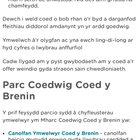
chamfeydd.
Dewch i weld coed o bob rhan o'r byd a darganfod
ffeithiau diddorol amdanynt yn yr ardd goedwig.
Ymwelwch â’r olygfan ac yna ewch ling-di-long ar
hyd cyfres o lwybrau anffurfiol
Cadw llygad am y pyst gwybodaeth am y coed a’r
offer weindio gyda straeon sain chwedloniaeth.
Parc Coedwig Coed y
Brenin
Y prif feysydd parcio sydd â chyfleusterau
ymwelwyr ym Mharc Coedwig Coed y Brenin yw:
Canolfan Ymwelwyr Coed y Brenin
- canolfan
beicio mynydd enwog gyda llwybrau cerdded a