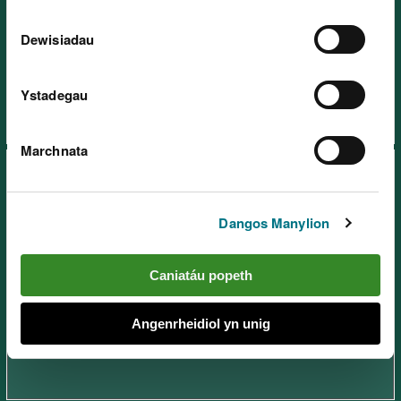
Gwarchodfa Natur
Dewisiadau
Genedlaethol Cadair Idris, ger
Dolgellau
Ystadegau
Marchnata
Dangos Manylion
Gwarchodfa Natur
Caniatáu popeth
Genedlaethol Ceunant Cynfal,
ger Blaenau Ffestiniog
Angenrheidiol yn unig