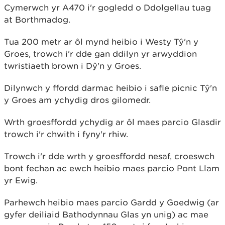
Cymerwch yr A470 i'r gogledd o Ddolgellau tuag
at Borthmadog.
Tua 200 metr ar ôl mynd heibio i Westy Tŷ'n y
Groes, trowch i'r dde gan ddilyn yr arwyddion
twristiaeth brown i Dŷ'n y Groes.
Dilynwch y ffordd darmac heibio i safle picnic Tŷ'n
y Groes am ychydig dros gilomedr.
Wrth groesffordd ychydig ar ôl maes parcio Glasdir
trowch i'r chwith i fyny'r rhiw.
Trowch i'r dde wrth y groesffordd nesaf, croeswch
bont fechan ac ewch heibio maes parcio Pont Llam
yr Ewig.
Parhewch heibio maes parcio Gardd y Goedwig (ar
gyfer deiliaid Bathodynnau Glas yn unig) ac mae