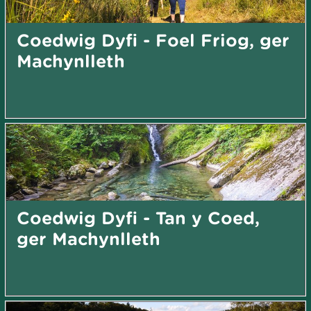
Coedwig Dyfi - Foel Friog, ger
Machynlleth
Coedwig Dyfi - Tan y Coed,
ger Machynlleth