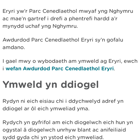
Eryri yw’r Parc Cenedlaethol mwyaf yng Nghymru
ac mae’n gartref i drefi a phentrefi hardd a’r
mynydd uchaf yng Nghymru.
Awdurdod Parc Cenedlaethol Eryri sy’n gofalu
amdano.
I gael mwy o wybodaeth am ymweld ag Eryri, ewch
i
wefan Awdurdod Parc Cenedlaethol Eryri
.
Ymweld yn ddiogel
Rydyn ni eich eisiau chi i ddychwelyd adref yn
ddiogel ar ôl eich ymweliad yma.
Rydych yn gyfrifol am eich diogelwch eich hun yn
ogystal â diogelwch unrhyw blant ac anifeiliaid
sydd gyda chi yn ystod eich ymweliad.