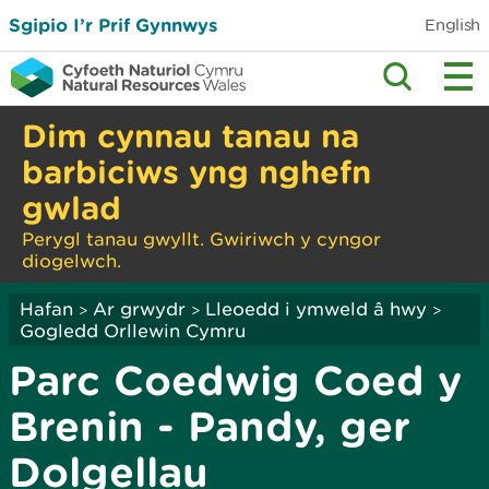
Sgipio I’r Prif Gynnwys
English
Dim cynnau tanau na
barbiciws yng nghefn
gwlad
Perygl tanau gwyllt. Gwiriwch y cyngor
diogelwch.
Hafan
Ar grwydr
Lleoedd i ymweld â hwy
>
>
>
Gogledd Orllewin Cymru
Parc Coedwig Coed y
Brenin - Pandy, ger
Dolgellau