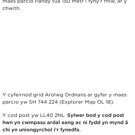
maes parcio Pandy tua 150 metr i fyny’r rhiw, ar y
chwith.
Y cyfeirnod grid Arolwg Ordnans ar gyfer y maes
parcio yw SH 744 224 (Explorer Map OL 18).
Y cod post yw LL40 2NL.
Sylwer bod y cod post
hwn yn cwmpasu ardal eang ac ni fydd yn mynd â
chi yn uniongyrchol i’r fynedfa.