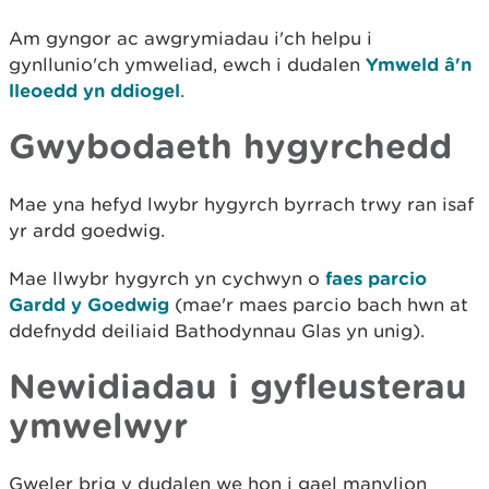
Am gyngor ac awgrymiadau i'ch helpu i
gynllunio'ch ymweliad, ewch i dudalen
Ymweld â'n
lleoedd yn ddiogel
.
Gwybodaeth hygyrchedd
Mae yna hefyd lwybr hygyrch byrrach trwy ran isaf
yr ardd goedwig.
Mae llwybr hygyrch yn cychwyn o
faes parcio
Gardd y Goedwig
(mae'r maes parcio bach hwn at
ddefnydd deiliaid Bathodynnau Glas yn unig).
Newidiadau i gyfleusterau
ymwelwyr
Gweler brig y dudalen we hon i gael manylion