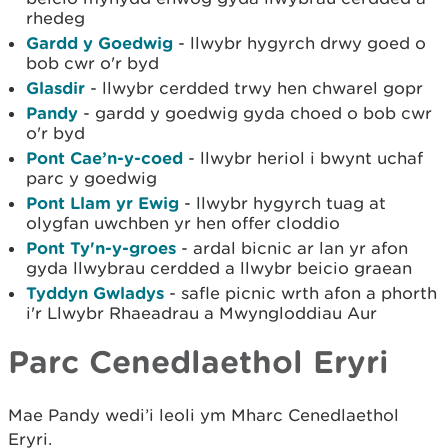
rhedeg
Gardd y Goedwig
- llwybr hygyrch drwy goed o
bob cwr o'r byd
Glasdir
- llwybr cerdded trwy hen chwarel gopr
Pandy
- gardd y goedwig gyda choed o bob cwr
o'r byd
Pont Cae’n-y-coed
- llwybr heriol i bwynt uchaf
parc y goedwig
Pont Llam yr Ewig
- llwybr hygyrch tuag at
olygfan uwchben yr hen offer cloddio
Pont Ty'n-y-groes
- ardal bicnic ar lan yr afon
gyda llwybrau cerdded a llwybr beicio graean
Tyddyn Gwladys
- safle picnic wrth afon a phorth
i'r Llwybr Rhaeadrau a Mwyngloddiau Aur
Parc Cenedlaethol Eryri
Mae Pandy wedi’i leoli ym Mharc Cenedlaethol
Eryri.