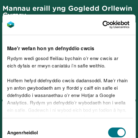
Mannau eraill yng Gogledd Orllewin
Cymru
Mae'r wefan hon yn defnyddio cwcis
Rydym wedi gosod ffeiliau bychain o’r enw cwcis ar
Coedwig Beddgelert, ger
eich dyfais er mwyn caniatáu i’n safle weithio.
Beddgelert
Hoffem hefyd ddefnyddio cwcis dadansoddi. Mae’r rhain
yn anfon gwybodaeth am y ffordd y caiff ein safle ei
ddefnyddio i wasanaethau o’r enw Hotjar a Google
Analytics. Rydym yn defnyddio’r wybodaeth hon i wella
ein safle. Gadewch i ni wybod eich bod yn fodlon â hyn.
Byddwn yn defnyddio cwci i gadw eich dewis.
Dewis
Gellir
darllen mwy am ein cwcis
cyn i chi ddewis.
Angenrheidiol
Caniatâd