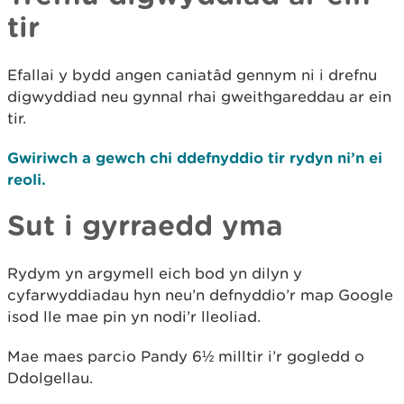
tir
Efallai y bydd angen caniatâd gennym ni i drefnu
digwyddiad neu gynnal rhai gweithgareddau ar ein
tir.
Gwiriwch a gewch chi ddefnyddio tir rydyn ni’n ei
reoli.
Sut i gyrraedd yma
Rydym yn argymell eich bod yn dilyn y
cyfarwyddiadau hyn neu’n defnyddio’r map Google
isod lle mae pin yn nodi’r lleoliad.
Mae maes parcio Pandy 6½ milltir i’r gogledd o
Ddolgellau.