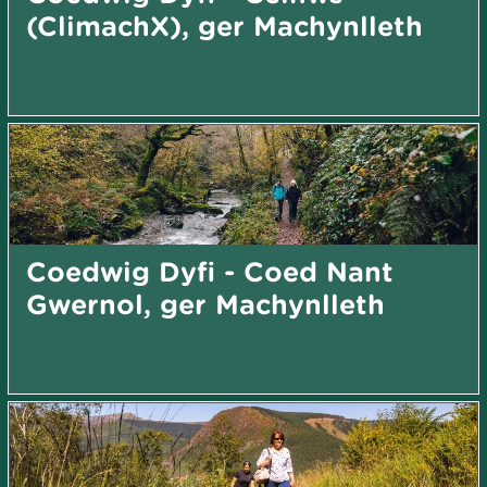
(ClimachX), ger Machynlleth
Coedwig Dyfi - Coed Nant
Gwernol, ger Machynlleth