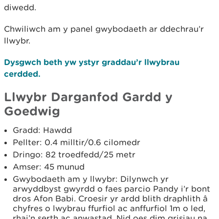
diwedd.
Chwiliwch am y panel gwybodaeth ar ddechrau’r
llwybr.
Dysgwch beth yw ystyr graddau’r llwybrau
cerdded.
Llwybr Darganfod Gardd y
Goedwig
Gradd: Hawdd
Pellter: 0.4 milltir/0.6 cilomedr
Dringo: 82 troedfedd/25 metr
Amser: 45 munud
Gwybodaeth am y llwybr: Dilynwch yr
arwyddbyst gwyrdd o faes parcio Pandy i’r bont
dros Afon Babi. Croesir yr ardd blith draphlith â
chyfres o lwybrau ffurfiol ac anffurfiol 1m o led,
rhai’n serth ac anwastad. Nid oes dim grisiau na