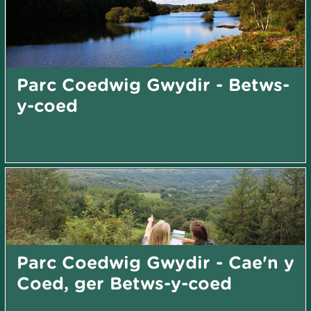
Parc Coedwig Gwydir - Betws-
y-coed
Parc Coedwig Gwydir - Cae'n y
Coed, ger Betws-y-coed