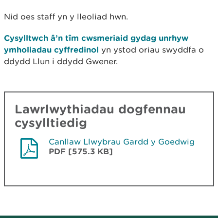
Nid oes staff yn y lleoliad hwn.
Cysylltwch â’n tîm cwsmeriaid gydag unrhyw
ymholiadau cyffredinol
yn ystod oriau swyddfa o
ddydd Llun i ddydd Gwener.
Lawrlwythiadau dogfennau
cysylltiedig
Canllaw Llwybrau Gardd y Goedwig
PDF [575.3 KB]