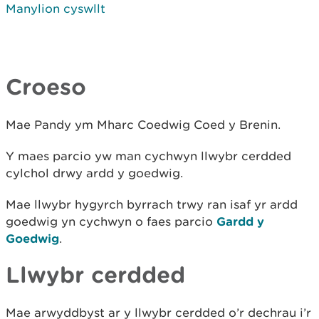
Manylion cyswllt
Croeso
Mae Pandy ym Mharc Coedwig Coed y Brenin.
Y maes parcio yw man cychwyn llwybr cerdded
cylchol drwy ardd y goedwig.
Mae llwybr hygyrch byrrach trwy ran isaf yr ardd
goedwig yn cychwyn o faes parcio
Gardd y
Goedwig
.
Llwybr cerdded
Mae arwyddbyst ar y llwybr cerdded o’r dechrau i’r