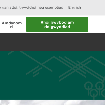
le ganiatâd, trwydded neu esemptiad
English
Rhoi gwybod am
Amdanom
ni
ddigwyddiad