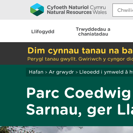
Search:
Trwyddedau a
Llifogydd
chaniatadau
Dim cynnau tanau na ba
Perygl tanau gwyllt. Gwiriwch y cyngor di
Hafan
Ar grwydr
Lleoedd i ymweld â 
>
>
Parc Coedwig 
Sarnau, ger L