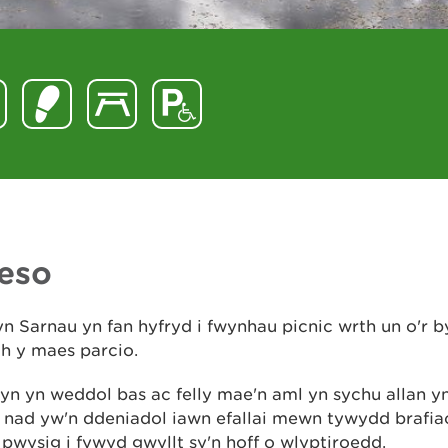
eso
n Sarnau yn fan hyfryd i fwynhau picnic wrth un o'r 
h y maes parcio.
lyn yn weddol bas ac felly mae'n aml yn sychu allan y
r nad yw'n ddeniadol iawn efallai mewn tywydd brafia
 pwysig i fywyd gwyllt sy'n hoff o wlyptiroedd.