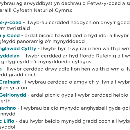
wybrau ag arwyddbyst yn dechrau o Fetws-y-coed a s
eraill Cyfoeth Naturiol Cymru:
s-y-coed
- llwybrau cerdded heddychlon drwy'r goed
m twristiaid
n y Coed
- ardal bicnic hawdd dod o hyd iddi a llwyb
gfeydd panoramig o'r mynyddoedd
glawdd Cyffty
- llwybr byr trwy rai o hen waith plw
yddelan
- llwybr cerdded ar hyd ffordd Rufeinig a llw
 golygfeydd o'r mynyddoedd cyfagos
a
- llwybr cerdded drwy adfeilion hen waith plwm a ll
dd gradd coch
 Crafnant
- llwybrau cerdded o amgylch y llyn a llwyb
lan yr afon
 Geirionydd
- ardal picnic gyda llwybr cerdded heibio 
ferth
machno
- llwybrau beicio mynydd anghysbell gyda go
ennydd
 Lifio
- dau lwybr beicio mynydd gradd coch a llwyb
syddol