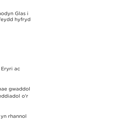
hodyn Glas i
gfeydd hyfryd
Eryri ac
 mae gwaddol
eddiadol o'r
 yn rhannol