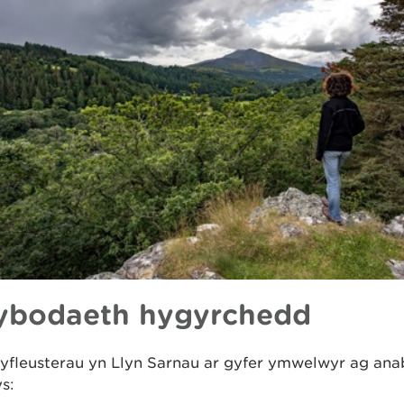
bodaeth hygyrchedd
cyfleusterau yn Llyn Sarnau ar gyfer ymwelwyr ag an
s: