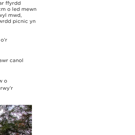
ar ffyrdd
 cm o led mewn
gwyl mwd,
wrdd picnic yn
o’r
awr canol
w o
rwy’r