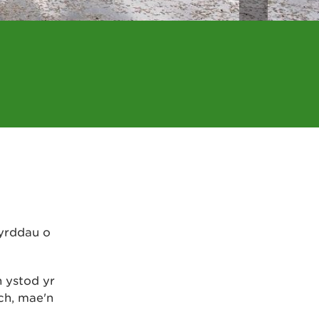
byrddau o
n ystod yr
ch, mae'n