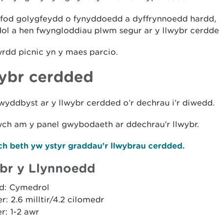
fod golygfeydd o fynyddoedd a dyffrynnoedd hardd,
dol a hen fwyngloddiau plwm segur ar y llwybr cerdde
rdd picnic yn y maes parcio.
ybr cerdded
yddbyst ar y llwybr cerdded o’r dechrau i’r diwedd.
wch am y panel gwybodaeth ar ddechrau’r llwybr.
h beth yw ystyr graddau’r llwybrau cerdded.
br y Llynnoedd
d: Cymedrol
er: 2.6 milltir/4.2 cilomedr
r: 1-2 awr