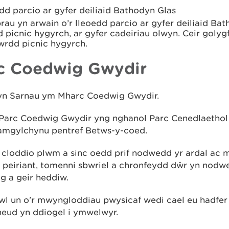
dd parcio ar gyfer deiliaid Bathodyn Glas
rau yn arwain o’r lleoedd parcio ar gyfer deiliaid Bat
 picnic hygyrch, ar gyfer cadeiriau olwyn. Ceir goly
wrdd picnic hygyrch.
c Coedwig Gwydir
yn Sarnau ym Mharc Coedwig Gwydir.
r Parc Coedwig Gwydir yng nghanol Parc Cenedlaethol 
amgylchynu pentref Betws-y-coed.
 cloddio plwm a sinc oedd prif nodwedd yr ardal ac
 peiriant, tomenni sbwriel a chronfeydd dŵr yn nodw
g a geir heddiw.
wl un o'r mwyngloddiau pwysicaf wedi cael eu hadfer
neud yn ddiogel i ymwelwyr.