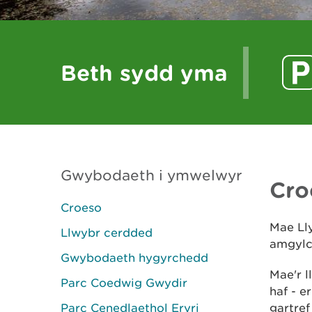
Beth sydd yma
Gwybodaeth i ymwelwyr
Cro
Croeso
Mae Lly
Llwybr cerdded
amgylc
Gwybodaeth hygyrchedd
Mae'r l
Parc Coedwig Gwydir
haf - e
Parc Cenedlaethol Eryri
gartref