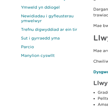
Ymweld yn ddiogel
Dargan
trawia
Newidiadau i gyfleusterau
ymwelwyr
Mae bw
Trefnu digwyddiad ar ein tir
Llw
Sut i gyrraedd yma
Parcio
Mae arw
Manylion cyswllt
Chwili
Dysgwc
Llwy
Grad
Pellt
Amse