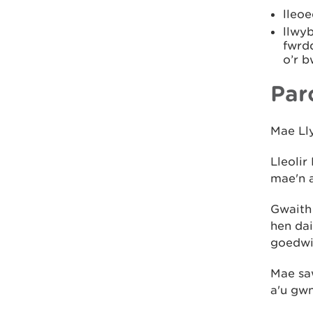
lleoe
llwyb
fwrdd
o’r b
Par
Mae Ll
Lleoli
mae'n 
Gwaith
hen dai
goedwi
Mae sa
a'u gw