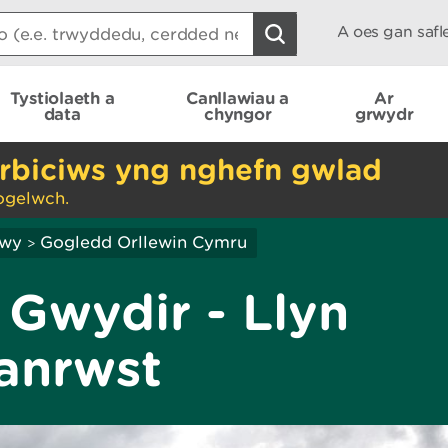
A oes gan saf
Tystiolaeth a
Canllawiau a
Ar
data
chyngor
grwydr
rbiciws yng nghefn gwlad
ogelwch.
hwy
Gogledd Orllewin Cymru
>
Gwydir - Llyn
lanrwst