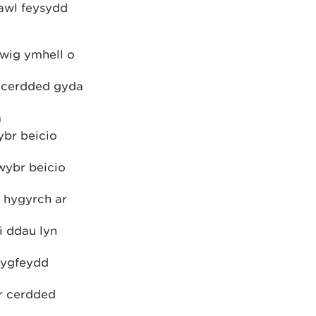
awl feysydd
wig ymhell o
r cerdded gyda
m
ybr beicio
wybr beicio
r hygyrch ar
i ddau lyn
lygfeydd
r cerdded