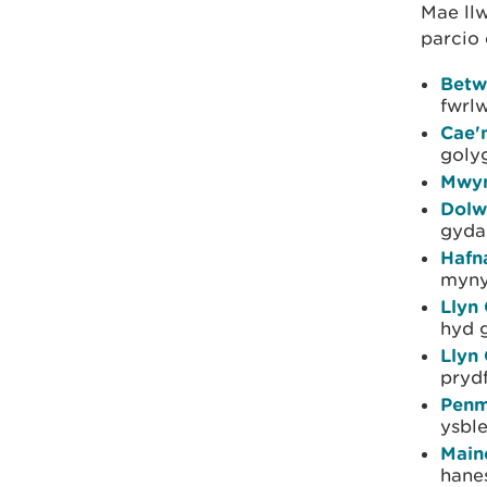
Mae ll
parcio 
Betw
fwrlw
Cae'
goly
Mwyn
Dolw
gyda
Hafn
myny
Llyn
hyd g
Llyn
pryd
Pen
ysbl
Mainc
hane