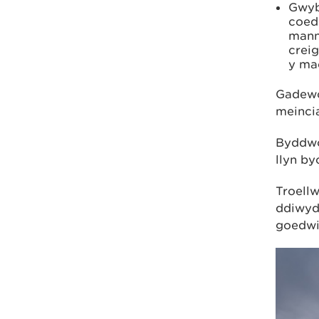
Gwyb
coed
mann
creig
y mae
Gadewc
meinci
Byddwc
llyn by
Troell
ddiwyd
goedwi