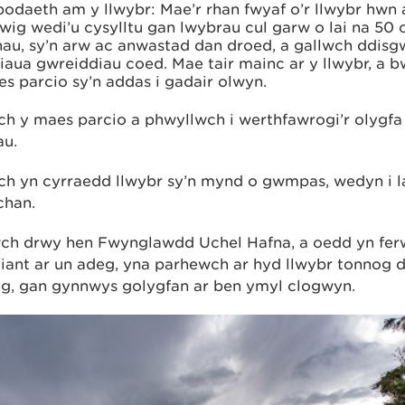
odaeth am y llwybr: Mae’r rhan fwyaf o’r llwybr hwn 
wig wedi’u cysylltu gan lwybrau cul garw o lai na 50
au, sy’n arw ac anwastad dan droed, a gallwch ddis
iaua gwreiddiau coed. Mae tair mainc ar y llwybr, a b
s parcio sy’n addas i gadair olwyn.
h y maes parcio a phwyllwch i werthfawrogi’r olygfa 
au.
h yn cyrraedd llwybr sy’n mynd o gwmpas, wedyn i l
chan.
wch drwy hen Fwynglawdd Uchel Hafna, a oedd yn fer
iant ar un adeg, yna parhewch ar hyd llwybr tonnog d
g, gan gynnwys golygfan ar ben ymyl clogwyn.