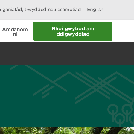
le ganiatâd, trwydded neu esemptiad
English
Rhoi gwybod am
Amdanom
ni
ddigwyddiad