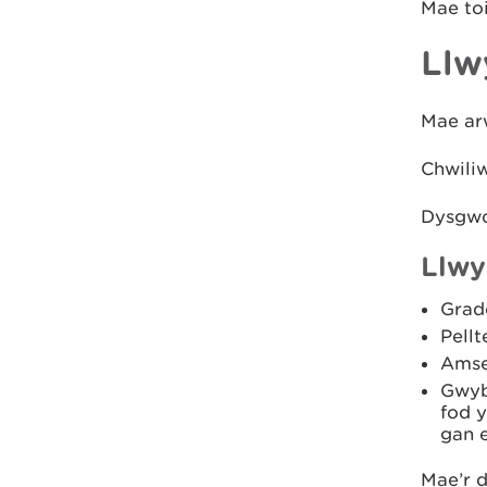
Mae to
Llw
Mae arw
Chwili
Dysgwc
Llw
Grad
Pellt
Amse
Gwyb
fod 
gan 
Mae’r 