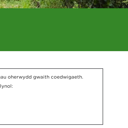
 gau oherwydd gwaith coedwigaeth.
lynol: