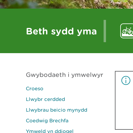
Beth sydd yma
Gwybodaeth i ymwelwyr
Croeso
Llwybr cerdded
Llwybrau beicio mynydd
Coedwig Brechfa
Ymweld yn ddiogel