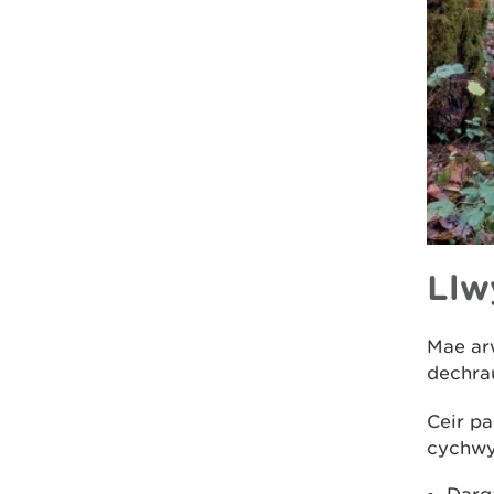
Llw
Mae arw
dechrau
Ceir pa
cychwyn