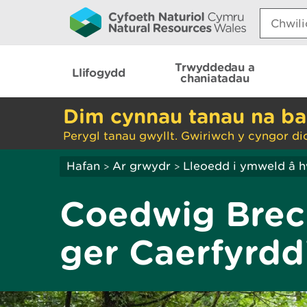
Search:
Trwyddedau a
Llifogydd
chaniatadau
Dim cynnau tanau na ba
Perygl tanau gwyllt. Gwiriwch y cyngor di
Hafan
Ar grwydr
Lleoedd i ymweld â 
>
>
Coedwig Brec
ger Caerfyrdd