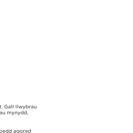
. Gall llwybrau
ciau mynydd,
roedd agored