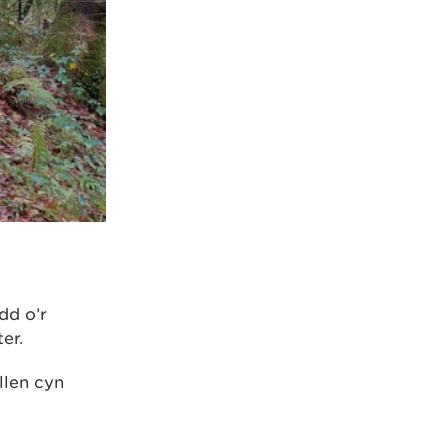
dd o’r
er.
llen cyn