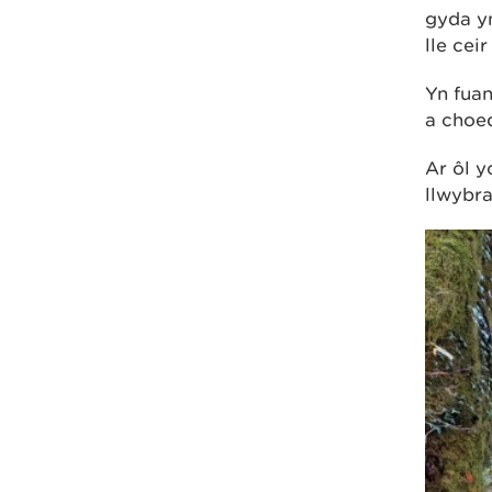
gyda ­
lle ce
Yn fuan
a choe
Ar ôl y
llwybra