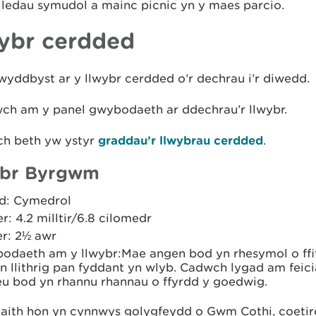
iledau symudol a mainc picnic yn y maes parcio.
ybr cerdded
yddbyst ar y llwybr cerdded o’r dechrau i’r diwedd.
wch am y panel gwybodaeth ar ddechrau’r llwybr.
h beth yw ystyr
graddau’r llwybrau cerdded
.
ybr Byrgwm
d: Cymedrol
er: 4.2 milltir/6.8 cilomedr
r: 2½ awr
odaeth am y llwybr:Mae angen bod yn rhesymol o ffit
yn llithrig pan fyddant yn wlyb. Cadwch lygad am fei
eu bod yn rhannu rhannau o ffyrdd y goedwig.
daith hon yn cynnwys golygfeydd o Gwm Cothi, coeti