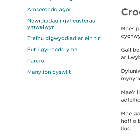
Cro
Amseroedd agor
Newidiadau i gyfleusterau
ymwelwyr
Maes p
cychwy
Trefnu digwyddiad ar ein tir
Sut i gyrraedd yma
Gall be
ar Lwyb
Parcio
Dyluniw
Manylion cyswllt
mynydd
Mae’r l
adfeil
Mae ga
hoff o 
llus.