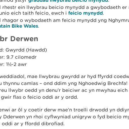
anfod ystyr
.
el rhestr ein llwybrau beicio mynydd a gwybodaeth e
unio eich taith feicio, ewch i
feicio mynydd
.
el rhagor o wybodaeth am feicio mynydd yng Nghymr
tain Bike Wales
.
br Derwen
d: Gwyrdd (Hawdd)
er: 9.7 cilomedr
r: 1½-2 awr
weddiadol, mae llwybrau gwyrdd ar hyd ­ffyrdd coed
u thynnu camlas – ond ddim yng Nghoedwig Brechfa!
reu llwybr oedd yn denu’r beiciwr ac yn mwyhau eich
 gwir flas o feicio oddi ar y ­ordd.
enwi ar ôl y coetir derw mae’n troelli drwodd yn ddi
y Dderwen yn rhoi cyflwyniad unigryw o fyd beicio my
 oddi ar y ffordd dibrofiad.