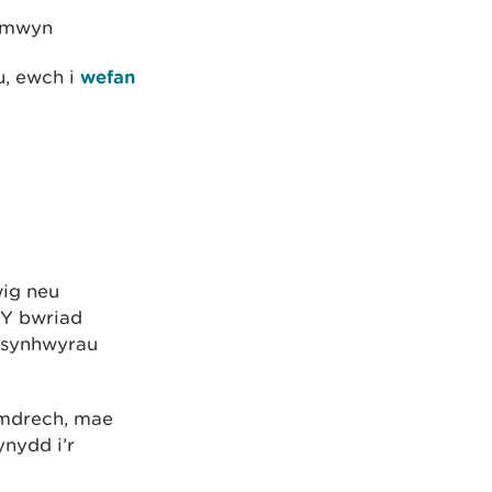
r mwyn
u, ewch i
wefan
wig neu
 Y bwriad
 synhwyrau
ymdrech, mae
nydd i’r