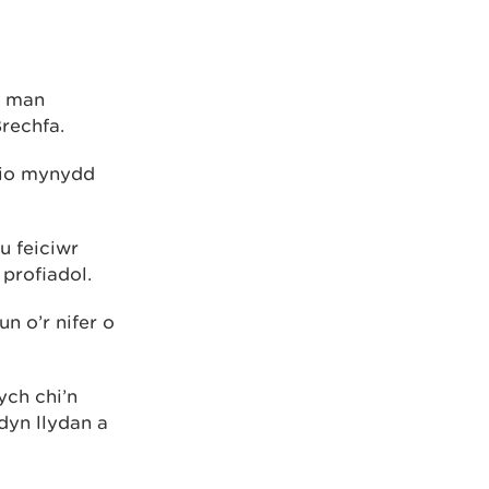
r man
rechfa.
icio mynydd
u feiciwr
profiadol.
n o’r nifer o
ych chi’n
dyn llydan a