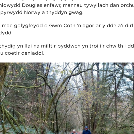
ynidwydd Douglas enfawr, mannau tywyllach dan orchu
ir pyrwydd Norwy a thyddyn gwag.
 mae golygfeydd o Gwm Cothi’n agor ar y dde a’i dir
dydd.
chydig yn llai na milltir byddwch yn troi i’r chwith i dd
u coetir deniadol.