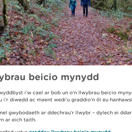
ybrau beicio mynydd
yddbyst i’w cael ar bob un o’n llwybrau beicio myny
 i’r diwedd ac maent wedi’u graddio’n ôl eu hanhawst
nel gwybodaeth ar ddechrau’r llwybr – dylech ei ddar
 ar eich taith.
graddau llwybrau beicio mynydd