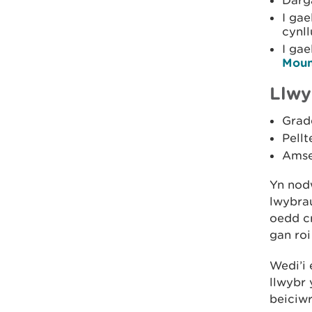
Darg
I ga
cynll
I ga
Moun
Llwy
Grad
Pellt
Amse
Yn nod
lwybra
oedd c
gan roi
Wedi’i 
llwybr 
beiciwr