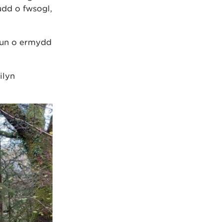
dd o fwsogl,
lun o ­ermydd
ilyn