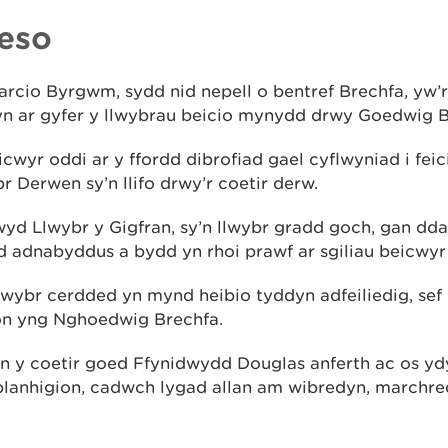
eso
arcio Byrgwm, sydd nid nepell o bentref Brechfa, yw’
n ar gyfer y llwybrau beicio mynydd drwy Goedwig B
icwyr oddi ar y ffordd dibrofiad gael cyflwyniad i fe
r Derwen sy’n llifo drwy’r coetir derw.
yd Llwybr y Gigfran, sy’n llwybr gradd goch, gan dda
 adnabyddus a bydd yn rhoi prawf ar sgiliau beicwyr 
lwybr cerdded yn mynd heibio tyddyn adfeiliedig, sef u
ion yng Nghoedwig Brechfa.
n y coetir goed Ffynidwydd Douglas anferth ac os yd
blanhigion, cadwch lygad allan am wibredyn, marchre