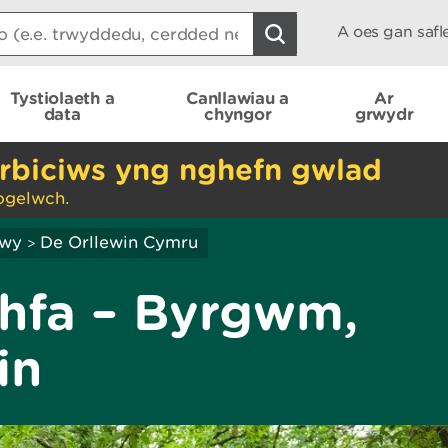
A oes gan saf
Tystiolaeth a
Canllawiau a
Ar
data
chyngor
grwydr
rbiciws yng nghefn gwlad
ogelwch.
hwy
De Orllewin Cymru
>
hfa – Byrgwm,
in