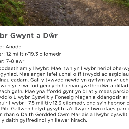
br Gwynt a Dŵr
d: Anodd
er: 12 milltir/19.3 cilomedr
r: 7-8 awr
odaeth am y llwybr: Mae hwn yn llwybr heriol oherwy
sgyniad. Mae angen lefel uchel o ffitrwydd ac esgidia
nau cadarn. Gall y tywydd newid yn gyflym yn yr uchel
wch yn siwr fod gennych haenau gwrth-ddŵr a dillad
sach gefn. Mae yna ffordd gynt yn ôl at y maes parcio
yddio Llwybr Cyswllt y Fonesig Megan a ddangosir ar
u’r llwybr i 7.5 milltir/12.3 cilomedr, ond sy’n hepgo
Pib. Gallwch hefyd gysylltu â'r llwybr hwn ofaes parc
yn rhan o Daith Gerdded Cwm Marlais a llwybr cyswllt
y daith gyffredinol yn llawer hirach.