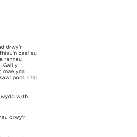
nd drwy’r
hiau’n cael eu
na rannau
 Gall y
r, mae yna
 sawl pont, rhai
nwydd wrth
hau drwy'r