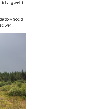
rdd a gweld
ddatblygodd
edwig.