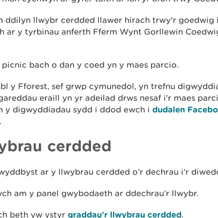
 ddilyn llwybr cerdded llawer hirach trwy'r goedwig 
h ar y tyrbinau anferth Fferm Wynt Gorllewin Coedwi
 picnic bach o dan y coed yn y maes parcio.
bl y Fforest, sef grwp cymunedol, yn trefnu digwyddi
areddau eraill yn yr adeilad drws nesaf i'r maes parc
on y digwyddiadau sydd i ddod ewch i
dudalen Facebo
.
ybrau cerdded
yddbyst ar y llwybrau cerdded o’r dechrau i’r diwed
wch am y panel gwybodaeth ar ddechrau’r llwybr.
h beth yw ystyr
graddau’r llwybrau cerdded
.