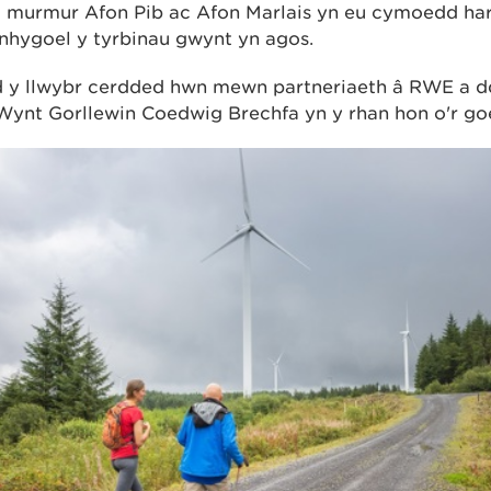
 murmur Afon Pib ac Afon Marlais yn eu cymoedd ha
nhygoel y tyrbinau gwynt yn agos.
 y llwybr cerdded hwn mewn partneriaeth â RWE a 
Wynt Gorllewin Coedwig Brechfa yn y rhan hon o'r go