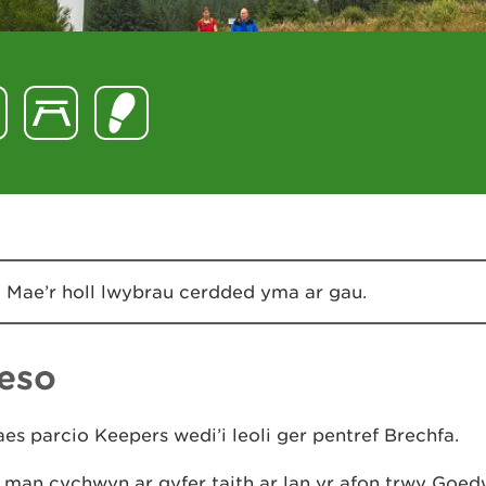
Mae’r holl lwybrau cerdded yma ar gau.
eso
s parcio Keepers wedi’i leoli ger pentref Brechfa.
man cychwyn ar gyfer taith ar lan yr afon trwy Goed