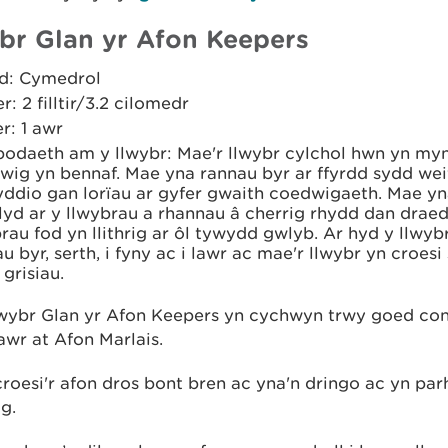
br Glan yr Afon Keepers
d: Cymedrol
er: 2 filltir/3.2 cilomedr
r: 1 awr
odaeth am y llwybr: Mae'r llwybr cylchol hwn yn my
wig yn bennaf. Mae yna rannau byr ar ffyrdd sydd weit
yddio gan lorïau ar gyfer gwaith coedwigaeth. Mae y
d ar y llwybrau a rhannau â cherrig rhydd dan draed.
rau fod yn llithrig ar ôl tywydd gwlyb. Ar hyd y llwyb
u byr, serth, i fyny ac i lawr ac mae'r llwybr yn croesi
grisiau.
wybr Glan yr Afon Keepers yn cychwyn trwy goed co
lawr at Afon Marlais.
roesi'r afon dros bont bren ac yna'n dringo ac yn par
g.