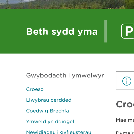
Beth sydd yma
Gwybodaeth i ymwelwyr
Croeso
Llwybrau cerdded
Cro
Coedwig Brechfa
Mae mae
Ymweld yn ddiogel
Newidiadau i gyfleusterau
Dyma'r 