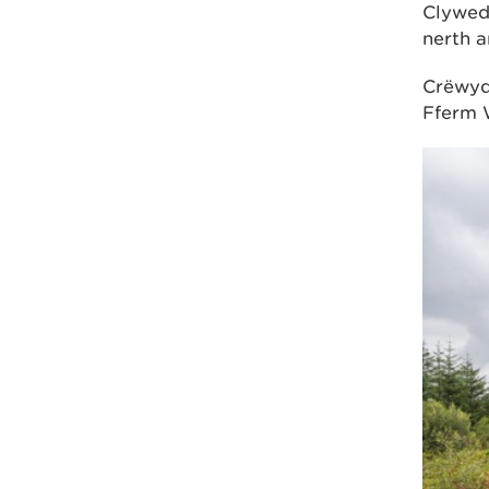
Clywed
nerth a
Crëwyd
Fferm 