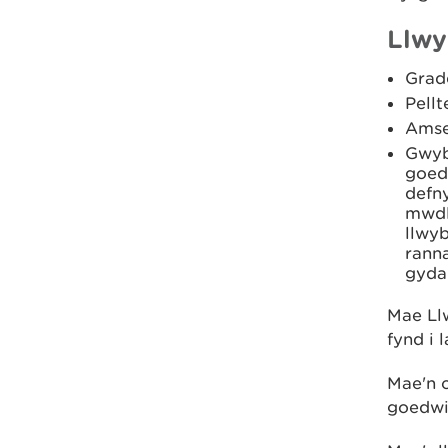
Llwy
Grad
Pellt
Amse
Gwyb
goed
defn
mwdly
llwyb
ranna
gyda 
Mae Ll
fynd i 
Mae'n c
goedwi