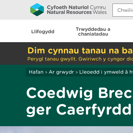
Search:
Trwyddedau a
Llifogydd
chaniatadau
Dim cynnau tanau na ba
Perygl tanau gwyllt. Gwiriwch y cyngor di
Hafan
Ar grwydr
Lleoedd i ymweld â 
>
>
Coedwig Brech
ger Caerfyrdd