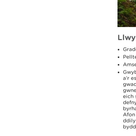
Llwy
Grad
Pellt
Amse
Gwyb
a’r e
gwad
gwne
eich 
defn
byrha
Afon 
ddil
bydd 