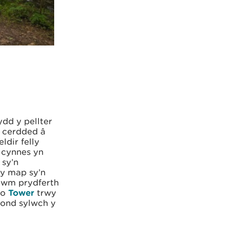
dd y pellter
u cerdded â
dir felly
 cynnes yn
 sy’n
 y map sy’n
r cwm prydferth
io
Tower
trwy
 ond sylwch y