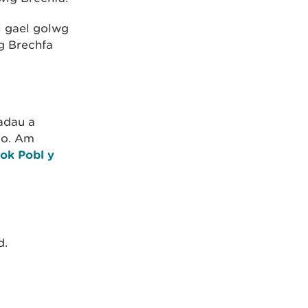
i gael golwg
g Brechfa
adau a
io. Am
ok Pobl y
d.