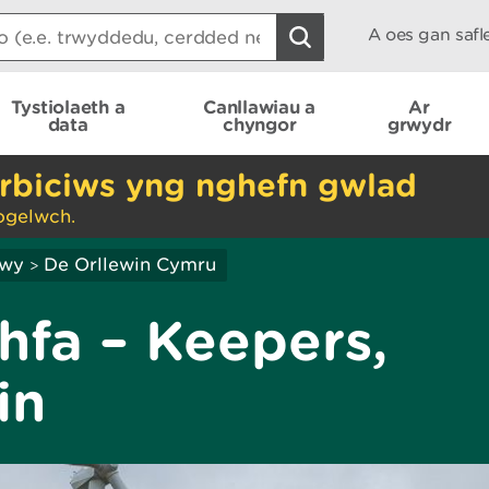
A oes gan saf
Tystiolaeth a
Canllawiau a
Ar
data
chyngor
grwydr
rbiciws yng nghefn gwlad
ogelwch.
hwy
De Orllewin Cymru
>
fa – Keepers,
in