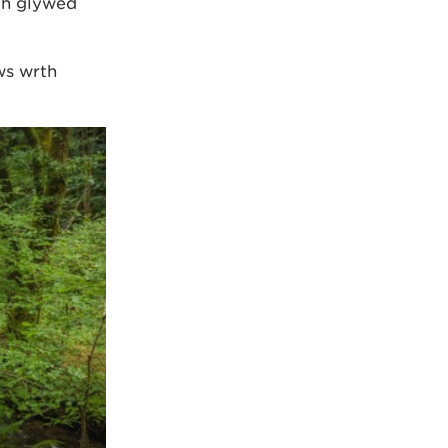
wch glywed
ws wrth