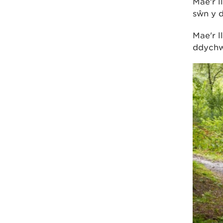
Mae'r l
sŵn y d
Mae'r l
ddychwe