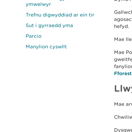
ymwelwyr
Gallwch
Trefnu digwyddiad ar ein tir
agosac
Sut i gyrraedd yma
hefyd.
Parcio
Mae lle
Manylion cyswllt
Mae Po
gweithg
fanyli
Fforest
Llw
Mae arw
Chwili
Dysgwc