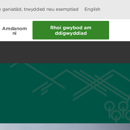
le ganiatâd, trwydded neu esemptiad
English
Rhoi gwybod am
Amdanom
ni
ddigwyddiad