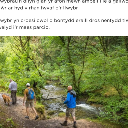
lwybrau’n dilyn glan yr afon mewn ambell i le a gall
ŵr ar hyd y rhan fwyaf o'r llwybr.
lwybr yn croesi cwpl o bontydd eraill dros nentydd tl
lyd i'r maes parcio.